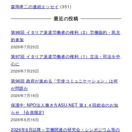
森岡孝二の連続エッセイ
(351)
最近の投稿
第98回 イタリア派遣労働者の権利（2）労働協約・民主
的参加
2026年7月25日
第97回 イタリア派遣労働者の権利（1）立法・司法を中
心に
2026年7月25日
第96回 政府が進める「労使コミュニケーション」は何
が問題か
2026年7月16日
保護中: NPO法人働き方ASU-NET 第１４回総会のお知
らせ [会員限定]
2026年6月16日
2026年6月以降～労働関連の研究会・シンポジウム等の