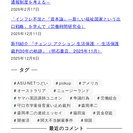
通報制度を考える～
2026年2月17日
「インフレ不況と『資本論』―新しい福祉国家という出
口戦略」を学んで（労働時間研究会）
2025年12月11日
新刊紹介 『チェンジ アクション 生活保護 － 生活保護
裁判30年の軌跡』（明石書店、2025年11月）
2025年12月6日
タグ
ASU-NETつどい
pickup
アメリカ
オーストラリア
ニュージーランド
ヤマハ英語講師ユニオン
争議行為
労働組合
守口市学童保育雇い止め裁判
森岡孝二
森岡孝二の連続エッセイ
脇田滋
賃金窃盗
開催済
関大不当解雇事件
韓国
最近のコメント