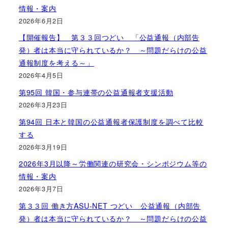
情報・案内
2026年6月2日
【開催報告】 第３３回つどい 「公益通報（内部告
発）者は本当に守られているか？ ～問題だらけの公益
通報制度を考える～」
2026年4月5日
第95回 韓国・参与連帯の公益通報者支援活動
2026年3月23日
第94回 日本と韓国の公益通報者保護制度を調べて比較
する
2026年3月19日
2026年3月以降～労働関連の研究会・シンポジウム等の
情報・案内
2026年3月7日
第３３回 働き方ASU-NET つどい 公益通報（内部告
発）者は本当に守られているか？ ～問題だらけの公益