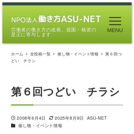
メ
イ
ン
労働者の働き方の改善、貧困・格差の
MENU
コ
是正に寄与します
ン
テ
ホーム
全投稿一覧
催し物・イベント情報
第６回つ
ン
どい チラシ
ツ
へ
移
第６回つどい チラシ
動
2008年6月4日
2025年8月9日
ASU-NET
投稿日
更新日
著
カテゴリー
催し物・イベント情報
者