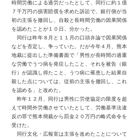
時間労働による過労だったとして、同行に約１億
７千万円の損害賠償を求めた訴訟で、銀行側が当
初の主張を撤回し、自殺と長時間労働の因果関係
を認めたことが１０日、分かった。
同行は昨年８月と１１月の口頭弁論で因果関係
などを否定し、争っていた。だが今年４月、熊本
地裁に提出した準備書面で「男性が長時間の過重
な労働でうつ病を発症したこと、それを被告（銀
行）が認識し得たこと、うつ病に罹患した結果自
殺した点については、従前の主張を撤回し、これ
を認める」と改めた。
昨年１２月、同行は男性に労使協定の限度を超
えて時間外労働させていたとして、労働基準法違
反の罪で熊本簡裁から罰金２０万円の略式命令を
受けた。
同行文化・広報室は主張を改めたことについて