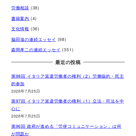
労働相談
(38)
書籍案内
(4)
文化情報
(36)
脇田滋の連続エッセイ
(98)
森岡孝二の連続エッセイ
(351)
最近の投稿
第98回 イタリア派遣労働者の権利（2）労働協約・民主
的参加
2026年7月25日
第97回 イタリア派遣労働者の権利（1）立法・司法を中
心に
2026年7月25日
第96回 政府が進める「労使コミュニケーション」は何
が問題か