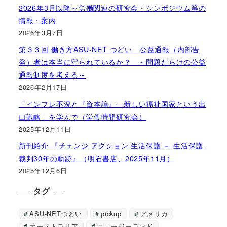
2026年3月以降～労働関連の研究会・シンポジウム等の
情報・案内
2026年3月7日
第３３回 働き方ASU-NET つどい 公益通報（内部告
発）者は本当に守られているか？ ～問題だらけの公益
通報制度を考える～
2026年2月17日
「インフレ不況と『資本論』―新しい福祉国家という出
口戦略」を学んで（労働時間研究会）
2025年12月11日
新刊紹介 『チェンジ アクション 生活保護 － 生活保護
裁判30年の軌跡』（明石書店、2025年11月）
2025年12月6日
タグ
ASU-NETつどい
pickup
アメリカ
オーストラリア
ニュージーランド