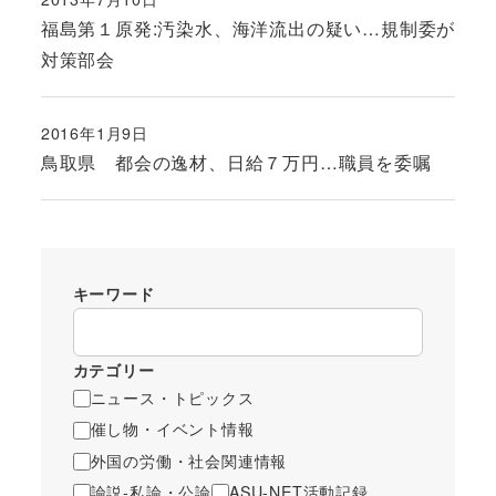
投稿日
福島第１原発:汚染水、海洋流出の疑い…規制委が
対策部会
2016年1月9日
投稿日
鳥取県 都会の逸材、日給７万円…職員を委嘱
キーワード
カテゴリー
ニュース・トピックス
催し物・イベント情報
外国の労働・社会関連情報
論説-私論・公論
ASU-NET活動記録