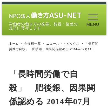
メ
イ
ン
労働者の働き方の改善、貧困・格差の
MENU
コ
是正に寄与します
ン
テ
ホーム
全投稿一覧
ニュース・トピックス
「長時間
ン
労働で自殺」 肥後銀、因果関係認める 2014年07月11日
ツ
へ
移
「長時間労働で自
動
殺」 肥後銀、因果関
係認める 2014年07月