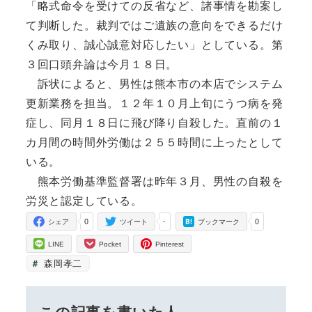
「略式命令を受けての反省など、諸事情を勘案し
て判断した。裁判ではご遺族の意向をできるだけ
くみ取り、誠心誠意対応したい」としている。第
３回口頭弁論は今月１８日。
訴状によると、男性は熊本市の本店でシステム
更新業務を担当。１２年１０月上旬にうつ病を発
症し、同月１８日に飛び降り自殺した。直前の１
カ月間の時間外労働は２５５時間に上ったとして
いる。
熊本労働基準監督署は昨年３月、男性の自殺を
労災と認定している。
0
-
0
シェア
ツイート
ブックマーク
LINE
Pocket
Pinterest
森岡孝二
この記事を書いた人