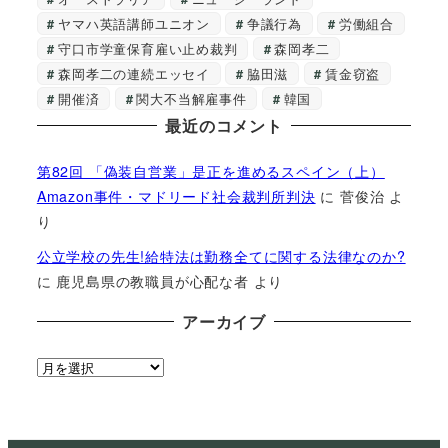
ヤマハ英語講師ユニオン
争議行為
労働組合
守口市学童保育雇い止め裁判
森岡孝二
森岡孝二の連続エッセイ
脇田滋
賃金窃盗
開催済
関大不当解雇事件
韓国
最近のコメント
第82回 「偽装自営業」是正を進めるスペイン（上）
Amazon事件・マドリード社会裁判所判決
に
菅俊治
よ
り
公立学校の先生!給特法は勤務全てに関する法律なのか?
に
鹿児島県の教職員が心配な者
より
アーカイブ
ア
ー
カ
イ