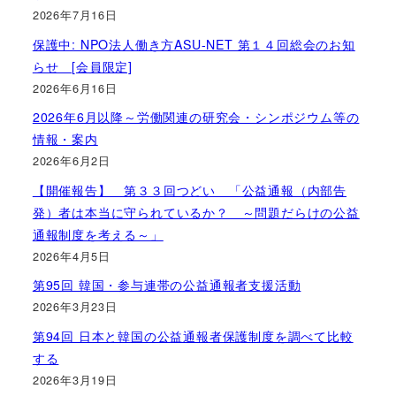
2026年7月16日
保護中: NPO法人働き方ASU-NET 第１４回総会のお知
らせ [会員限定]
2026年6月16日
2026年6月以降～労働関連の研究会・シンポジウム等の
情報・案内
2026年6月2日
【開催報告】 第３３回つどい 「公益通報（内部告
発）者は本当に守られているか？ ～問題だらけの公益
通報制度を考える～」
2026年4月5日
第95回 韓国・参与連帯の公益通報者支援活動
2026年3月23日
第94回 日本と韓国の公益通報者保護制度を調べて比較
する
2026年3月19日