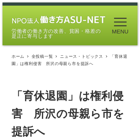
メ
イ
ン
労働者の働き方の改善、貧困・格差の
MENU
コ
是正に寄与します
ン
テ
ホーム
全投稿一覧
ニュース・トピックス
「育休退
ン
園」は権利侵害 所沢の母親ら市を提訴へ
ツ
へ
移
「育休退園」は権利侵
動
害 所沢の母親ら市を
提訴へ