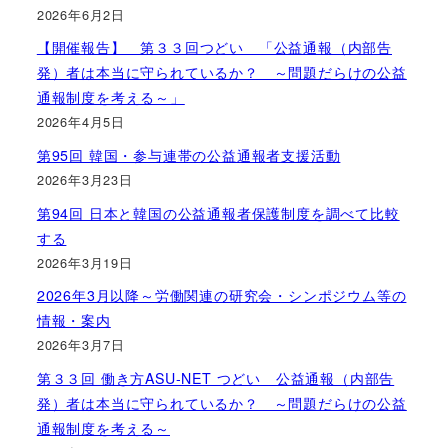
2026年6月2日
【開催報告】 第３３回つどい 「公益通報（内部告
発）者は本当に守られているか？ ～問題だらけの公益
通報制度を考える～」
2026年4月5日
第95回 韓国・参与連帯の公益通報者支援活動
2026年3月23日
第94回 日本と韓国の公益通報者保護制度を調べて比較
する
2026年3月19日
2026年3月以降～労働関連の研究会・シンポジウム等の
情報・案内
2026年3月7日
第３３回 働き方ASU-NET つどい 公益通報（内部告
発）者は本当に守られているか？ ～問題だらけの公益
通報制度を考える～