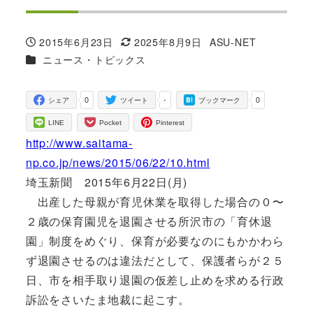
2015年6月23日
2025年8月9日
ASU-NET
投稿日
更新日
著
カテゴリー
ニュース・トピックス
者
0
-
0
シェア
ツイート
ブックマーク
LINE
Pocket
Pinterest
http://www.saitama-
np.co.jp/news/2015/06/22/10.html
埼玉新聞 2015年6月22日(月)
出産した母親が育児休業を取得した場合の０〜
２歳の保育園児を退園させる所沢市の「育休退
園」制度をめぐり、保育が必要なのにもかかわら
ず退園させるのは違法だとして、保護者らが２５
日、市を相手取り退園の仮差し止めを求める行政
訴訟をさいたま地裁に起こす。