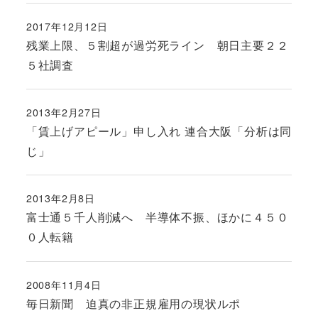
2017年12月12日
投稿日
残業上限、５割超が過労死ライン 朝日主要２２
５社調査
2013年2月27日
投稿日
「賃上げアピール」申し入れ 連合大阪「分析は同
じ」
2013年2月8日
投稿日
富士通５千人削減へ 半導体不振、ほかに４５０
０人転籍
2008年11月4日
投稿日
毎日新聞 迫真の非正規雇用の現状ルポ