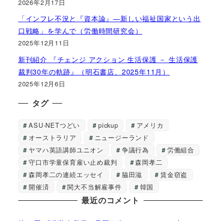
2026年2月17日
「インフレ不況と『資本論』―新しい福祉国家という出
口戦略」を学んで（労働時間研究会）
2025年12月11日
新刊紹介 『チェンジ アクション 生活保護 － 生活保護
裁判30年の軌跡』（明石書店、2025年11月）
2025年12月6日
タグ
ASU-NETつどい
pickup
アメリカ
オーストラリア
ニュージーランド
ヤマハ英語講師ユニオン
争議行為
労働組合
守口市学童保育雇い止め裁判
森岡孝二
森岡孝二の連続エッセイ
脇田滋
賃金窃盗
開催済
関大不当解雇事件
韓国
最近のコメント