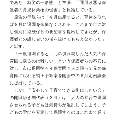
であり、就労の一形態」と主張。「運用改悪は保
護者の育児休業権の侵害」と反論している。
原告の母親らは「今月出産すると、育休を取れ
ば８月に退園を余儀なくされる。これまで市に対
し個別に継続保育の要望書を提出してきたが、保
護者との話し合いの場を設けてもらえなかった」
と話す。
「一度退園すると、元の慣れ親しんだ人気の保
育園に戻るのは難しい」という保護者らの不安に
対し、市は退園後も４保育園４人に限って元の保
育園に戻れる補正予算案を開会中の６月定例議会
に提出している。
しかし「安心して子育てできる街にしたい会」
の開田ゆき副代表（３６）は「大人の都合で退園
させられる子どもは気持ちが混乱してしまう。子
どもの学びを安定して保障するのはこれまで通り