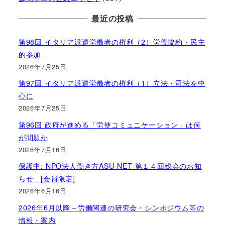
最近の投稿
第98回 イタリア派遣労働者の権利（2）労働協約・民主
的参加
2026年7月25日
第97回 イタリア派遣労働者の権利（1）立法・司法を中
心に
2026年7月25日
第96回 政府が進める「労使コミュニケーション」は何
が問題か
2026年7月16日
保護中: NPO法人働き方ASU-NET 第１４回総会のお知
らせ [会員限定]
2026年6月16日
2026年6月以降～労働関連の研究会・シンポジウム等の
情報・案内