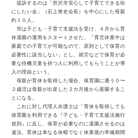
提訴するのは「所沢市安心して子育てできる街
にしたい会」（石上将史会長）を中心にした母親
約１０人。
市は子ども・子育て支援法を受け、４月から育
休退園の運用をスタートさせた。「育児休業中は
家庭での子育てが可能なので、原則として保育の
必要性に該当しない」とし、就労などで保育が必
要な待機児童を持つ人に利用してもらうことが導
入の理由という。
母親が育休を取得した場合、保育園に通う０〜
２歳児は母親が出産した２カ月後から退園するこ
とになる。
これに対し代理人弁護士は「育休を取得しても
保育園を利用できる『子ども・子育て支援法施行
規則』に反し、保育が必要なのに退園させるのは
違法。育休は単なる休暇でなく休業後の準備期間