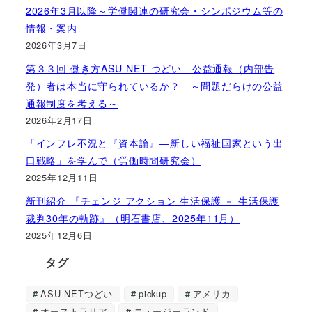
2026年3月以降～労働関連の研究会・シンポジウム等の
情報・案内
2026年3月7日
第３３回 働き方ASU-NET つどい 公益通報（内部告
発）者は本当に守られているか？ ～問題だらけの公益
通報制度を考える～
2026年2月17日
「インフレ不況と『資本論』―新しい福祉国家という出
口戦略」を学んで（労働時間研究会）
2025年12月11日
新刊紹介 『チェンジ アクション 生活保護 － 生活保護
裁判30年の軌跡』（明石書店、2025年11月）
2025年12月6日
タグ
ASU-NETつどい
pickup
アメリカ
オーストラリア
ニュージーランド