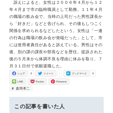
訴えによると、女性は２００６年４月から１２
年４月まで市の臨時職員として勤務。１１年４月
の職場の飲み会で、当時の上司だった男性課長か
ら「好きだ」などと告げられ、その後もしつこく
関係を求められるなどしたという。女性は「一連
の行為は職場の飲み会が発端だった」として、市
には使用者責任があると訴えている。男性はその
後、別の課の課長や部長などを歴任。提訴された
後の５月末から体調不良を理由に休みを取り、７
月３１日付で依願退職した。
0
-
0
シェア
ツイート
ブックマーク
LINE
Pocket
Pinterest
森岡孝二
この記事を書いた人