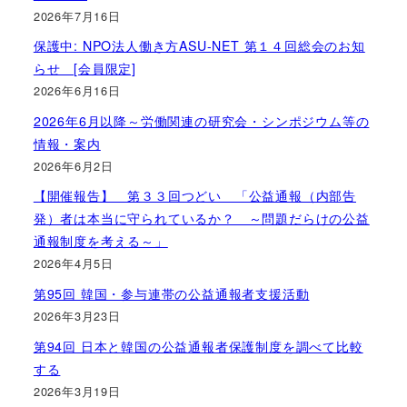
2026年7月16日
保護中: NPO法人働き方ASU-NET 第１４回総会のお知
らせ [会員限定]
2026年6月16日
2026年6月以降～労働関連の研究会・シンポジウム等の
情報・案内
2026年6月2日
【開催報告】 第３３回つどい 「公益通報（内部告
発）者は本当に守られているか？ ～問題だらけの公益
通報制度を考える～」
2026年4月5日
第95回 韓国・参与連帯の公益通報者支援活動
2026年3月23日
第94回 日本と韓国の公益通報者保護制度を調べて比較
する
2026年3月19日