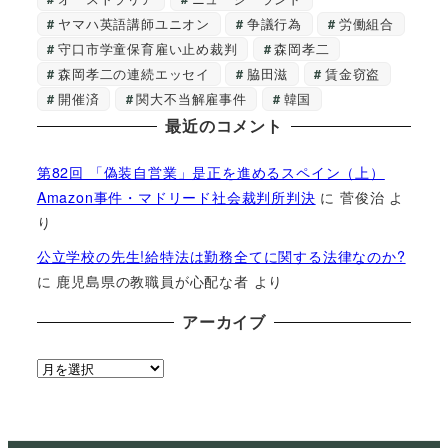
ヤマハ英語講師ユニオン
争議行為
労働組合
守口市学童保育雇い止め裁判
森岡孝二
森岡孝二の連続エッセイ
脇田滋
賃金窃盗
開催済
関大不当解雇事件
韓国
最近のコメント
第82回 「偽装自営業」是正を進めるスペイン（上）
Amazon事件・マドリード社会裁判所判決
に
菅俊治
よ
り
公立学校の先生!給特法は勤務全てに関する法律なのか?
に
鹿児島県の教職員が心配な者
より
アーカイブ
ア
ー
カ
イ