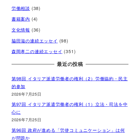
労働相談
(38)
書籍案内
(4)
文化情報
(36)
脇田滋の連続エッセイ
(98)
森岡孝二の連続エッセイ
(351)
最近の投稿
第98回 イタリア派遣労働者の権利（2）労働協約・民主
的参加
2026年7月25日
第97回 イタリア派遣労働者の権利（1）立法・司法を中
心に
2026年7月25日
第96回 政府が進める「労使コミュニケーション」は何
が問題か