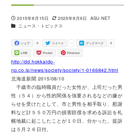
2015年8月15日
2025年8月9日
ASU-NET
投稿日
更新日
著
カテゴリー
ニュース・トピックス
者
0
-
0
シェア
ツイート
ブックマーク
LINE
Pocket
Pinterest
http://dd.hokkaido-
np.co.jp/news/society/society/1-0166842.html
北海道新聞 2015/08/10
千歳市の臨時職員だった女性が、上司だった男
性（５４）から性的関係を強要されるなどの嫌が
らせを受けたとして、市と男性を相手取り、慰謝
料など計５５０万円の損害賠償を求める訴訟を札
幌地裁に起こしたことが１０日、分かった。提訴
は５月２６日付。