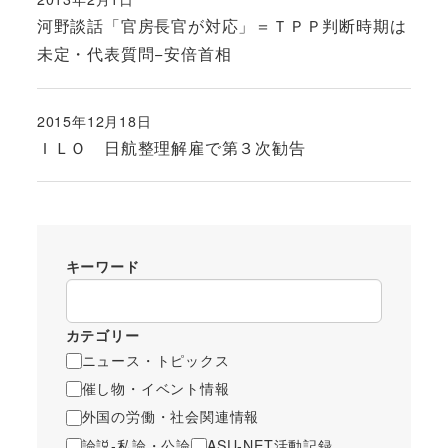
投稿日
河野談話「官房長官が対応」＝ＴＰＰ判断時期は
未定・代表質問−安倍首相
2015年12月18日
投稿日
ＩＬＯ 日航整理解雇で第３次勧告
キーワード
カテゴリー
ニュース・トピックス
催し物・イベント情報
外国の労働・社会関連情報
論説-私論・公論
ASU-NET活動記録