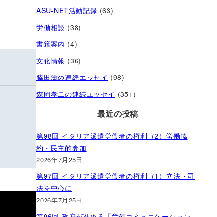
ASU-NET活動記録
(63)
労働相談
(38)
書籍案内
(4)
文化情報
(36)
脇田滋の連続エッセイ
(98)
森岡孝二の連続エッセイ
(351)
最近の投稿
第98回 イタリア派遣労働者の権利（2）労働協
約・民主的参加
2026年7月25日
第97回 イタリア派遣労働者の権利（1）立法・司
法を中心に
2026年7月25日
第96回 政府が進める「労使コミュニケーション」