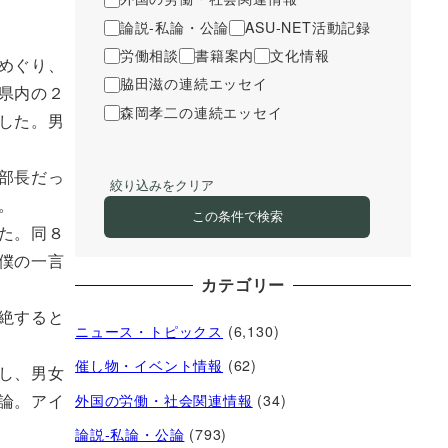
論説-私論・公論
ASU-NET活動記録
労働相談
書籍案内
文化情報
めぐり、
脇田滋の連続エッセイ
県内の２
森岡孝二の連続エッセイ
した。男
部長だっ
絞り込みをクリア
。
この条件で検索
た。同８
僕の一言
カテゴリー
絶すると
ニュース・トピックス
(6,130)
催し物・イベント情報
(62)
し、男女
論。アイ
外国の労働・社会関連情報
(34)
論説-私論・公論
(793)