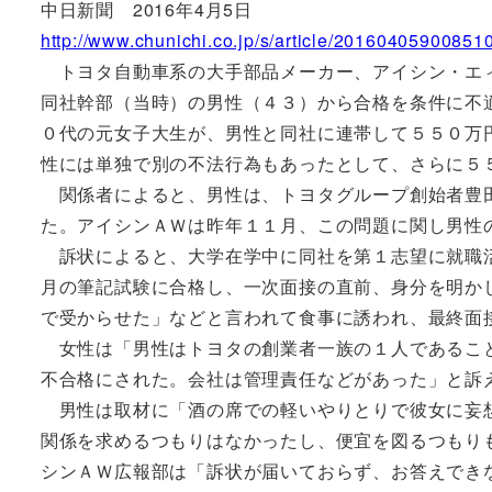
中日新聞 2016年4月5日
http://www.chunichi.co.jp/s/article/20160405900851
トヨタ自動車系の大手部品メーカー、アイシン・エィ
同社幹部（当時）の男性（４３）から合格を条件に不
０代の元女子大生が、男性と同社に連帯して５５０万
性には単独で別の不法行為もあったとして、さらに５
関係者によると、男性は、トヨタグループ創始者豊田
た。アイシンＡＷは昨年１１月、この問題に関し男性
訴状によると、大学在学中に同社を第１志望に就職活
月の筆記試験に合格し、一次面接の直前、身分を明か
で受からせた」などと言われて食事に誘われ、最終面
女性は「男性はトヨタの創業者一族の１人であること
不合格にされた。会社は管理責任などがあった」と訴
男性は取材に「酒の席での軽いやりとりで彼女に妄想
関係を求めるつもりはなかったし、便宜を図るつもり
シンＡＷ広報部は「訴状が届いておらず、お答えでき