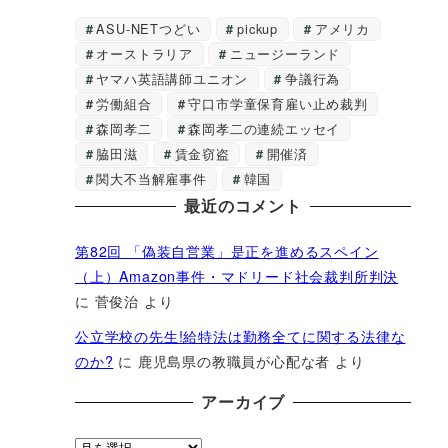
ASU-NETつどい
pickup
アメリカ
オーストラリア
ニュージーランド
ヤマハ英語講師ユニオン
争議行為
労働組合
守口市学童保育雇い止め裁判
森岡孝二
森岡孝二の連続エッセイ
脇田滋
賃金窃盗
開催済
関大不当解雇事件
韓国
最近のコメント
第82回 「偽装自営業」是正を進めるスペイン
（上）Amazon事件・マドリード社会裁判所判決
に
菅俊治
より
公立学校の先生!給特法は勤務全てに関する法律な
のか?
に
鹿児島県の教職員が心配な者
より
アーカイブ
ア