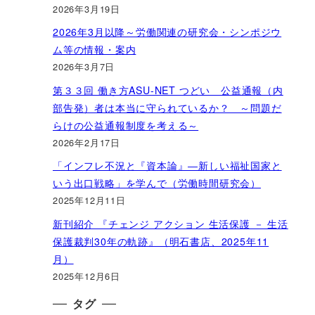
2026年3月19日
2026年3月以降～労働関連の研究会・シンポジウ
ム等の情報・案内
2026年3月7日
第３３回 働き方ASU-NET つどい 公益通報（内
部告発）者は本当に守られているか？ ～問題だ
らけの公益通報制度を考える～
2026年2月17日
「インフレ不況と『資本論』―新しい福祉国家と
いう出口戦略」を学んで（労働時間研究会）
2025年12月11日
新刊紹介 『チェンジ アクション 生活保護 － 生活
保護裁判30年の軌跡』（明石書店、2025年11
月）
2025年12月6日
タグ