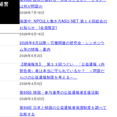
経営
は何が問題か
2026年7月16日
保護中: NPO法人働き方ASU-NET 第１４回総会の
お知らせ [会員限定]
2026年6月16日
2026年6月以降～労働関連の研究会・シンポジウ
ム等の情報・案内
2026年6月2日
【開催報告】 第３３回つどい 「公益通報（内
部告発）者は本当に守られているか？ ～問題だ
らけの公益通報制度を考える～」
2026年4月5日
第95回 韓国・参与連帯の公益通報者支援活動
2026年3月23日
第94回 日本と韓国の公益通報者保護制度を調べて
比較する