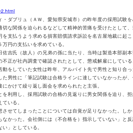
02.html
・ダブリュ（ＡＷ、愛知県安城市）の昨年度の採用試験を
適切な関係を迫られるなどして精神的苦痛を受けたとして、
円を支払うよう求める損害賠償請求訴訟を名古屋地裁に起こ
５万円の支払いを求めている。
佐吉氏（故人）の兄弟の孫に当たり、当時は製造本部副本
の不正が社内調査で確認されたとして、懲戒解雇にしている
動をしていた女性は昨年、アルバイト先で男性と知り合っ
した男性に「筆記試験は合格ラインに達していなかったが、
接にかけて繰り返し面会を求められたと主張。
を利用し、採用試験の合格の見返りに男女関係を迫り、拒
えている。
させてしまったことについては自覚が足りなかった。しか
もなかった。会社側には（不合格を）指示していない」と反
ない」としている。