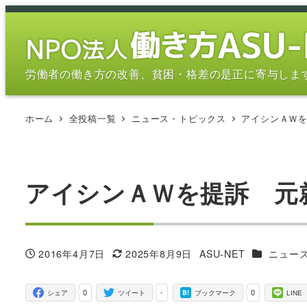
メ
イ
ン
コ
労働者の働き方の改善、貧困・格差の是正に寄与しま
ン
テ
ホーム
全投稿一覧
ニュース・トピックス
アイシンＡＷ
ン
ツ
へ
移
アイシンＡＷを提訴 元
動
カテゴリー
2016年4月7日
2025年8月9日
ASU-NET
ニュー
投稿日
更新日
著
者
0
-
0
シェア
ツイート
ブックマーク
LINE