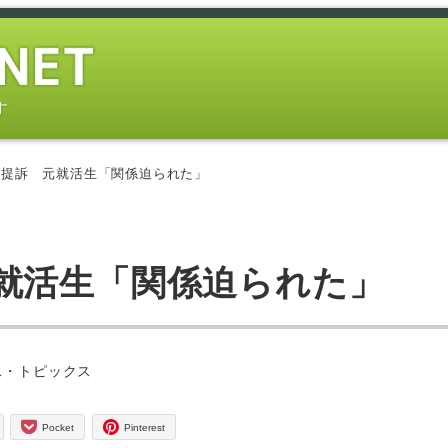
す
を提訴 元就活生「関係迫られた」
就活生「関係迫られた」
ス・トピックス
Pocket
Pinterest