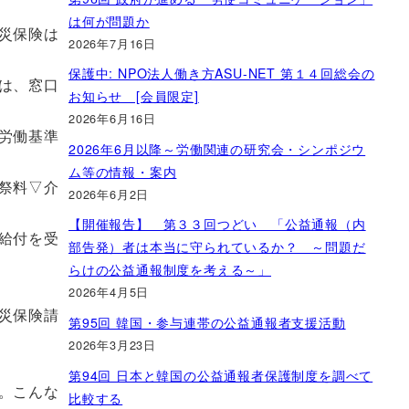
は何が問題か
災保険は
2026年7月16日
保護中: NPO法人働き方ASU-NET 第１４回総会の
は、窓口
お知らせ [会員限定]
2026年6月16日
労働基準
2026年6月以降～労働関連の研究会・シンポジウ
ム等の情報・案内
祭料▽介
2026年6月2日
【開催報告】 第３３回つどい 「公益通報（内
給付を受
部告発）者は本当に守られているか？ ～問題だ
らけの公益通報制度を考える～」
2026年4月5日
災保険請
第95回 韓国・参与連帯の公益通報者支援活動
2026年3月23日
第94回 日本と韓国の公益通報者保護制度を調べて
。こんな
比較する