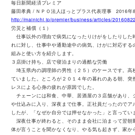
毎日新聞経済プレミア
藤田孝典 / ＮＰＯ法人ほっとプラス代表理事 2016年8
http://mainichi.jp/premier/business/articles/201608
労災と補償（１）
仕事以外の理由で病気になったりけがをしたりした時
れに対し、仕事中や通勤途中の病気、けがに対応する
組みと使い方を紹介します。
３店掛け持ち、店で寝泊まりの過酷な労働
埼玉県内の調理師の男性（２５）のケースです。高校
ていました。ところが２０１４年の暮れのある朝、突
レスによる心身の疲れが原因でした。
チェーンには和食、中華、居酒屋の３店舗があり、シ
や仕込みに入り、深夜まで仕事。正社員だったのでア
したが、「なぜか自分では押せなかった」と言ってい
深夜仕事が終わると、そのまま会社に泊まって翌朝勤
体が言うことを聞かなくなり、やる気も起きず、家か