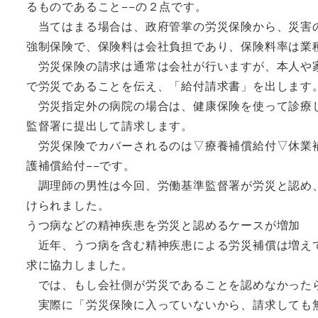
るものであること−−の２点です。
当てはまる場合は、政府管掌の労災保険から、災害の
強制保険で、保険料は会社負担であり、保険料率は業
労災保険の請求は通常は会社が行いますが、本人や家
で労災であることを伝え、「給付請求書」を出します
労災指定外の病院の場合は、健康保険を使って診療し
監督署に提出して請求します。
労災保険でカバーされるのは▽療養補償給付▽休業補
護補償給付−−です。
調理師の男性は今回、労働基準監督署が労災と認め、
けられました。
うつ病などの精神疾患を労災と認めるケースが増加
近年、うつ病を含む精神疾患による労災補償は増えて
求に協力しました。
では、もし会社側が労災であることを認めなかった
実際に「労災保険に入っていないから、請求しても無