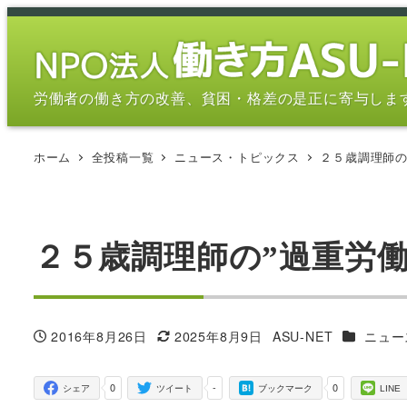
メ
イ
ン
コ
労働者の働き方の改善、貧困・格差の是正に寄与しま
ン
テ
ホーム
全投稿一覧
ニュース・トピックス
２５歳調理師の
ン
ツ
へ
移
２５歳調理師の”過重労
動
カテゴリ
2016年8月26日
2025年8月9日
ASU-NET
ニュー
投稿日
更新日
著
者
0
-
0
シェア
ツイート
ブックマーク
LINE