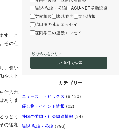
論説-私論・公論
ASU-NET活動記録
労働相談
書籍案内
文化情報
脇田滋の連続エッセイ
森岡孝二の連続エッセイ
ます。こ
。その仕
絞り込みをクリア
この条件で検索
し、働い
働やスト
カテゴリー
ら仕入れ
ニュース・トピックス
(6,130)
はありま
催し物・イベント情報
(62)
とうとう
外国の労働・社会関連情報
(34)
その後相
論説-私論・公論
(793)