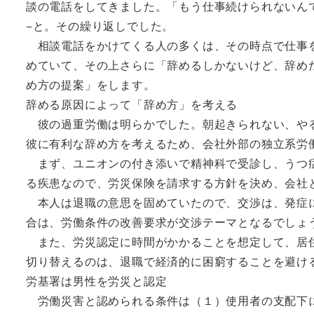
談の電話をしてきました。「もう仕事続けられないん
−と。その繰り返しでした。
相談電話をかけてくる人の多くは、その時点で仕事を
めていて、その上さらに「辞めるしかないけど、辞め
め方の提案」をします。
辞める原因によって「辞め方」を考える
彼の過重労働は明らかでした。朝起きられない、やる
彼に有利な辞め方を考えるため、会社外部の独立系労
まず、ユニオンの付き添いで精神科で受診し、うつ症
る疾患なので、労災保険を請求する方針を決め、会社
本人は退職の意思を固めていたので、交渉は、発症に
合は、労働条件の改善要求が交渉テーマとなるでしょ
また、労災認定に時間がかかることを想定して、居住
切り替えるのは、退職で経済的に困窮することを避け
労基署は男性を労災と認定
労働災害と認められる条件は（１）使用者の支配下に