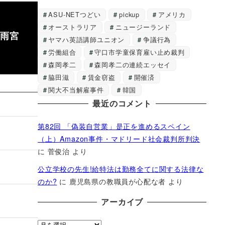
ASU-NETつどい
pickup
アメリカ
オーストラリア
ニュージーランド
の雨宮
ヤマハ英語講師ユニオン
争議行為
労働組合
守口市学童保育雇い止め裁判
森岡孝二
森岡孝二の連続エッセイ
脇田滋
賃金窃盗
開催済
関大不当解雇事件
韓国
最近のコメント
第82回 「偽装自営業」是正を進めるスペイン
（上）Amazon事件・マドリード社会裁判所判決
に
菅俊治
より
公立学校の先生!給特法は勤務全てに関する法律な
のか?
に
鹿児島県の教職員が心配な者
より
アーカイブ
ア