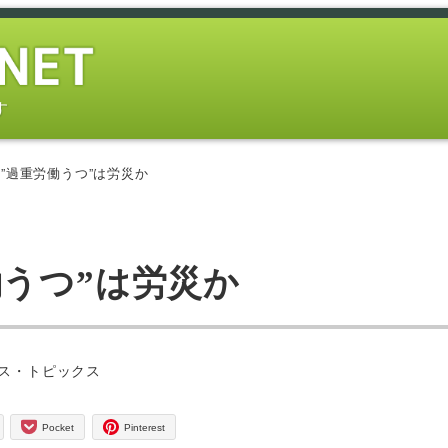
す
”過重労働うつ”は労災か
働うつ”は労災か
ー
ス・トピックス
Pocket
Pinterest