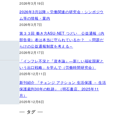
2026年3月19日
2026年3月以降～労働関連の研究会・シンポジウ
ム等の情報・案内
2026年3月7日
第３３回 働き方ASU-NET つどい 公益通報（内
部告発）者は本当に守られているか？ ～問題だ
らけの公益通報制度を考える～
2026年2月17日
「インフレ不況と『資本論』―新しい福祉国家と
いう出口戦略」を学んで（労働時間研究会）
2025年12月11日
新刊紹介 『チェンジ アクション 生活保護 － 生活
保護裁判30年の軌跡』（明石書店、2025年11
月）
2025年12月6日
タグ