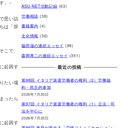
す」−
ASU-NET活動記録
(63)
労働相談
(38)
で思い詰
書籍案内
(4)
ちは「辞
文化情報
(36)
脇田滋の連続エッセイ
(98)
そこで、
森岡孝二の連続エッセイ
(351)
に起因す
最近の投稿
第98回 イタリア派遣労働者の権利（2）労働協
りたい場
約・民主的参加
2026年7月25日
まったら
第97回 イタリア派遣労働者の権利（1）立法・司
法を中心に
2026年7月25日
に起因す
第96回 政府が進める「労使コミュニケーション」