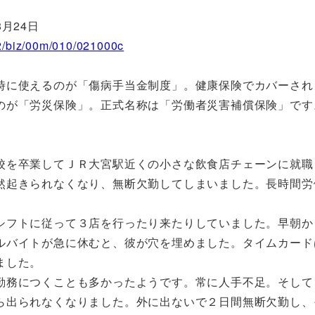
月24日
22/biz/00m/010/021000c
に使えるのが「傷病手当金制度」。健康保険でカバーされ
のが「労災保険」。正式名称は「労働者災害補償保険」です
を卒業してＪＲ大宮駅近くの小さな飲食店チェーンに就職
然起きられなくなり、無断欠勤してしまいました。長時間労
フトに従って３店を行ったり来たりしていました。早朝か
ルバイトが急に休むと、彼が穴を埋めました。タイムカード
ました。
務につくことも多かったようです。常に人手不足。そして
ら出られなくなりました。外に出ないで２日間無断欠勤し、