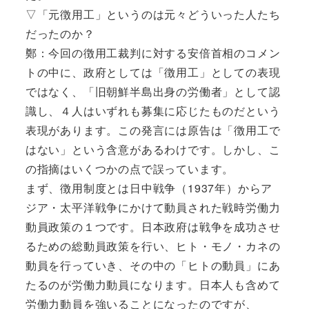
▽「元徴用工」というのは元々どういった人たち
だったのか？
鄭：今回の徴用工裁判に対する安倍首相のコメン
トの中に、政府としては「徴用工」としての表現
ではなく、「旧朝鮮半島出身の労働者」として認
識し、４人はいずれも募集に応じたものだという
表現があります。この発言には原告は「徴用工で
はない」という含意があるわけです。しかし、こ
の指摘はいくつかの点で誤っています。
まず、徴用制度とは日中戦争（1937年）からア
ジア・太平洋戦争にかけて動員された戦時労働力
動員政策の１つです。日本政府は戦争を成功させ
るための総動員政策を行い、ヒト・モノ・カネの
動員を行っていき、その中の「ヒトの動員」にあ
たるのが労働力動員になります。日本人も含めて
労働力動員を強いることになったのですが、