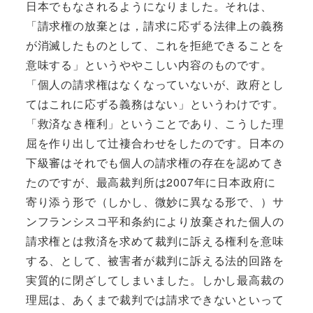
日本でもなされるようになりました。それは、
「請求権の放棄とは，請求に応ずる法律上の義務
が消滅したものとして、これを拒絶できることを
意味する」というややこしい内容のものです。
「個人の請求権はなくなっていないが、政府とし
てはこれに応ずる義務はない」というわけです。
「救済なき権利」ということであり、こうした理
屈を作り出して辻褄合わせをしたのです。日本の
下級審はそれでも個人の請求権の存在を認めてき
たのですが、最高裁判所は2007年に日本政府に
寄り添う形で（しかし、微妙に異なる形で、）サ
ンフランシスコ平和条約により放棄された個人の
請求権とは救済を求めて裁判に訴える権利を意味
する、として、被害者が裁判に訴える法的回路を
実質的に閉ざしてしまいました。しかし最高裁の
理屈は、あくまで裁判では請求できないといって