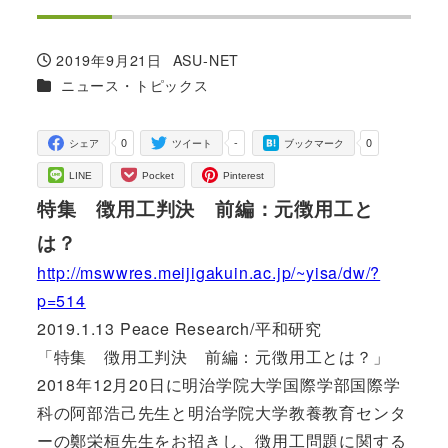
2019年9月21日
ASU-NET
投稿日
著
カテゴリー
ニュース・トピックス
者
0
-
0
シェア
ツイート
ブックマーク
LINE
Pocket
Pinterest
特集 徴用工判決 前編：元徴用工と
は？
http://mswwres.meijigakuin.ac.jp/~yisa/dw/?
p=514
2019.1.13 Peace Research/平和研究
「特集 徴用工判決 前編：元徴用工とは？」
2018年12月20日に明治学院大学国際学部国際学
科の阿部浩己先生と明治学院大学教養教育センタ
ーの鄭栄桓先生をお招きし、徴用工問題に関する