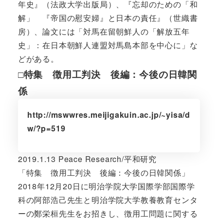
年史』（法政大学出版局）、『忘却のための「和
解」 『帝国の慰安婦』と日本の責任』（世織書
房）、論文には「対馬在留朝鮮人の「解放五年
史」：在日本朝鮮人連盟対馬島本部を中心に」な
どがある。
□特集 徴用工判決 後編：今後の日韓関
係
http://mswwres.meijigakuin.ac.jp/~yisa/d
w/?p=519
2019.1.13 Peace Research/平和研究
「特集 徴用工判決 後編：今後の日韓関係」
2018年12月20日に明治学院大学国際学部国際学
科の阿部浩己先生と明治学院大学教養教育センタ
ーの鄭栄桓先生をお招きし、徴用工問題に関する