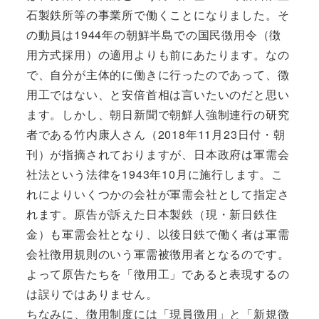
石製鉄所等の事業所で働くことになりました。そ
の動員は1944年の朝鮮半島での国民徴用令（徴
用方式採用）の適用よりも前にあたります。なの
で、自分が主体的に働きに行ったのであって、徴
用工ではない、と安倍首相は言いたいのだと思い
ます。しかし、朝日新聞で朝鮮人強制連行の研究
者である竹内康人さん（2018年11月23日付・朝
刊）が指摘されておりますが、日本政府は軍需会
社法という法律を1943年10月に施行します。こ
れによりいくつかの会社が軍需会社として指定さ
れます。原告が訴えた日本製鉄（現・新日鉄住
金）も軍需会社となり、以後日鉄で働く者は軍需
会社徴用規則のいう軍需被徴用者となるのです。
よって原告たちを「徴用工」であると表現するの
は誤りではありません。
ちなみに、徴用制度には「現員徴用」と「新規徴