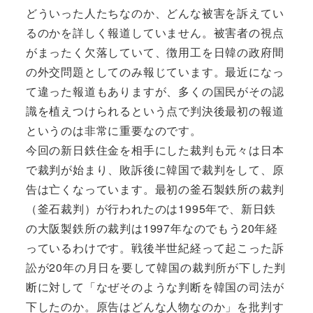
どういった人たちなのか、どんな被害を訴えてい
るのかを詳しく報道していません。被害者の視点
がまったく欠落していて、徴用工を日韓の政府間
の外交問題としてのみ報じています。最近になっ
て違った報道もありますが、多くの国民がその認
識を植えつけられるという点で判決後最初の報道
というのは非常に重要なのです。
今回の新日鉄住金を相手にした裁判も元々は日本
で裁判が始まり、敗訴後に韓国で裁判をして、原
告は亡くなっています。最初の釜石製鉄所の裁判
（釜石裁判）が行われたのは1995年で、新日鉄
の大阪製鉄所の裁判は1997年なのでもう20年経
っているわけです。戦後半世紀経って起こった訴
訟が20年の月日を要して韓国の裁判所が下した判
断に対して「なぜそのような判断を韓国の司法が
下したのか。原告はどんな人物なのか」を批判す