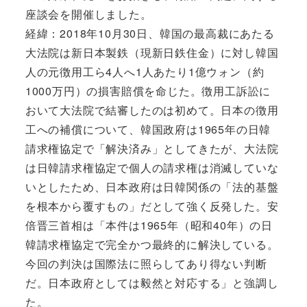
座談会を開催しました。
経緯：2018年10月30日、韓国の最高裁にあたる
大法院は新日本製鉄（現新日鉄住金）に対し韓国
人の元徴用工ら4人へ1人あたり1億ウォン（約
1000万円）の損害賠償を命じた。徴用工訴訟に
おいて大法院で結審したのは初めて。日本の徴用
工への補償について、韓国政府は1965年の日韓
請求権協定で「解決済み」としてきたが、大法院
は日韓請求権協定で個人の請求権は消滅していな
いとしたため、日本政府は日韓関係の「法的基盤
を根本から覆すもの」だとして強く反発した。安
倍晋三首相は「本件は1965年（昭和40年）の日
韓請求権協定で完全かつ最終的に解決している。
今回の判決は国際法に照らしてあり得ない判断
だ。日本政府としては毅然と対応する」と強調し
た。