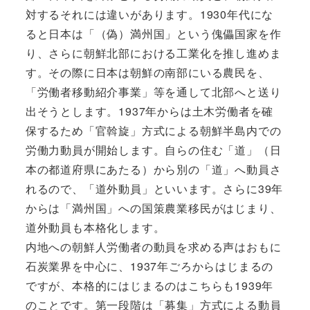
対するそれには違いがあります。1930年代にな
ると日本は「（偽）満州国」という傀儡国家を作
り、さらに朝鮮北部における工業化を推し進めま
す。その際に日本は朝鮮の南部にいる農民を、
「労働者移動紹介事業」等を通して北部へと送り
出そうとします。1937年からは土木労働者を確
保するため「官斡旋」方式による朝鮮半島内での
労働力動員が開始します。自らの住む「道」（日
本の都道府県にあたる）から別の「道」へ動員さ
れるので、「道外動員」といいます。さらに39年
からは「満州国」への国策農業移民がはじまり、
道外動員も本格化します。
内地への朝鮮人労働者の動員を求める声はおもに
石炭業界を中心に、1937年ごろからはじまるの
ですが、本格的にはじまるのはこちらも1939年
のことです。第一段階は「募集」方式による動員