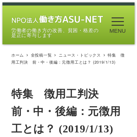
メ
イ
ン
労働者の働き方の改善、貧困・格差の
MENU
コ
是正に寄与します
ン
テ
ホーム
全投稿一覧
ニュース・トピックス
特集 徴
ン
用工判決 前・中・後編：元徴用工とは？ (2019/1/13)
ツ
へ
移
特集 徴用工判決
動
前・中・後編：元徴用
工とは？ (2019/1/13)