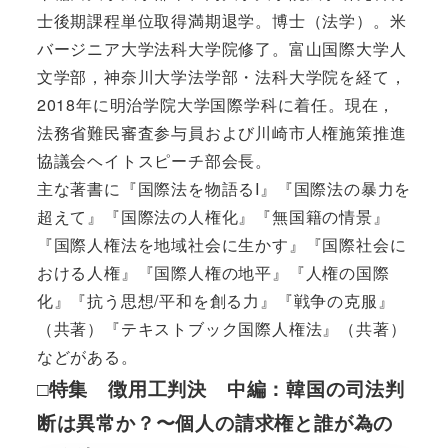
士後期課程単位取得満期退学。博士（法学）。米
バージニア大学法科大学院修了。富山国際大学人
文学部，神奈川大学法学部・法科大学院を経て，
2018年に明治学院大学国際学科に着任。現在，
法務省難民審査参与員および川崎市人権施策推進
協議会ヘイトスピーチ部会長。
主な著書に『国際法を物語るI』『国際法の暴力を
超えて』『国際法の人権化』『無国籍の情景』
『国際人権法を地域社会に生かす』『国際社会に
おける人権』『国際人権の地平』『人権の国際
化』『抗う思想/平和を創る力』『戦争の克服』
（共著）『テキストブック国際人権法』（共著）
などがある。
□特集 徴用工判決 中編：韓国の司法判
断は異常か？〜個人の請求権と誰が為の