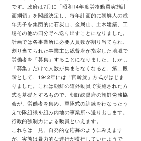
です。政府は7月に「昭和14年度労務動員実施計
画綱領」を閣議決定し、毎年計画的に朝鮮人の成
年男子を集団的に石炭山、金属山、土木建築、工
場その他の四分野へ送り出すことになりました。
計画では各事業所に必要人員数が割り当てられ、
割り当てられた事業主は総督府が指定した地域で
労働者を「募集」することになりました。しかし
「募集」だけで人数が集まらなくなると、第二段
階として、1942年には「官斡旋」方式がはじま
りました。これは朝鮮の道外動員で実施された方
式を基礎とするもので、朝鮮総督府の朝鮮労務協
会が、労働者を集め、軍隊式の訓練を行なったう
えで隊組織を組み内地の事業所へ送り出します。
行政的強制力による動員といえます。
これらは一見、自発的な応募のようにみえます
が、実態は暴力的な連行が横行していたようで