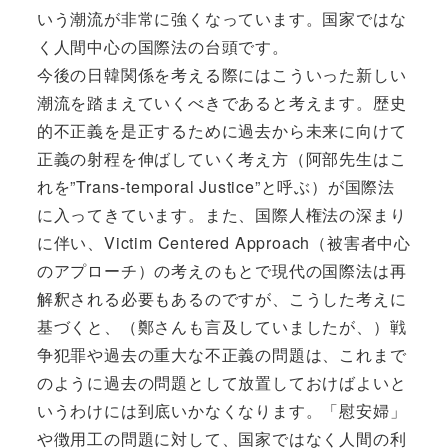
いう潮流が非常に強くなっています。国家ではな
く人間中心の国際法の台頭です。
今後の日韓関係を考える際にはこういった新しい
潮流を踏まえていくべきであると考えます。歴史
的不正義を是正するために過去から未来に向けて
正義の射程を伸ばしていく考え方（阿部先生はこ
れを”Trans-temporal Justice”と呼ぶ）が国際法
に入ってきています。また、国際人権法の深まり
に伴い、Victim Centered Approach（被害者中心
のアプローチ）の考えのもとで現代の国際法は再
解釈される必要もあるのですが、こうした考えに
基づくと、（鄭さんも言及していましたが、）戦
争犯罪や過去の重大な不正義の問題は、これまで
のように過去の問題として放置しておけばよいと
いうわけには到底いかなくなります。「慰安婦」
や徴用工の問題に対して、国家ではなく人間の利