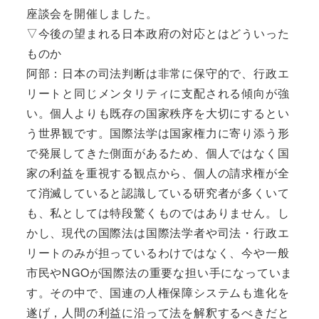
座談会を開催しました。
▽今後の望まれる日本政府の対応とはどういった
ものか
阿部：日本の司法判断は非常に保守的で、行政エ
リートと同じメンタリティに支配される傾向が強
い。個人よりも既存の国家秩序を大切にするとい
う世界観です。国際法学は国家権力に寄り添う形
で発展してきた側面があるため、個人ではなく国
家の利益を重視する観点から、個人の請求権が全
て消滅していると認識している研究者が多くいて
も、私としては特段驚くものではありません。し
かし、現代の国際法は国際法学者や司法・行政エ
リートのみが担っているわけではなく、今や一般
市民やNGOが国際法の重要な担い手になっていま
す。その中で、国連の人権保障システムも進化を
遂げ，人間の利益に沿って法を解釈するべきだと