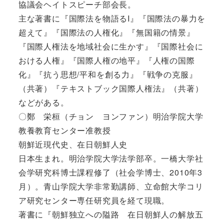
協議会ヘイトスピーチ部会長。
主な著書に『国際法を物語るI』『国際法の暴力を
超えて』『国際法の人権化』『無国籍の情景』
『国際人権法を地域社会に生かす』『国際社会に
おける人権』『国際人権の地平』『人権の国際
化』『抗う思想/平和を創る力』『戦争の克服』
（共著）『テキストブック国際人権法』（共著）
などがある。
〇鄭 栄桓（チョン ヨンファン）明治学院大学
教養教育センター准教授
朝鮮近現代史、在日朝鮮人史
日本生まれ。明治学院大学法学部卒。一橋大学社
会学研究科博士課程修了（社会学博士、2010年3
月）。青山学院大学非常勤講師、立命館大学コリ
ア研究センター専任研究員を経て現職。
著書に『朝鮮独立への隘路 在日朝鮮人の解放五