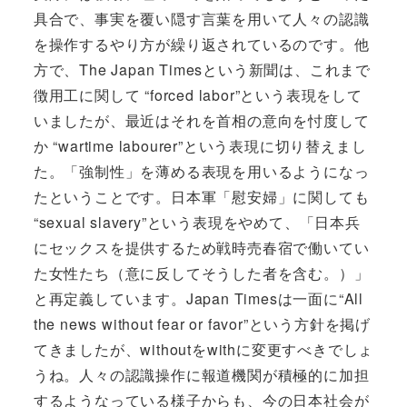
具合で、事実を覆い隠す言葉を用いて人々の認識
を操作するやり方が繰り返されているのです。他
方で、The Japan Timesという新聞は、これまで
徴用工に関して “forced labor”という表現をして
いましたが、最近はそれを首相の意向を忖度して
か “wartime labourer”という表現に切り替えまし
た。「強制性」を薄める表現を用いるようになっ
たということです。日本軍「慰安婦」に関しても
“sexual slavery”という表現をやめて、「日本兵
にセックスを提供するため戦時売春宿で働いてい
た女性たち（意に反してそうした者を含む。）」
と再定義しています。Japan Timesは一面に“All
the news without fear or favor”という方針を掲げ
てきましたが、withoutをwithに変更すべきでしょ
うね。人々の認識操作に報道機関が積極的に加担
するようなっている様子からも、今の日本社会が