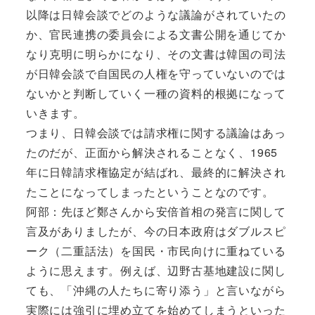
以降は日韓会談でどのような議論がされていたの
か、官民連携の委員会による文書公開を通じてか
なり克明に明らかになり、その文書は韓国の司法
が日韓会談で自国民の人権を守っていないのでは
ないかと判断していく一種の資料的根拠になって
いきます。
つまり、日韓会談では請求権に関する議論はあっ
たのだが、正面から解決されることなく、1965
年に日韓請求権協定が結ばれ、最終的に解決され
たことになってしまったということなのです。
阿部：先ほど鄭さんから安倍首相の発言に関して
言及がありましたが、今の日本政府はダブルスピ
ーク（二重話法）を国民・市民向けに重ねている
ように思えます。例えば、辺野古基地建設に関し
ても、「沖縄の人たちに寄り添う」と言いながら
実際には強引に埋め立てを始めてしまうといった