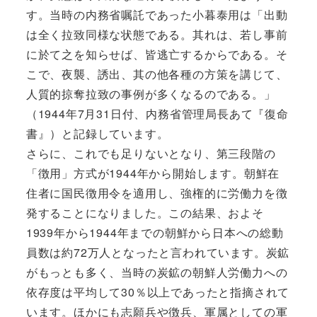
す。当時の内務省嘱託であった小暮泰用は「出動
は全く拉致同様な状態である。其れは、若し事前
に於て之を知らせば、皆逃亡するからである。そ
こで、夜襲、誘出、其の他各種の方策を講じて、
人質的掠奪拉致の事例が多くなるのである。」
（1944年7月31日付、内務省管理局長あて『復命
書』）と記録しています。
さらに、これでも足りないとなり、第三段階の
「徴用」方式が1944年から開始します。朝鮮在
住者に国民徴用令を適用し、強権的に労働力を徴
発することになりました。この結果、およそ
1939年から1944年までの朝鮮から日本への総動
員数は約72万人となったと言われています。炭鉱
がもっとも多く、当時の炭鉱の朝鮮人労働力への
依存度は平均して30％以上であったと指摘されて
います。ほかにも志願兵や徴兵、軍属としての軍