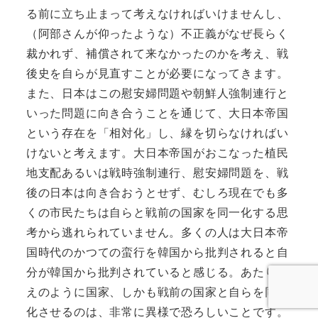
る前に立ち止まって考えなければいけませんし、
（阿部さんが仰ったような）不正義がなぜ長らく
裁かれず、補償されて来なかったのかを考え、戦
後史を自らが見直すことが必要になってきます。
また、日本はこの慰安婦問題や朝鮮人強制連行と
いった問題に向き合うことを通じて、大日本帝国
という存在を「相対化」し、縁を切らなければい
けないと考えます。大日本帝国がおこなった植民
地支配あるいは戦時強制連行、慰安婦問題を、戦
後の日本は向き合おうとせず、むしろ現在でも多
くの市民たちは自らと戦前の国家を同一化する思
考から逃れられていません。多くの人は大日本帝
国時代のかつての蛮行を韓国から批判されると自
分が韓国から批判されていると感じる。あたりま
えのように国家、しかも戦前の国家と自らを同一
化させるのは、非常に異様で恐ろしいことです。