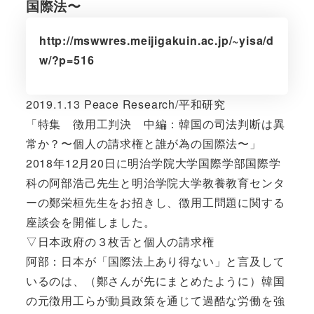
国際法〜
http://mswwres.meijigakuin.ac.jp/~yisa/d
w/?p=516
2019.1.13 Peace Research/平和研究
「特集 徴用工判決 中編：韓国の司法判断は異
常か？〜個人の請求権と誰が為の国際法〜」
2018年12月20日に明治学院大学国際学部国際学
科の阿部浩己先生と明治学院大学教養教育センタ
ーの鄭栄桓先生をお招きし、徴用工問題に関する
座談会を開催しました。
▽日本政府の３枚舌と個人の請求権
阿部：日本が「国際法上あり得ない」と言及して
いるのは、（鄭さんが先にまとめたように）韓国
の元徴用工らが動員政策を通じて過酷な労働を強