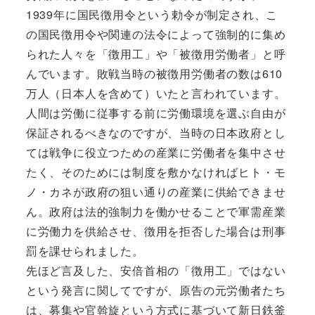
1939年に国民徴用令という勅令が制定され、こ
の国民徴用令や関連の法令によって強制的に集め
られた人々を「徴用工」や「被徴用労働者」と呼
んでいます。敗戦当時の被徴用労働者の数は610
万人（日本人を含めて）いたと言われています。
人間は労働に従事する前に労働環境を選ぶ自由が
保証されるべきなのですが、当時の日本政府とし
ては戦争に役立つための産業に労働者を集中させ
たく、そのためには制度を敷かなければヒト・モ
ノ・カネが政府の狙い通りの産業に供給できませ
ん。政府は法的強制力を働かせることで軍需産業
に労働力を供給させ、徴用を拒否した場合は刑事
罰を課せられました。
先ほど言及した、安倍首相の「徴用工」ではない
という発言に関してですが、原告の元労働者たち
は、募集や官斡旋という方式に基づいて新日鉄釜