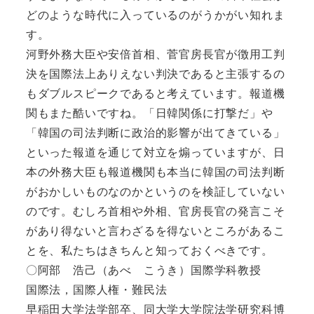
どのような時代に入っているのがうかがい知れま
す。
河野外務大臣や安倍首相、菅官房長官が徴用工判
決を国際法上ありえない判決であると主張するの
もダブルスピークであると考えています。報道機
関もまた酷いですね。「日韓関係に打撃だ」や
「韓国の司法判断に政治的影響が出てきている」
といった報道を通じて対立を煽っていますが、日
本の外務大臣も報道機関も本当に韓国の司法判断
がおかしいものなのかというのを検証していない
のです。むしろ首相や外相、官房長官の発言こそ
があり得ないと言わざるを得ないところがあるこ
とを、私たちはきちんと知っておくべきです。
〇阿部 浩己（あべ こうき）国際学科教授
国際法，国際人権・難民法
早稲田大学法学部卒、同大学大学院法学研究科博