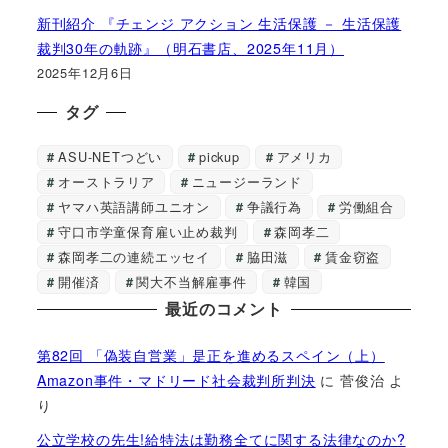
新刊紹介 『チェンジ アクション 生活保護 － 生活保護
裁判30年の軌跡』（明石書店、2025年11月）
2025年12月6日
タグ
ASU-NETつどい
pickup
アメリカ
オーストラリア
ニュージーランド
ヤマハ英語講師ユニオン
争議行為
労働組合
守口市学童保育雇い止め裁判
森岡孝二
森岡孝二の連続エッセイ
脇田滋
賃金窃盗
開催済
関大不当解雇事件
韓国
最近のコメント
第82回 「偽装自営業」是正を進めるスペイン（上）
Amazon事件・マドリード社会裁判所判決
に
菅俊治
よ
り
公立学校の先生!給特法は勤務全てに関する法律なのか?