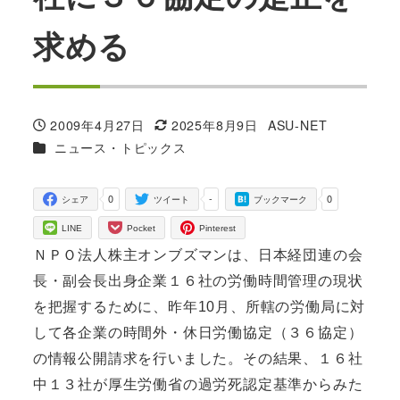
求める
2009年4月27日
2025年8月9日
ASU-NET
投稿日
更新日
著
カテゴリー
ニュース・トピックス
者
0
-
0
シェア
ツイート
ブックマーク
LINE
Pocket
Pinterest
ＮＰＯ法人株主オンブズマンは、日本経団連の会
長・副会長出身企業１６社の労働時間管理の現状
を把握するために、昨年10月、所轄の労働局に対
して各企業の時間外・休日労働協定（３６協定）
の情報公開請求を行いました。その結果、１６社
中１３社が厚生労働省の過労死認定基準からみた