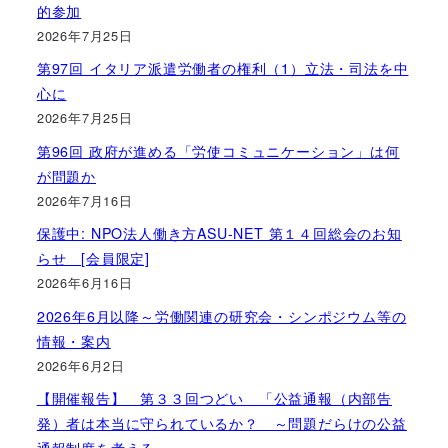
的参加
2026年7月25日
第97回 イタリア派遣労働者の権利（1）立法・司法を中
心に
2026年7月25日
第96回 政府が進める「労使コミュニケーション」は何
が問題か
2026年7月16日
保護中: NPO法人働き方ASU-NET 第１４回総会のお知
らせ [会員限定]
2026年6月16日
2026年6月以降～労働関連の研究会・シンポジウム等の
情報・案内
2026年6月2日
【開催報告】 第３３回つどい 「公益通報（内部告
発）者は本当に守られているか？ ～問題だらけの公益