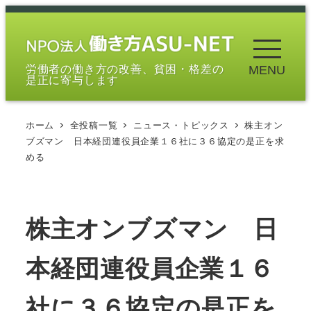
メ
イ
ン
労働者の働き方の改善、貧困・格差の
MENU
コ
是正に寄与します
ン
テ
ホーム
全投稿一覧
ニュース・トピックス
株主オン
ン
ブズマン 日本経団連役員企業１６社に３６協定の是正を求
ツ
める
へ
移
動
株主オンブズマン 日
本経団連役員企業１６
社に３６協定の是正を