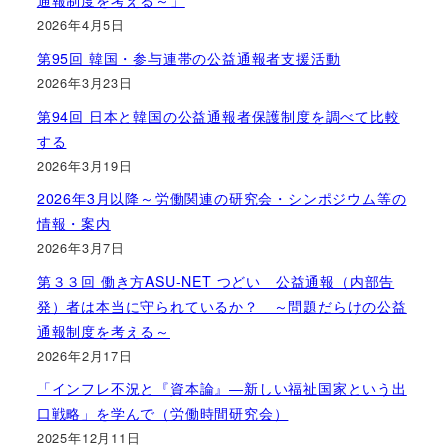
通報制度を考える～」
2026年4月5日
第95回 韓国・参与連帯の公益通報者支援活動
2026年3月23日
第94回 日本と韓国の公益通報者保護制度を調べて比較
する
2026年3月19日
2026年3月以降～労働関連の研究会・シンポジウム等の
情報・案内
2026年3月7日
第３３回 働き方ASU-NET つどい 公益通報（内部告
発）者は本当に守られているか？ ～問題だらけの公益
通報制度を考える～
2026年2月17日
「インフレ不況と『資本論』―新しい福祉国家という出
口戦略」を学んで（労働時間研究会）
2025年12月11日