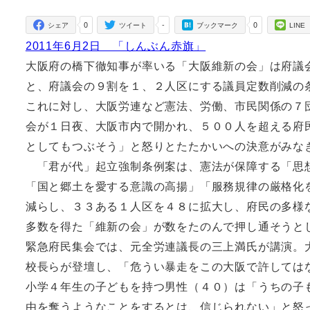
者
0
-
0
シェア
ツイート
ブックマーク
LINE
2011年6月2日 「しんぶん赤旗」
大阪府の橋下徹知事が率いる「大阪維新の会」は府議
と、府議会の９割を１、２人区にする議員定数削減の
これに対し、大阪労連など憲法、労働、市民関係の７
会が１日夜、大阪市内で開かれ、５００人を超える府
としてもつぶそう」と怒りとたたかいへの決意がみな
「君が代」起立強制条例案は、憲法が保障する「思想
「国と郷土を愛する意識の高揚」「服務規律の厳格化
減らし、３３ある１人区を４８に拡大し、府民の多様
多数を得た「維新の会」が数をたのんで押し通そうと
緊急府民集会では、元全労連議長の三上満氏が講演。
校長らが登壇し、「危うい暴走をこの大阪で許しては
小学４年生の子どもを持つ男性（４０）は「うちの子
由を奪うようなことをするとは、信じられない」と怒