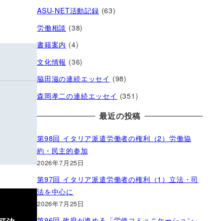
ASU-NET活動記録
(63)
労働相談
(38)
書籍案内
(4)
文化情報
(36)
脇田滋の連続エッセイ
(98)
森岡孝二の連続エッセイ
(351)
最近の投稿
第98回 イタリア派遣労働者の権利（2）労働協
約・民主的参加
2026年7月25日
第97回 イタリア派遣労働者の権利（1）立法・司
法を中心に
2026年7月25日
第96回 政府が進める「労使コミュニケーション」