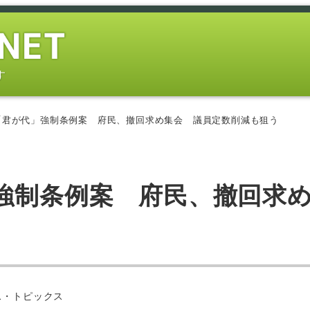
す
「君が代」強制条例案 府民、撤回求め集会 議員定数削減も狙う
」強制条例案 府民、撤回求
ス・トピックス