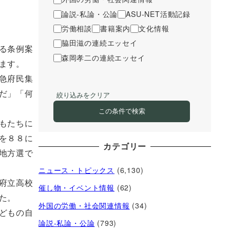
論説-私論・公論
ASU-NET活動記録
労働相談
書籍案内
文化情報
脇田滋の連続エッセイ
る条例案
森岡孝二の連続エッセイ
ます。
急府民集
だ」「何
絞り込みをクリア
この条件で検索
もたちに
を８８に
カテゴリー
地方選で
ニュース・トピックス
(6,130)
府立高校
催し物・イベント情報
(62)
た。
外国の労働・社会関連情報
(34)
どもの自
論説-私論・公論
(793)