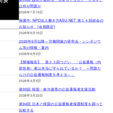
可決
は何が問題か
2026年7月16日
保護中: NPO法人働き方ASU-NET 第１４回総会の
お知らせ [会員限定]
2026年6月16日
2026年6月以降～労働関連の研究会・シンポジウ
ム等の情報・案内
2026年6月2日
【開催報告】 第３３回つどい 「公益通報（内
部告発）者は本当に守られているか？ ～問題だ
らけの公益通報制度を考える～」
2026年4月5日
第95回 韓国・参与連帯の公益通報者支援活動
2026年3月23日
第94回 日本と韓国の公益通報者保護制度を調べて
比較する