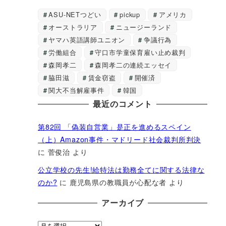
ASU-NETつどい
pickup
アメリカ
オーストラリア
ニュージーランド
ヤマハ英語講師ユニオン
争議行為
労働組合
守口市学童保育雇い止め裁判
森岡孝二
森岡孝二の連続エッセイ
脇田滋
賃金窃盗
開催済
関大不当解雇事件
韓国
最近のコメント
第82回 「偽装自営業」是正を進めるスペイン
（上）Amazon事件・マドリード社会裁判所判決
に
菅俊治
より
公立学校の先生!給特法は勤務全てに関する法律な
のか?
に
鹿児島県の教職員が心配な者
より
アーカイブ
ア