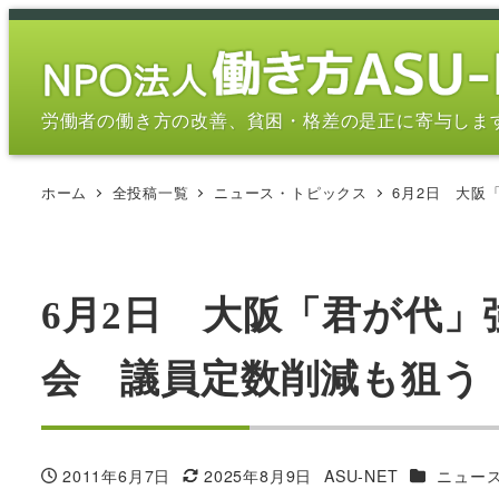
メ
イ
ン
コ
労働者の働き方の改善、貧困・格差の是正に寄与しま
ン
テ
ホーム
全投稿一覧
ニュース・トピックス
6月2日 大阪
ン
ツ
へ
移
6月2日 大阪「君が代
動
会 議員定数削減も狙う
カテゴリー
2011年6月7日
2025年8月9日
ASU-NET
ニュー
投稿日
更新日
著