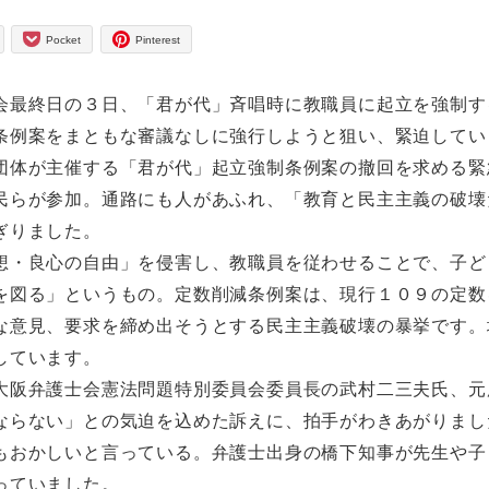
Pocket
Pinterest
会最終日の３日、「君が代」斉唱時に教職員に起立を強制す
条例案をまともな審議なしに強行しようと狙い、緊迫してい
団体が主催する「君が代」起立強制条例案の撤回を求める緊
民らが参加。通路にも人があふれ、「教育と民主主義の破壊
ぎりました。
・良心の自由」を侵害し、教職員を従わせることで、子ど
を図る」というもの。定数削減条例案は、現行１０９の定数
な意見、要求を締め出そうとする民主主義破壊の暴挙です。
しています。
大阪弁護士会憲法問題特別委員会委員長の武村二三夫氏、元
ならない」との気迫を込めた訴えに、拍手がわきあがりまし
もおかしいと言っている。弁護士出身の橋下知事が先生や子
っていました。