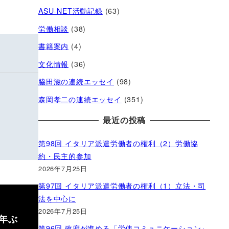
ASU-NET活動記録
(63)
労働相談
(38)
書籍案内
(4)
文化情報
(36)
脇田滋の連続エッセイ
(98)
森岡孝二の連続エッセイ
(351)
最近の投稿
第98回 イタリア派遣労働者の権利（2）労働協
約・民主的参加
2026年7月25日
第97回 イタリア派遣労働者の権利（1）立法・司
法を中心に
2026年7月25日
年ぶ
第96回 政府が進める「労使コミュニケーション」