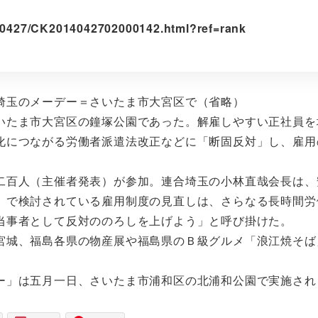
0140427/CK2014042702000142.html?ref=rank
埼玉のメーデー＝さいたま市大宮区で（省略）
たま市大宮区の鐘塚公園であった。解雇しやすい正社員を
化につながる労働者派遣法改正などに「断固反対」し、雇用
百人（主催者発表）が参加。連合埼玉の小林直哉会長は、
』で検討されている雇用制度の見直しは、さらなる長時間労
当事者として反対ののろしを上げよう」と呼び掛けた。
城、福島各県の物産展や福島県のＢ級グルメ「浪江焼そば
ー」は五月一日、さいたま市浦和区の北浦和公園で実施さ