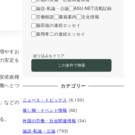
論説-私論・公論
ASU-NET活動記録
労働相談
書籍案内
文化情報
脇田滋の連続エッセイ
森岡孝二の連続エッセイ
増やすお
絞り込みをクリア
の安定を
この条件で検索
安倍政権
働へとつ
カテゴリー
ニュース・トピックス
(6,130)
」などの
催し物・イベント情報
(62)
れる。
外国の労働・社会関連情報
(34)
論説-私論・公論
(793)