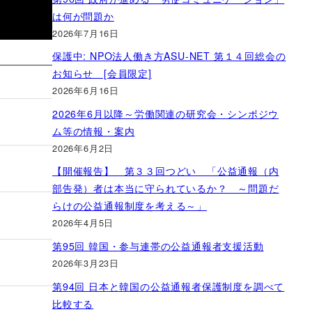
は何が問題か
2026年7月16日
保護中: NPO法人働き方ASU-NET 第１４回総会の
お知らせ [会員限定]
2026年6月16日
2026年6月以降～労働関連の研究会・シンポジウ
ム等の情報・案内
2026年6月2日
【開催報告】 第３３回つどい 「公益通報（内
部告発）者は本当に守られているか？ ～問題だ
らけの公益通報制度を考える～」
2026年4月5日
第95回 韓国・参与連帯の公益通報者支援活動
2026年3月23日
第94回 日本と韓国の公益通報者保護制度を調べて
比較する