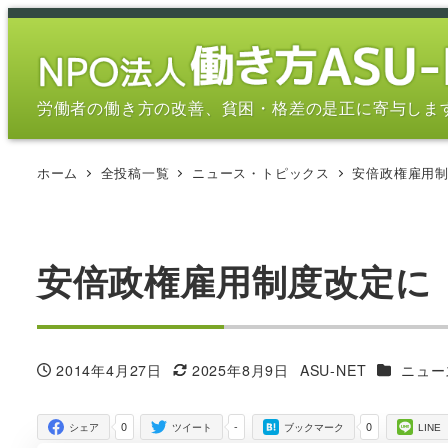
メ
イ
ン
コ
労働者の働き方の改善、貧困・格差の是正に寄与しま
ン
テ
ホーム
全投稿一覧
ニュース・トピックス
安倍政権雇用
ン
ツ
へ
移
安倍政権雇用制度改定に
動
カテゴリ
2014年4月27日
2025年8月9日
ASU-NET
ニュー
投稿日
更新日
著
者
0
-
0
シェア
ツイート
ブックマーク
LINE