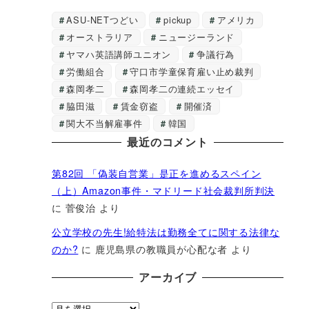
ASU-NETつどい
pickup
アメリカ
オーストラリア
ニュージーランド
ヤマハ英語講師ユニオン
争議行為
労働組合
守口市学童保育雇い止め裁判
森岡孝二
森岡孝二の連続エッセイ
脇田滋
賃金窃盗
開催済
関大不当解雇事件
韓国
最近のコメント
第82回 「偽装自営業」是正を進めるスペイン
（上）Amazon事件・マドリード社会裁判所判決
に
菅俊治
より
公立学校の先生!給特法は勤務全てに関する法律な
のか?
に
鹿児島県の教職員が心配な者
より
アーカイブ
ア