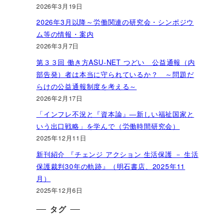
2026年3月19日
2026年3月以降～労働関連の研究会・シンポジウ
ム等の情報・案内
2026年3月7日
第３３回 働き方ASU-NET つどい 公益通報（内
部告発）者は本当に守られているか？ ～問題だ
らけの公益通報制度を考える～
2026年2月17日
「インフレ不況と『資本論』―新しい福祉国家と
いう出口戦略」を学んで（労働時間研究会）
2025年12月11日
新刊紹介 『チェンジ アクション 生活保護 － 生活
保護裁判30年の軌跡』（明石書店、2025年11
月）
2025年12月6日
タグ