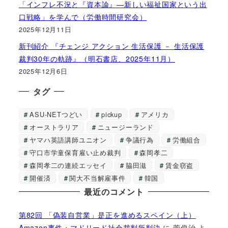
「インフレ不況と『資本論』―新しい福祉国家という出
口戦略」を学んで（労働時間研究会）
2025年12月11日
新刊紹介 『チェンジ アクション 生活保護 － 生活保護
裁判30年の軌跡』（明石書店、2025年11月）
2025年12月6日
タグ
ASU-NETつどい
pickup
アメリカ
オーストラリア
ニュージーランド
ヤマハ英語講師ユニオン
争議行為
労働組合
守口市学童保育雇い止め裁判
森岡孝二
森岡孝二の連続エッセイ
脇田滋
賃金窃盗
開催済
関大不当解雇事件
韓国
最近のコメント
第82回 「偽装自営業」是正を進めるスペイン（上）
Amazon事件・マドリード社会裁判所判決
に
菅俊治
よ