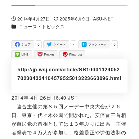
2014年4月27日
2025年8月9日
ASU-NET
投稿日
更新日
著
カテゴリー
ニュース・トピックス
者
0
-
0
シェア
ツイート
ブックマーク
LINE
Pocket
Pinterest
http://jp.wsj.com/article/SB10001424052
702304334104579525013223663096.html
2014年 4月 26日 16:40 JST
連合主催の第８５回メーデー中央大会が２６
日、東京・代々木公園で開かれた。安倍晋三首相
が自民党の首相としては１３年ぶりに出席。主催
者発表で４万人が参加し、格差是正や労働法制の