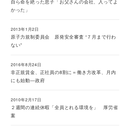
自ら命を絶った息子「お父さんの会社、入ってよ
かった」
2013年1月2日
投稿日
原子力規制委員会 原発安全審査 “７月まで行わ
ない”
2016年8月24日
投稿日
非正規賃金、正社員の8割に＝働き方改革、月内
にも始動―政府
2010年2月17日
投稿日
２週間の連続休暇「全員とれる環境を」 厚労省
案