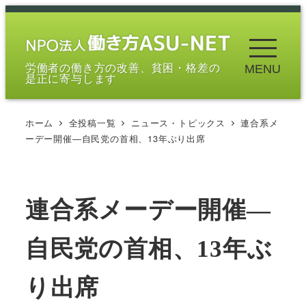
メ
イ
ン
労働者の働き方の改善、貧困・格差の
MENU
コ
是正に寄与します
ン
テ
ホーム
全投稿一覧
ニュース・トピックス
連合系メ
ン
ーデー開催―自民党の首相、13年ぶり出席
ツ
へ
移
連合系メーデー開催―
動
自民党の首相、13年ぶ
り出席