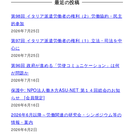
最近の投稿
第98回 イタリア派遣労働者の権利（2）労働協約・民主
的参加
2026年7月25日
第97回 イタリア派遣労働者の権利（1）立法・司法を中
心に
2026年7月25日
第96回 政府が進める「労使コミュニケーション」は何
が問題か
2026年7月16日
保護中: NPO法人働き方ASU-NET 第１４回総会のお知
らせ [会員限定]
2026年6月16日
2026年6月以降～労働関連の研究会・シンポジウム等の
情報・案内
2026年6月2日