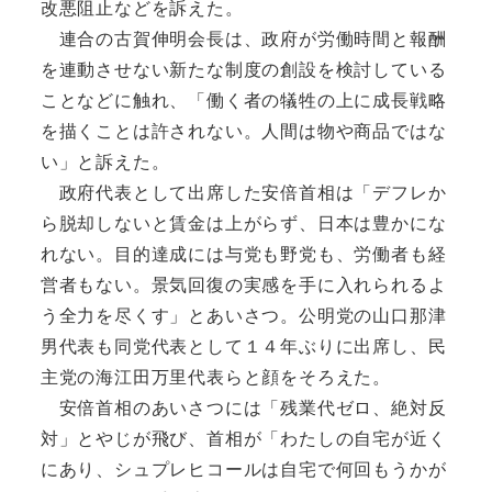
改悪阻止などを訴えた。
連合の古賀伸明会長は、政府が労働時間と報酬
を連動させない新たな制度の創設を検討している
ことなどに触れ、「働く者の犠牲の上に成長戦略
を描くことは許されない。人間は物や商品ではな
い」と訴えた。
政府代表として出席した安倍首相は「デフレか
ら脱却しないと賃金は上がらず、日本は豊かにな
れない。目的達成には与党も野党も、労働者も経
営者もない。景気回復の実感を手に入れられるよ
う全力を尽くす」とあいさつ。公明党の山口那津
男代表も同党代表として１４年ぶりに出席し、民
主党の海江田万里代表らと顔をそろえた。
安倍首相のあいさつには「残業代ゼロ、絶対反
対」とやじが飛び、首相が「わたしの自宅が近く
にあり、シュプレヒコールは自宅で何回もうかが