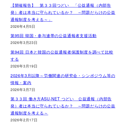
【開催報告】 第３３回つどい 「公益通報（内部告
発）者は本当に守られているか？ ～問題だらけの公益
通報制度を考える～」
2026年4月5日
第95回 韓国・参与連帯の公益通報者支援活動
2026年3月23日
第94回 日本と韓国の公益通報者保護制度を調べて比較
する
2026年3月19日
2026年3月以降～労働関連の研究会・シンポジウム等の
情報・案内
2026年3月7日
第３３回 働き方ASU-NET つどい 公益通報（内部告
発）者は本当に守られているか？ ～問題だらけの公益
通報制度を考える～
2026年2月17日