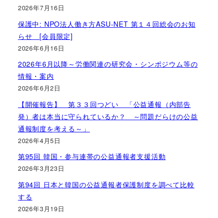
2026年7月16日
保護中: NPO法人働き方ASU-NET 第１４回総会のお知
らせ [会員限定]
2026年6月16日
2026年6月以降～労働関連の研究会・シンポジウム等の
情報・案内
2026年6月2日
【開催報告】 第３３回つどい 「公益通報（内部告
発）者は本当に守られているか？ ～問題だらけの公益
通報制度を考える～」
2026年4月5日
第95回 韓国・参与連帯の公益通報者支援活動
2026年3月23日
第94回 日本と韓国の公益通報者保護制度を調べて比較
する
2026年3月19日