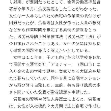
り残業」が要因だったとして、金沢労働基準監督
署が今年５月に労災認定をしたことがわかった。
女性は一人暮らしのため自宅の作業量の裏付けが
困難だったが、労基署は女性が作った大量の教材
などから作業時間を推定する異例の措置をとっ
た。過労死等防止対策推進法（過労死防止法）が
今月施行されたこともあり、女性の父親は持ち帰
り残業の問題性を広く訴えたいとしている。
女性は１１年春、子ども向け英会話学校を各地
で展開する運営会社「アミティー」（岡山市）に
入り金沢市の学校で勤務。実家がある大阪府を離
れて暮らしていたが、同年６月に自宅マンション
から飛び降り自殺した。生前、持ち帰り残業の多
さを聞いていた父親が労災認定を申請した。
労基署の資料や代理人弁護士によると、労基署
は、女性が入社後約２カ月間で主に自宅で作成し