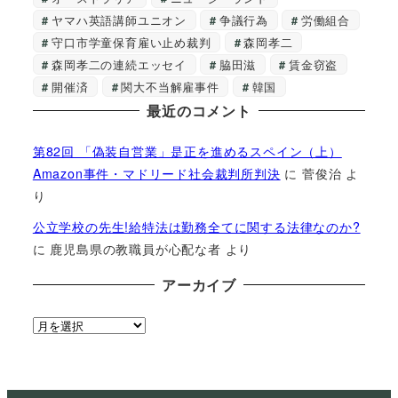
ヤマハ英語講師ユニオン
争議行為
労働組合
守口市学童保育雇い止め裁判
森岡孝二
森岡孝二の連続エッセイ
脇田滋
賃金窃盗
開催済
関大不当解雇事件
韓国
最近のコメント
第82回 「偽装自営業」是正を進めるスペイン（上）
Amazon事件・マドリード社会裁判所判決
に
菅俊治
よ
り
公立学校の先生!給特法は勤務全てに関する法律なのか?
に
鹿児島県の教職員が心配な者
より
アーカイブ
ア
ー
カ
イ