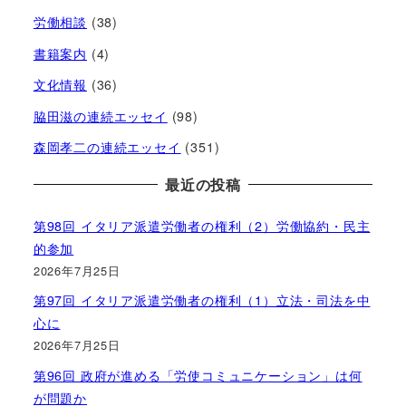
労働相談
(38)
書籍案内
(4)
文化情報
(36)
脇田滋の連続エッセイ
(98)
森岡孝二の連続エッセイ
(351)
最近の投稿
第98回 イタリア派遣労働者の権利（2）労働協約・民主
的参加
2026年7月25日
第97回 イタリア派遣労働者の権利（1）立法・司法を中
心に
2026年7月25日
第96回 政府が進める「労使コミュニケーション」は何
が問題か