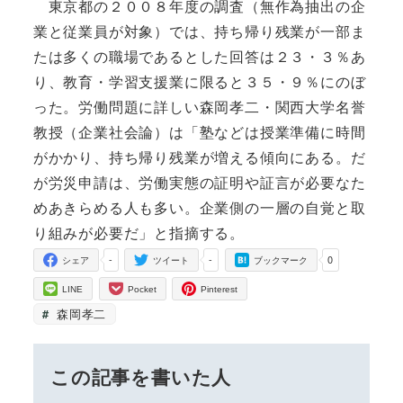
東京都の２００８年度の調査（無作為抽出の企
業と従業員が対象）では、持ち帰り残業が一部ま
たは多くの職場であるとした回答は２３・３％あ
り、教育・学習支援業に限ると３５・９％にのぼ
った。労働問題に詳しい森岡孝二・関西大学名誉
教授（企業社会論）は「塾などは授業準備に時間
がかかり、持ち帰り残業が増える傾向にある。だ
が労災申請は、労働実態の証明や証言が必要なた
めあきらめる人も多い。企業側の一層の自覚と取
り組みが必要だ」と指摘する。
-
-
0
シェア
ツイート
ブックマーク
LINE
Pocket
Pinterest
森岡孝二
この記事を書いた人