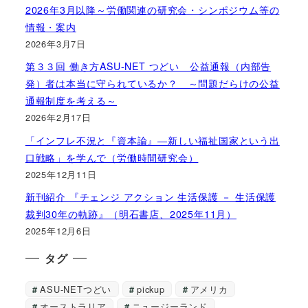
2026年3月以降～労働関連の研究会・シンポジウム等の
情報・案内
2026年3月7日
第３３回 働き方ASU-NET つどい 公益通報（内部告
発）者は本当に守られているか？ ～問題だらけの公益
通報制度を考える～
2026年2月17日
「インフレ不況と『資本論』―新しい福祉国家という出
口戦略」を学んで（労働時間研究会）
2025年12月11日
新刊紹介 『チェンジ アクション 生活保護 － 生活保護
裁判30年の軌跡』（明石書店、2025年11月）
2025年12月6日
タグ
ASU-NETつどい
pickup
アメリカ
オーストラリア
ニュージーランド