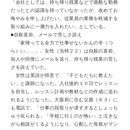
「会社としては、持ち帰り残業などで過酷な勤務
だったとの認識を持っていなかったが、改めてお
悔やみを申し上げたい。従業員の業務を軽減する
取り組みに一層力を入れたい」としている。
■自殺直前、メールで苦しさ訴え
「家帰っても全力で仕事せないかんの辛（つ
ら）い……」。女性（当時２２）は自殺の直前、
知人や同僚にメールを送り、持ち帰り残業の苦し
さを訴えていた。
女性は英語が得意で、「子どもたちに教えた
い」と講師になった。入社後約１０日でレッスン
を担当し、レッスン計画や教材などの作成に追わ
れるようになった。大阪府に住む父親（６３）に
も電話で、「仕事の段取りが遅すぎるとしょっち
ゅう叱られる」「学校に行くのが怖い」と泣きな
がら相談がくるようになり、心配した母親がマン