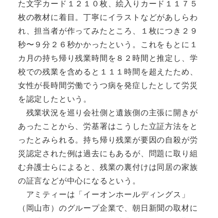
た文字カード１２１０枚、絵入りカード１１７５
枚の教材に着目。丁寧にイラストなどがあしらわ
れ、担当者が作ってみたところ、１枚につき２９
秒〜９分２６秒かかったという。これをもとに１
カ月の持ち帰り残業時間を８２時間と推定し、学
校での残業を含めると１１１時間を超えたため、
女性が長時間労働でうつ病を発症したとして労災
を認定したという。
残業状況を巡り会社側と遺族側の主張に開きが
あったことから、労基署はこうした立証方法をと
ったとみられる。持ち帰り残業が要因の自殺が労
災認定された例は過去にもあるが、問題に取り組
む弁護士らによると、残業の裏付けは同居の家族
の証言などが中心になるという。
アミティーは「イーオンホールディングス」
（岡山市）のグループ企業で、朝日新聞の取材に