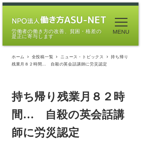
メ
イ
ン
労働者の働き方の改善、貧困・格差の
MENU
コ
是正に寄与します
ン
テ
ホーム
全投稿一覧
ニュース・トピックス
持ち帰り
ン
残業月８２時間… 自殺の英会話講師に労災認定
ツ
へ
移
持ち帰り残業月８２時
動
間… 自殺の英会話講
師に労災認定