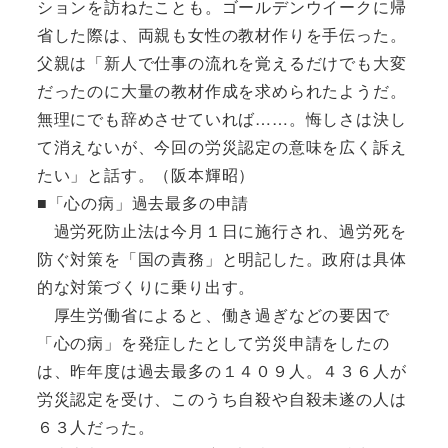
ションを訪ねたことも。ゴールデンウイークに帰
省した際は、両親も女性の教材作りを手伝った。
父親は「新人で仕事の流れを覚えるだけでも大変
だったのに大量の教材作成を求められたようだ。
無理にでも辞めさせていれば……。悔しさは決し
て消えないが、今回の労災認定の意味を広く訴え
たい」と話す。（阪本輝昭）
■「心の病」過去最多の申請
過労死防止法は今月１日に施行され、過労死を
防ぐ対策を「国の責務」と明記した。政府は具体
的な対策づくりに乗り出す。
厚生労働省によると、働き過ぎなどの要因で
「心の病」を発症したとして労災申請をしたの
は、昨年度は過去最多の１４０９人。４３６人が
労災認定を受け、このうち自殺や自殺未遂の人は
６３人だった。