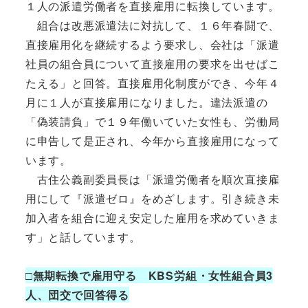
１人の派遣労働者を直接雇用に転換しています。
組合は改悪派遣法に対抗して、１６年春闘で、
直接雇用化を継続するよう要求し、会社は「派遣
社員の組合員について直接雇用の要求を出せばこ
たえる」と回答。直接雇用化制度ができ、今年４
月に１人が直接雇用になりました。違法派遣の
「偽装請負」で１９年働いていた女性も、労働局
に申告して是正され、今年から直接雇用になって
います。
古住公義副委員長は「派遣労働者を順次直接雇
用にして『派遣ゼロ』をめざします。引き続き未
加入者を組合に迎え安定した雇用を求めていきま
す」と話しています。
□無期転換で雇用守る KBS労組・女性組合員3
人、団交で回答得る