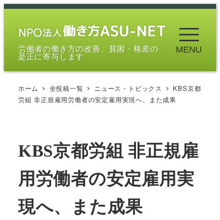
メ
イ
ン
労働者の働き方の改善、貧困・格差の
MENU
コ
是正に寄与します
ン
テ
ホーム
全投稿一覧
ニュース・トピックス
KBS京都
ン
労組 非正規雇用労働者の安定雇用実現へ、また成果
ツ
へ
移
KBS京都労組 非正規雇
動
用労働者の安定雇用実
現へ、また成果