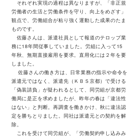
それぞれ実現の過程は異なりますが、「非正規
労働者の生活と労働条件を守り、向上をめざす」
観点で、労働組合が粘り強く運動した成果のたま
ものです。
佐藤さんは、派遣社員として報道のテロップ業
務に18年間従事していました。労組に入って15
年秋、無期直接雇用を要求。直用化には２年を要
しました。
佐藤さんの働き方は、日常業務の指示や命令を
派遣元ではなく、派遣先（ＫＢＳ京都）で受ける
「偽装請負」が疑われるとして、同労組が京都労
働局に是正を求めましたが、昨年の春は「違法性
はない」と判断。再調査を働きかけ、秋に違法認
定を勝ちとりました。同社は派遣元との契約を解
除。
これを受けて同労組が、「労働契約申し込みみ