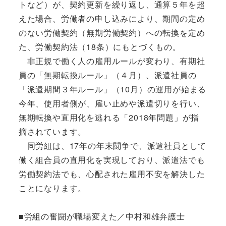
トなど）が、契約更新を繰り返し、通算５年を超
えた場合、労働者の申し込みにより、期間の定め
のない労働契約（無期労働契約）への転換を定め
た、労働契約法（18条）にもとづくもの。
非正規で働く人の雇用ルールが変わり、有期社
員の「無期転換ルール」（４月）、派遣社員の
「派遣期間３年ルール」（10月）の運用が始まる
今年、使用者側が、雇い止めや派遣切りを行い、
無期転換や直用化を逃れる「2018年問題」が指
摘されています。
同労組は、17年の年末闘争で、派遣社員として
働く組合員の直用化を実現しており、派遣法でも
労働契約法でも、心配された雇用不安を解決した
ことになります。
■労組の奮闘が職場変えた／中村和雄弁護士