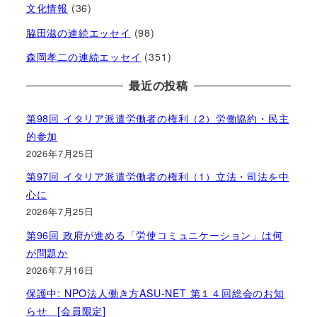
文化情報
(36)
脇田滋の連続エッセイ
(98)
森岡孝二の連続エッセイ
(351)
最近の投稿
第98回 イタリア派遣労働者の権利（2）労働協約・民主
的参加
2026年7月25日
第97回 イタリア派遣労働者の権利（1）立法・司法を中
心に
2026年7月25日
第96回 政府が進める「労使コミュニケーション」は何
が問題か
2026年7月16日
保護中: NPO法人働き方ASU-NET 第１４回総会のお知
らせ [会員限定]