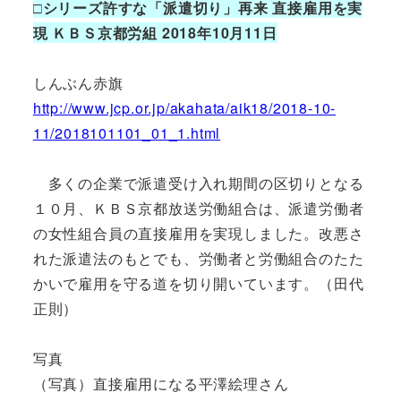
□シリーズ許すな「派遣切り」再来 直接雇用を実
現 ＫＢＳ京都労組 2018年10月11日
しんぶん赤旗
http://www.jcp.or.jp/akahata/aik18/2018-10-
11/2018101101_01_1.html
多くの企業で派遣受け入れ期間の区切りとなる
１０月、ＫＢＳ京都放送労働組合は、派遣労働者
の女性組合員の直接雇用を実現しました。改悪さ
れた派遣法のもとでも、労働者と労働組合のたた
かいで雇用を守る道を切り開いています。（田代
正則）
写真
（写真）直接雇用になる平澤絵理さん