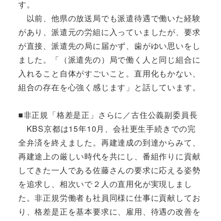
す。
以前、他県の放送局でも派遣待遇で働いた経験
があり、派遣元の労組に入っていましたが、要求
が直接、派遣先の局に届かず、歯がゆい思いをし
ました。「（派遣先の）局で働く人と同じ組合に
入れること自体がすごいこと。直用化もかない、
組合の存在を心強く感じます」と話しています。
■非正規「格差是正」さらに／古住公義副委員長
KBS京都は15年10月、会社更生手続きでの完
全弁済を終えました。再建達成の到達からみて、
再建途上の厳しい時代を共にし、番組作りに貢献
してきた一人である佐藤さんの要求に応える姿勢
を追求し、相次いで２人の直用化が実現しまし
た。非正規労働者も社員同様に仕事に貢献してお
り、格差是正を基本要求に、雇用、待遇の改善を