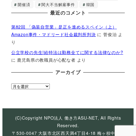
開催済
関大不当解雇事件
韓国
最近のコメント
第82回 「偽装自営業」是正を進めるスペイン（上）
Amazon事件・マドリード社会裁判所判決
に
菅俊治
よ
り
公立学校の先生!給特法は勤務全てに関する法律なのか?
に
鹿児島県の教職員が心配な者
より
アーカイブ
ア
ー
カ
イ
ブ
(C)Copyright NPO法人 働き方ASU-NET, All Rights
Reserved.
〒530-0047 大阪市北区西天満4丁目4-18 梅ヶ枝中央ビ