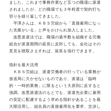
ました。これまで事務作業など五つの職場に派遣
されましたが、どの職場でも３年程度で契約打ち
切りを繰り返してきました。
平澤さんは、ＫＢＳ労組から「直接雇用になっ
た先輩がいる」と声をかけられ加入しました。
改悪派遣法では、職場の過半数を組織する労働
組合が派遣期間の延長に反対しても、会社はその
意見を聴取さえすれば、延長を強行できます。
指針を最大活用
ＫＢＳ労組は、派遣労働者の行っている業務が
放送局に欠かせないものであり、派遣は「臨時
的・一時的業務」に限るという大原則に反すると
強調。改悪派遣法のもとでも、派遣先企業に雇用
の安定に配慮するよう求める指針があることを最
大限活用し、組合員の直接雇用化を要求、交渉し