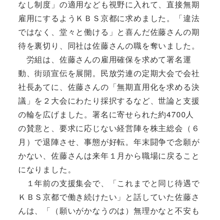
なし制度」の適用なども視野に入れて、直接無期
雇用にするようＫＢＳ京都に求めました。「違法
ではなく、堂々と働ける」と喜んだ佐藤さんの期
待を裏切り、同社は佐藤さんの職を奪いました。
労組は、佐藤さんの雇用確保を求めて署名運
動、街頭宣伝を展開。民放労連の定期大会で会社
社長あてに、佐藤さんの「無期直用化を求める決
議」を２大会にわたり採択するなど、世論と支援
の輪を広げました。署名に寄せられた約4700人
の賛意と、要求に応じない経営陣を株主総会（６
月）で退陣させ、事態が好転。年末闘争で念願が
かない、佐藤さんは来年１月から職場に戻ること
になりました。
１年前の支援集会で、「これまでと同じ待遇で
ＫＢＳ京都で働き続けたい」と話していた佐藤さ
んは、「（願いがかなうのは）無理かなと不安も