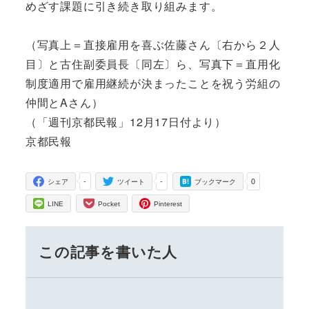
めざす課題に引き続き取り組みます。
（写真上＝直接雇用を喜ぶ佐藤さん〔右から２人
目〕と古住副委員長〔同左〕ら、写真下＝直用化
制度適用で雇用継続が決まったことを祝う労組の
仲間とAさん）
（「週刊京都民報」12月17日付より）
京都民報
-
-
0
シェア
ツイート
ブックマーク
LINE
Pocket
Pinterest
この記事を書いた人