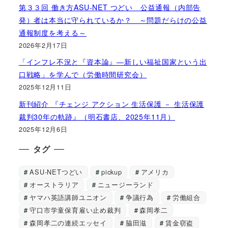
第３３回 働き方ASU-NET つどい 公益通報（内部告
発）者は本当に守られているか？ ～問題だらけの公益
通報制度を考える～
2026年2月17日
「インフレ不況と『資本論』―新しい福祉国家という出
口戦略」を学んで（労働時間研究会）
2025年12月11日
新刊紹介 『チェンジ アクション 生活保護 － 生活保護
裁判30年の軌跡』（明石書店、2025年11月）
2025年12月6日
タグ
ASU-NETつどい
pickup
アメリカ
オーストラリア
ニュージーランド
ヤマハ英語講師ユニオン
争議行為
労働組合
守口市学童保育雇い止め裁判
森岡孝二
森岡孝二の連続エッセイ
脇田滋
賃金窃盗