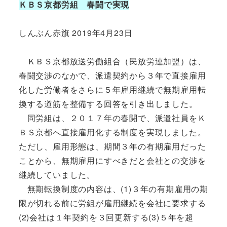
ＫＢＳ京都労組 春闘で実現
しんぶん赤旗 2019年4月23日
ＫＢＳ京都放送労働組合（民放労連加盟）は、
春闘交渉のなかで、派遣契約から３年で直接雇用
化した労働者をさらに５年雇用継続で無期雇用転
換する道筋を整備する回答を引き出しました。
同労組は、２０１７年の春闘で、派遣社員をＫ
ＢＳ京都へ直接雇用化する制度を実現しました。
ただし、雇用形態は、期間３年の有期雇用だった
ことから、無期雇用にすべきだと会社との交渉を
継続していました。
無期転換制度の内容は、(1)３年の有期雇用の期
限が切れる前に労組が雇用継続を会社に要求する
(2)会社は１年契約を３回更新する(3)５年を超