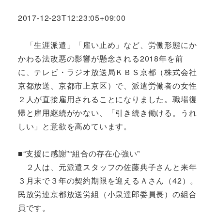
2017-12-23T12:23:05+09:00
「生涯派遣」「雇い止め」など、労働形態にか
かわる法改悪の影響が懸念される2018年を前
に、テレビ・ラジオ放送局ＫＢＳ京都（株式会社
京都放送、京都市上京区）で、派遣労働者の女性
２人が直接雇用されることになりました。職場復
帰と雇用継続がかない、「引き続き働ける。うれ
しい」と意欲を高めています。
■“支援に感謝”“組合の存在心強い”
２人は、元派遣スタッフの佐藤典子さんと来年
３月末で３年の契約期限を迎えるＡさん（42）。
民放労連京都放送労組（小泉達郎委員長）の組合
員です。