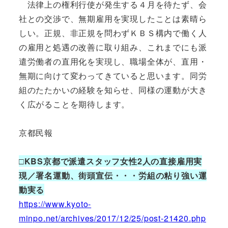
法律上の権利行使が発生する４月を待たず、会
社との交渉で、無期雇用を実現したことは素晴ら
しい。正規、非正規を問わずＫＢＳ構内で働く人
の雇用と処遇の改善に取り組み、これまでにも派
遣労働者の直用化を実現し、職場全体が、直用・
無期に向けて変わってきていると思います。同労
組のたたかいの経験を知らせ、同様の運動が大き
く広がることを期待します。
京都民報
□KBS京都で派遣スタッフ女性2人の直接雇用実
現／署名運動、街頭宣伝・・・労組の粘り強い運
動実る
https://www.kyoto-
minpo.net/archives/2017/12/25/post-21420.php