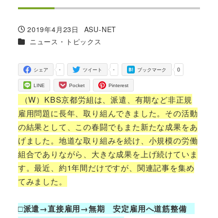
2019年4月23日
ASU-NET
投稿日
著
カテゴリー
ニュース・トピックス
者
-
-
0
シェア
ツイート
ブックマーク
LINE
Pocket
Pinterest
（W）KBS京都労組は、派遣、有期など非正規
雇用問題に長年、取り組んできました。その活動
の結果として、この春闘でもまた新たな成果をあ
げました。地道な取り組みを続け、小規模の労働
組合でありながら、大きな成果を上げ続けていま
す。最近、約1年間だけですが、関連記事を集め
てみました。
□派遣→直接雇用→無期 安定雇用へ道筋整備