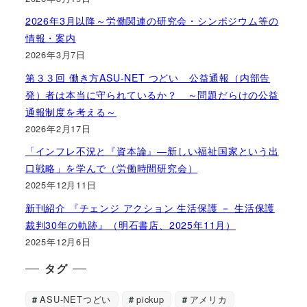
2026年3月以降～労働関連の研究会・シンポジウム等の
情報・案内
2026年3月7日
第３３回 働き方ASU-NET つどい 公益通報（内部告
発）者は本当に守られているか？ ～問題だらけの公益
通報制度を考える～
2026年2月17日
「インフレ不況と『資本論』―新しい福祉国家という出
口戦略」を学んで（労働時間研究会）
2025年12月11日
新刊紹介 『チェンジ アクション 生活保護 － 生活保護
裁判30年の軌跡』（明石書店、2025年11月）
2025年12月6日
タグ
ASU-NETつどい
pickup
アメリカ