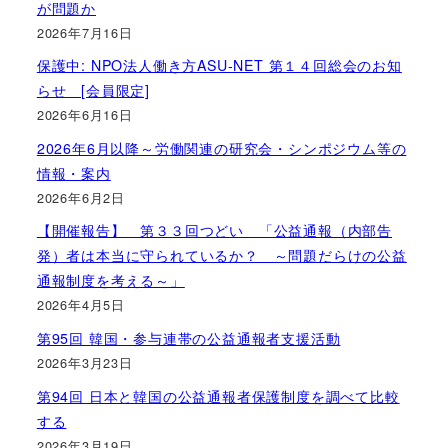
が問題か
2026年7月16日
保護中: NPO法人働き方ASU-NET 第１４回総会のお知
らせ [会員限定]
2026年6月16日
2026年6月以降～労働関連の研究会・シンポジウム等の
情報・案内
2026年6月2日
【開催報告】 第３３回つどい 「公益通報（内部告
発）者は本当に守られているか？ ～問題だらけの公益
通報制度を考える～」
2026年4月5日
第95回 韓国・参与連帯の公益通報者支援活動
2026年3月23日
第94回 日本と韓国の公益通報者保護制度を調べて比較
する
2026年3月19日