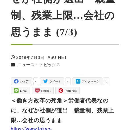
制、残業上限…会社の
思うまま (7/3)
2019年7月3日
ASU-NET
投稿日
著
カテゴリー
ニュース・トピックス
者
-
-
0
シェア
ツイート
ブックマーク
LINE
Pocket
Pinterest
＜働き方改革の死角＞労働者代表なの
に、なぜか社側が選出 裁量制、残業上
限…会社の思うまま
https://www.tokyo-