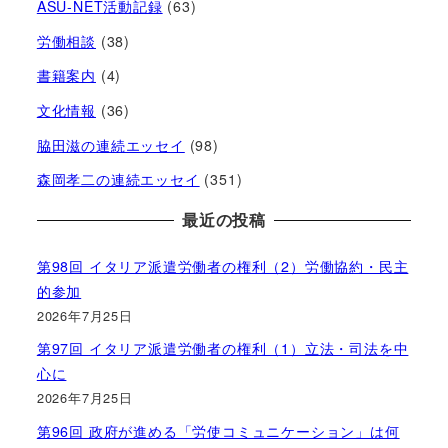
ASU-NET活動記録
(63)
労働相談
(38)
書籍案内
(4)
文化情報
(36)
脇田滋の連続エッセイ
(98)
森岡孝二の連続エッセイ
(351)
最近の投稿
第98回 イタリア派遣労働者の権利（2）労働協約・民主
的参加
2026年7月25日
第97回 イタリア派遣労働者の権利（1）立法・司法を中
心に
2026年7月25日
第96回 政府が進める「労使コミュニケーション」は何