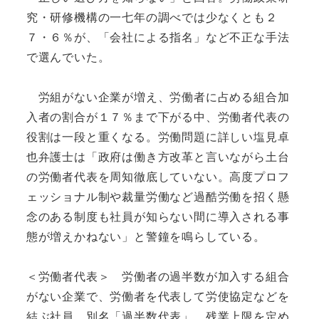
究・研修機構の一七年の調べでは少なくとも２
７・６％が、「会社による指名」など不正な手法
で選んでいた。
労組がない企業が増え、労働者に占める組合加
入者の割合が１７％まで下がる中、労働者代表の
役割は一段と重くなる。労働問題に詳しい塩見卓
也弁護士は「政府は働き方改革と言いながら土台
の労働者代表を周知徹底していない。高度プロフ
ェッショナル制や裁量労働など過酷労働を招く懸
念のある制度も社員が知らない間に導入される事
態が増えかねない」と警鐘を鳴らしている。
＜労働者代表＞ 労働者の過半数が加入する組合
がない企業で、労働者を代表して労使協定などを
結ぶ社員。別名「過半数代表」。残業上限を定め