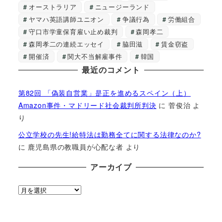
オーストラリア
ニュージーランド
ヤマハ英語講師ユニオン
争議行為
労働組合
守口市学童保育雇い止め裁判
森岡孝二
森岡孝二の連続エッセイ
脇田滋
賃金窃盗
開催済
関大不当解雇事件
韓国
最近のコメント
第82回 「偽装自営業」是正を進めるスペイン（上）
Amazon事件・マドリード社会裁判所判決
に
菅俊治
よ
り
公立学校の先生!給特法は勤務全てに関する法律なのか?
に
鹿児島県の教職員が心配な者
より
アーカイブ
ア
ー
カ