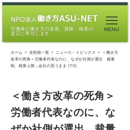
メ
イ
ン
労働者の働き方の改善、貧困・格差の
MENU
コ
是正に寄与します
ン
テ
ホーム
全投稿一覧
ニュース・トピックス
＜働き方
ン
改革の死角＞労働者代表なのに、なぜか社側が選出 裁量
ツ
制、残業上限…会社の思うまま (7/3)
へ
移
動
＜働き方改革の死角＞
労働者代表なのに、な
ぜか社側が選出 裁量