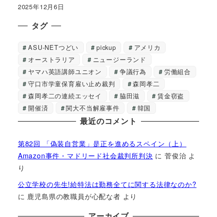
2025年12月6日
タグ
ASU-NETつどい
pickup
アメリカ
オーストラリア
ニュージーランド
ヤマハ英語講師ユニオン
争議行為
労働組合
守口市学童保育雇い止め裁判
森岡孝二
森岡孝二の連続エッセイ
脇田滋
賃金窃盗
開催済
関大不当解雇事件
韓国
最近のコメント
第82回 「偽装自営業」是正を進めるスペイン（上）
Amazon事件・マドリード社会裁判所判決
に
菅俊治
よ
り
公立学校の先生!給特法は勤務全てに関する法律なのか?
に
鹿児島県の教職員が心配な者
より
アーカイブ