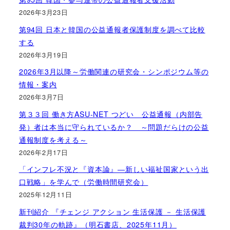
2026年3月23日
第94回 日本と韓国の公益通報者保護制度を調べて比較
する
2026年3月19日
2026年3月以降～労働関連の研究会・シンポジウム等の
情報・案内
2026年3月7日
第３３回 働き方ASU-NET つどい 公益通報（内部告
発）者は本当に守られているか？ ～問題だらけの公益
通報制度を考える～
2026年2月17日
「インフレ不況と『資本論』―新しい福祉国家という出
口戦略」を学んで（労働時間研究会）
2025年12月11日
新刊紹介 『チェンジ アクション 生活保護 － 生活保護
裁判30年の軌跡』（明石書店、2025年11月）