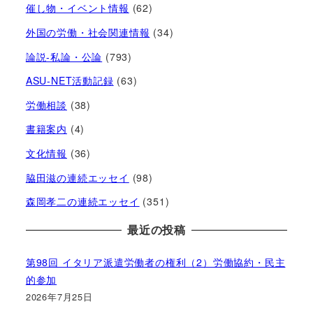
催し物・イベント情報
(62)
外国の労働・社会関連情報
(34)
論説-私論・公論
(793)
ASU-NET活動記録
(63)
労働相談
(38)
書籍案内
(4)
文化情報
(36)
脇田滋の連続エッセイ
(98)
森岡孝二の連続エッセイ
(351)
最近の投稿
第98回 イタリア派遣労働者の権利（2）労働協約・民主
的参加
2026年7月25日