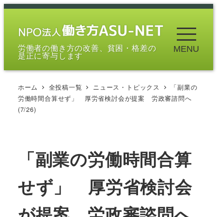
メ
イ
ン
労働者の働き方の改善、貧困・格差の
MENU
コ
是正に寄与します
ン
テ
ホーム
全投稿一覧
ニュース・トピックス
「副業の
ン
労働時間合算せず」 厚労省検討会が提案 労政審諮問へ
ツ
(7/26)
へ
移
動
「副業の労働時間合算
せず」 厚労省検討会
が提案 労政審諮問へ