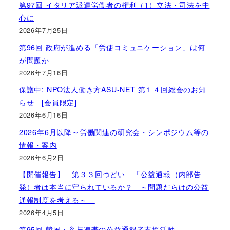
第97回 イタリア派遣労働者の権利（1）立法・司法を中
心に
2026年7月25日
第96回 政府が進める「労使コミュニケーション」は何
が問題か
2026年7月16日
保護中: NPO法人働き方ASU-NET 第１４回総会のお知
らせ [会員限定]
2026年6月16日
2026年6月以降～労働関連の研究会・シンポジウム等の
情報・案内
2026年6月2日
【開催報告】 第３３回つどい 「公益通報（内部告
発）者は本当に守られているか？ ～問題だらけの公益
通報制度を考える～」
2026年4月5日
第95回 韓国・参与連帯の公益通報者支援活動