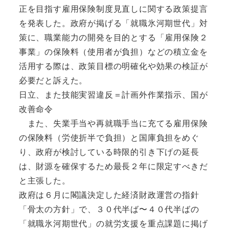
正を目指す雇用保険制度見直しに関する政策提言
を発表した。政府が掲げる「就職氷河期世代」対
策に、職業能力の開発を目的とする「雇用保険２
事業」の保険料（使用者が負担）などの積立金を
活用する際は、政策目標の明確化や効果の検証が
必要だと訴えた。
日立、また技能実習違反＝計画外作業指示、国が
改善命令
また、失業手当や再就職手当に充てる雇用保険
の保険料（労使折半で負担）と国庫負担をめぐ
り、政府が検討している時限的引き下げの延長
は、財源を確保するため最長２年に限定すべきだ
と主張した。
政府は６月に閣議決定した経済財政運営の指針
「骨太の方針」で、３０代半ば〜４０代半ばの
「就職氷河期世代」の就労支援を重点課題に掲げ