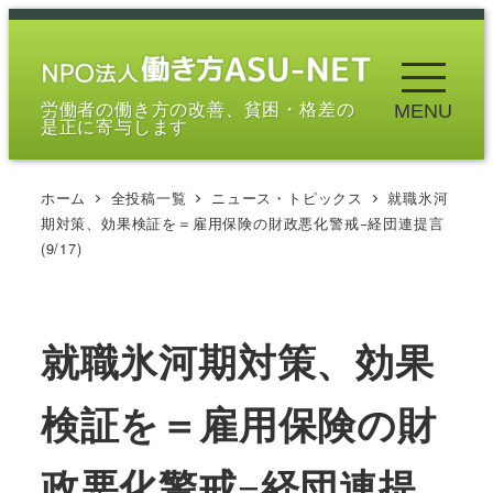
メ
イ
ン
労働者の働き方の改善、貧困・格差の
MENU
コ
是正に寄与します
ン
テ
ホーム
全投稿一覧
ニュース・トピックス
就職氷河
ン
期対策、効果検証を＝雇用保険の財政悪化警戒−経団連提言
ツ
(9/17)
へ
移
動
就職氷河期対策、効果
検証を＝雇用保険の財
政悪化警戒−経団連提