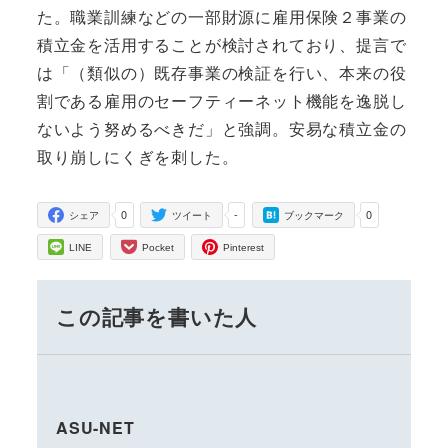
た。職業訓練などの一部財源に雇用保険２事業の
積立金を活用することが検討されており、提言で
は「（類似の）既存事業の検証を行い、本来の役
割である雇用のセーフティーネット機能を逸脱し
ないよう努めるべきだ」と強調。安易な積立金の
取り崩しにくぎを刺した。
0
-
0
シェア
ツイート
ブックマーク
LINE
Pocket
Pinterest
この記事を書いた人
ASU-NET