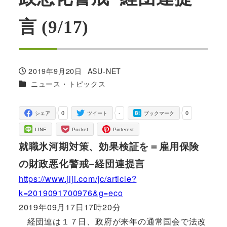
言 (9/17)
2019年9月20日
ASU-NET
投稿日
著
カテゴリー
ニュース・トピックス
者
0
-
0
シェア
ツイート
ブックマーク
LINE
Pocket
Pinterest
就職氷河期対策、効果検証を＝雇用保険
の財政悪化警戒−経団連提言
https://www.jiji.com/jc/article?
k=2019091700976&g=eco
2019年09月17日17時20分
経団連は１７日、政府が来年の通常国会で法改