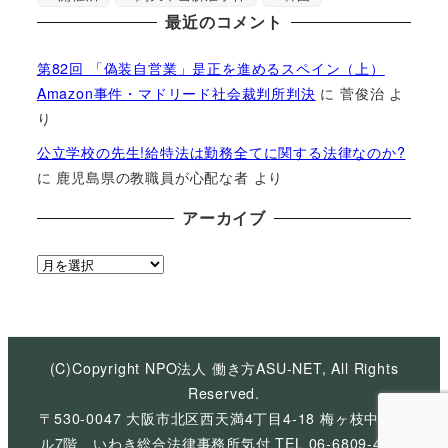
最近のコメント
第82回 「偽装自営業」是正を進めるスペイン（上）
Amazon事件・マドリード社会裁判所判決
に
菅俊治
よ
り
公立学校の先生!給特法は勤務全てに関する法律なのか?
に
鹿児島県の教職員が心配な者
より
アーカイブ
ア
ー
カ
イ
ブ
(C)Copyright NPO法人 働き方ASU-NET, All Rights
Reserved.
〒530-0047 大阪市北区西天満4丁目4-18 梅ヶ枝中央ビ
ル7階 いわき総合法律事務所気付 TEL 06-6809-4926