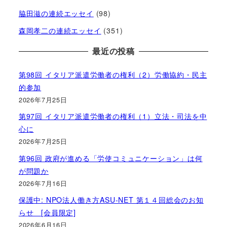
脇田滋の連続エッセイ
(98)
森岡孝二の連続エッセイ
(351)
最近の投稿
第98回 イタリア派遣労働者の権利（2）労働協約・民主
的参加
2026年7月25日
第97回 イタリア派遣労働者の権利（1）立法・司法を中
心に
2026年7月25日
第96回 政府が進める「労使コミュニケーション」は何
が問題か
2026年7月16日
保護中: NPO法人働き方ASU-NET 第１４回総会のお知
らせ [会員限定]
2026年6月16日