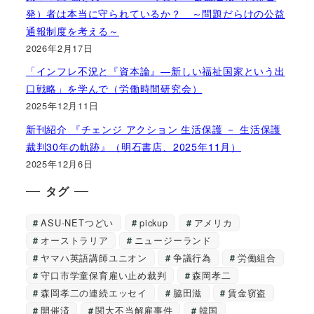
発）者は本当に守られているか？ ～問題だらけの公益
通報制度を考える～
2026年2月17日
「インフレ不況と『資本論』―新しい福祉国家という出
口戦略」を学んで（労働時間研究会）
2025年12月11日
新刊紹介 『チェンジ アクション 生活保護 － 生活保護
裁判30年の軌跡』（明石書店、2025年11月）
2025年12月6日
タグ
ASU-NETつどい
pickup
アメリカ
オーストラリア
ニュージーランド
ヤマハ英語講師ユニオン
争議行為
労働組合
守口市学童保育雇い止め裁判
森岡孝二
森岡孝二の連続エッセイ
脇田滋
賃金窃盗
開催済
関大不当解雇事件
韓国