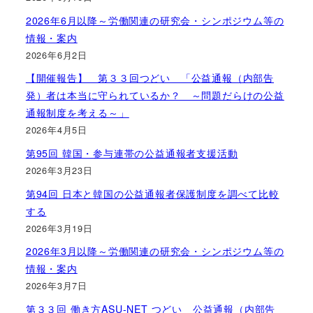
2026年6月以降～労働関連の研究会・シンポジウム等の
情報・案内
2026年6月2日
【開催報告】 第３３回つどい 「公益通報（内部告
発）者は本当に守られているか？ ～問題だらけの公益
通報制度を考える～」
2026年4月5日
第95回 韓国・参与連帯の公益通報者支援活動
2026年3月23日
第94回 日本と韓国の公益通報者保護制度を調べて比較
する
2026年3月19日
2026年3月以降～労働関連の研究会・シンポジウム等の
情報・案内
2026年3月7日
第３３回 働き方ASU-NET つどい 公益通報（内部告