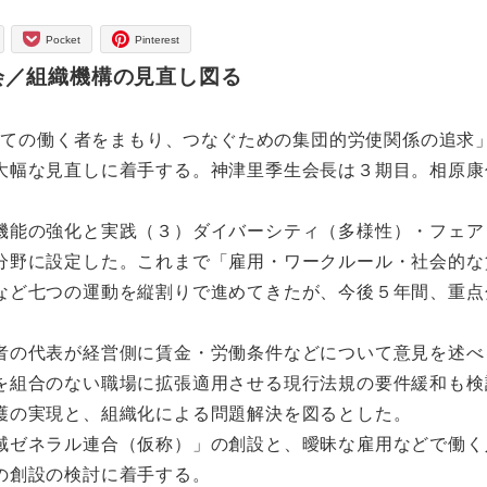
Pocket
Pinterest
会／組織機構の見直し図る
全ての働く者をまもり、つなぐための集団的労使関係の追求
大幅な見直しに着手する。神津里季生会長は３期目。相原康
能の強化と実践（３）ダイバーシティ（多様性）・フェア
分野に設定した。これまで「雇用・ワークルール・社会的な
など七つの運動を縦割りで進めてきたが、今後５年間、重点
の代表が経営側に賃金・労働条件などについて意見を述べ
を組合のない職場に拡張適用させる現行法規の要件緩和も検
護の実現と、組織化による問題解決を図るとした。
ゼネラル連合（仮称）」の創設と、曖昧な雇用などで働く
の創設の検討に着手する。