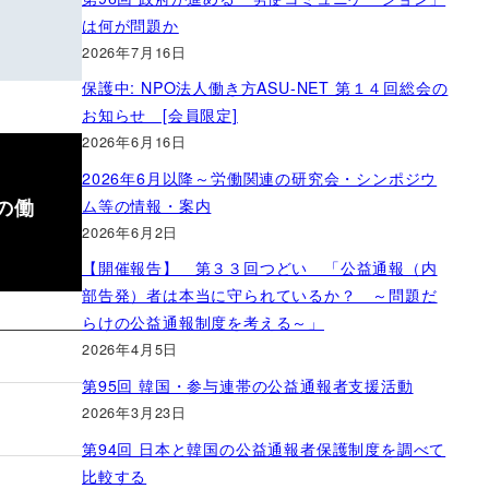
は何が問題か
2026年7月16日
保護中: NPO法人働き方ASU-NET 第１４回総会の
お知らせ [会員限定]
2026年6月16日
2026年6月以降～労働関連の研究会・シンポジウ
の働
ム等の情報・案内
2026年6月2日
【開催報告】 第３３回つどい 「公益通報（内
部告発）者は本当に守られているか？ ～問題だ
らけの公益通報制度を考える～」
2026年4月5日
第95回 韓国・参与連帯の公益通報者支援活動
2026年3月23日
第94回 日本と韓国の公益通報者保護制度を調べて
比較する