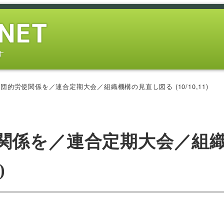
す
的労使関係を／連合定期大会／組織機構の見直し図る (10/10,11)
関係を／連合定期大会／組
)