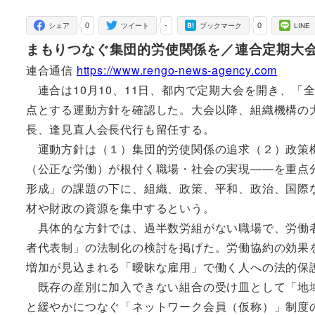
者
0
-
0
シェア
ツイート
ブックマーク
LINE
まもりつなぐ集団的労使関係を／連合定期大
連合通信
https://www.rengo-news-agency.com
連合は10月10、11日、都内で定期大会を開き、「
点とする運動方針を確認した。大会以降、組織機構の
長、逢見直人会長代行も留任する。
運動方針は（１）集団的労使関係の追求（２）政策機
（公正な労働）が根付く職場・社会の実現――を重点
形成」の課題の下に、組織、政策、平和、政治、国際
材や財政の資源を集中するという。
具体的な方針では、過半数労組がない職場で、労働者
者代表制」の法制化の検討を掲げた。労働協約の効果
増加が見込まれる「曖昧な雇用」で働く人への法的保
既存の産別に加入できない組合の受け皿として「地域
と緩やかにつなぐ「ネットワーク会員（仮称）」制度