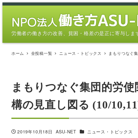
メ
イ
ン
コ
労働者の働き方の改善、貧困・格差の是正に寄与しま
ン
テ
ホーム
全投稿一覧
ニュース・トピックス
まもりつなぐ集団
ン
ツ
へ
移
まもりつなぐ集団的労使
動
構の見直し図る (10/10,11
カテゴリー
2019年10月18日
ASU-NET
ニュース・トピックス
投稿日
著