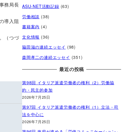
事務局長
ASU-NET活動記録
(63)
労働相談
(38)
の導入阻
書籍案内
(4)
文化情報
(36)
。（つづ
脇田滋の連続エッセイ
(98)
森岡孝二の連続エッセイ
(351)
最近の投稿
第98回 イタリア派遣労働者の権利（2）労働協
約・民主的参加
2026年7月25日
第97回 イタリア派遣労働者の権利（1）立法・司
法を中心に
2026年7月25日
第96回 政府が進める「労使コミュニケーション」