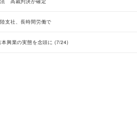
違法 高裁判決が確定
北陸支社、長時間労働で
興業の実態を念頭に (7/24)