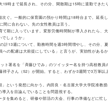
大19時まで延長され、その分、閑散期は15時に退勤できた
次ぐ。一般的に保育園の預かり時間は18時台まで。延長し
間に間に合わない。先の女性教員は言う。
子育て期に入っています。変形労働時間制が導入されたら、
いでしょうか」
期の計13週について、勤務時間を週3時間増やし、その分、
教員への配慮は大前提にしている」と言うが、実効性がある
ット署名を「斉藤ひでみ」のツイッター名を持つ高校教員
藤祥子さん（52）が開始。すると、わずか3週間で3万筆以
」という発想に向かう。内田良・名古屋大学大学院准教授
の導入を目論んでいることを問題視する。
ータを集めると、研修や部活の大会、行事の準備などに忙し