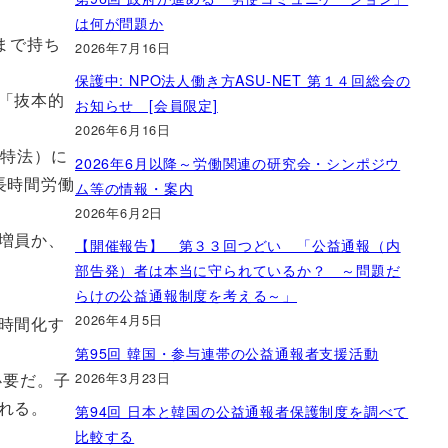
は何が問題か
まで持ち
2026年7月16日
保護中: NPO法人働き方ASU-NET 第１４回総会の
「抜本的
お知らせ [会員限定]
2026年6月16日
給特法）に
2026年6月以降～労働関連の研究会・シンポジウ
長時間労働
ム等の情報・案内
2026年6月2日
増員か、
【開催報告】 第３３回つどい 「公益通報（内
部告発）者は本当に守られているか？ ～問題だ
らけの公益通報制度を考える～」
2026年4月5日
時間化す
第95回 韓国・参与連帯の公益通報者支援活動
2026年3月23日
必要だ。子
れる。
第94回 日本と韓国の公益通報者保護制度を調べて
比較する