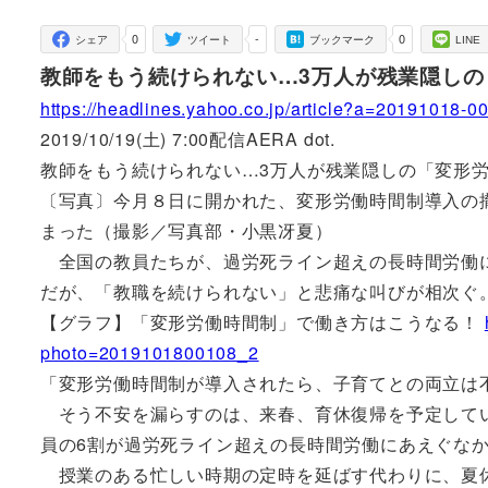
者
0
-
0
シェア
ツイート
ブックマーク
LINE
教師をもう続けられない…3万人が残業隠しの
https://headlines.yahoo.co.jp/article?a=20191018-0
2019/10/19(土) 7:00配信AERA dot.
教師をもう続けられない…3万人が残業隠しの「変形労
〔写真〕今月８日に開かれた、変形労働時間制導入の
まった（撮影／写真部・小黒冴夏）
全国の教員たちが、過労死ライン超えの長時間労働に
だが、「教職を続けられない」と悲痛な叫びが相次ぐ
【グラフ】「変形労働時間制」で働き方はこうなる！
photo=2019101800108_2
「変形労働時間制が導入されたら、子育てとの両立は
そう不安を漏らすのは、来春、育休復帰を予定してい
員の6割が過労死ライン超えの長時間労働にあえぐな
授業のある忙しい時期の定時を延ばす代わりに、夏休