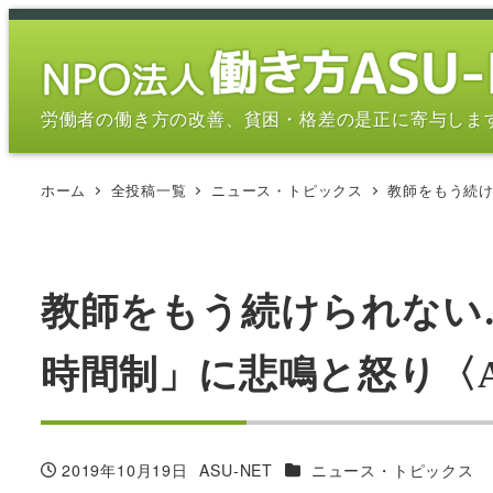
メ
イ
ン
コ
労働者の働き方の改善、貧困・格差の是正に寄与しま
ン
テ
ホーム
全投稿一覧
ニュース・トピックス
教師をもう続け
ン
ツ
へ
移
教師をもう続けられない
動
時間制」に悲鳴と怒り〈AERA
カテゴリー
2019年10月19日
ASU-NET
ニュース・トピックス
投稿日
著