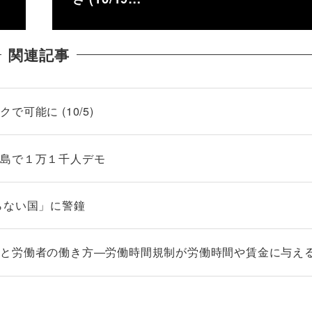
関連記事
可能に (10/5)
之島で１万１千人デモ
らない国」に警鐘
ンと労働者の働き方―労働時間規制が労働時間や賃金に与え