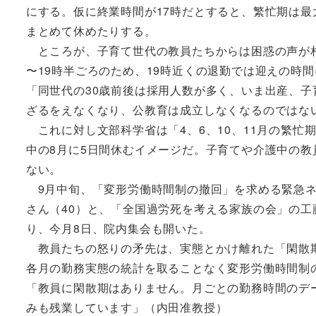
にする。仮に終業時間が17時だとすると、繁忙期は最
まとめて休めたりする。
ところが、子育て世代の教員たちからは困惑の声が相
〜19時半ごろのため、19時近くの退勤では迎えの時
「同世代の30歳前後は採用人数が多く、いま出産、
ざるをえなくなり、公教育は成立しなくなるのではな
これに対し文部科学省は「4、6、10、11月の繁忙
中の8月に5日間休むイメージだ。子育てや介護中の
ない。
9月中旬、「変形労働時間制の撤回」を求める緊急ネ
さん（40）と、「全国過労死を考える家族の会」の工
り、今月8日、院内集会も開いた。
教員たちの怒りの矛先は、実態とかけ離れた「閑散期
各月の勤務実態の統計を取ることなく変形労働時間制
「教員に閑散期はありません。月ごとの勤務時間のデ
みも残業しています」（内田准教授）