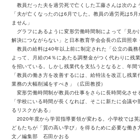
教員だった夫を過労死で亡くした工藤さんは次のよ
「夫が亡くなったのは6月でした。教員の過労死は5月
ません」
グラフにあるように変形労働時間制によって「見かけ
解決につながらない」と日本教育学会会長の広田照幸
教員の給料は40年以上前に制定された「公立の義務
よって、月給の4％にあたる調整金がつく代わりに残
を招いている。しかし残業代を支払うとなると、年間
「教員の働き方を改善するには、給特法を改正し残業
業務の大幅削減をすべき」（広田教授）
変形労働時間制が教員の仕事をさらに長時間化させ
「学校にいる時間が長くなれば、そこに新たに会議や
るリスクがある」
2020年度から学習指導要領が変わる。小学校では
どもたちが「質の高い学び」を得るために必要な働き
文／編集部 石田かおる