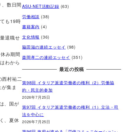
り、数日間
ASU-NET活動記録
(63)
労働相談
(38)
ても19時
書籍案内
(4)
文化情報
(36)
大量退職せ
脇田滋の連続エッセイ
(98)
夏休み期間
森岡孝二の連続エッセイ
(351)
かはわから
最近の投稿
の西村祐二
第98回 イタリア派遣労働者の権利（2）労働協
上が集ま
約・民主的参加
2026年7月25日
は、国が
第97回 イタリア派遣労働者の権利（1）立法・司
法を中心に
く、夏休
2026年7月25日
第96回 政府が進める「労使コミュニケーション」