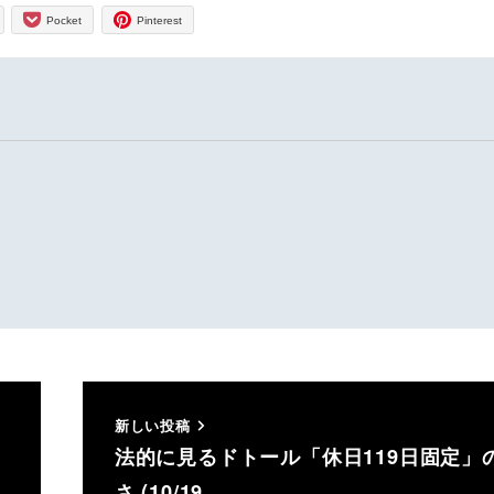
Pocket
Pinterest
新しい投稿
法的に見るドトール「休日119日固定」
さ (10/19…