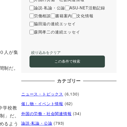
論説-私論・公論
ASU-NET活動記録
労働相談
書籍案内
文化情報
脇田滋の連続エッセイ
森岡孝二の連続エッセイ
０人が集
絞り込みをクリア
この条件で検索
間制だ。
カテゴリー
ニュース・トピックス
(6,130)
催し物・イベント情報
(62)
中学校教
外国の労働・社会関連情報
(34)
間制」だ。
めるよう
論説-私論・公論
(793)