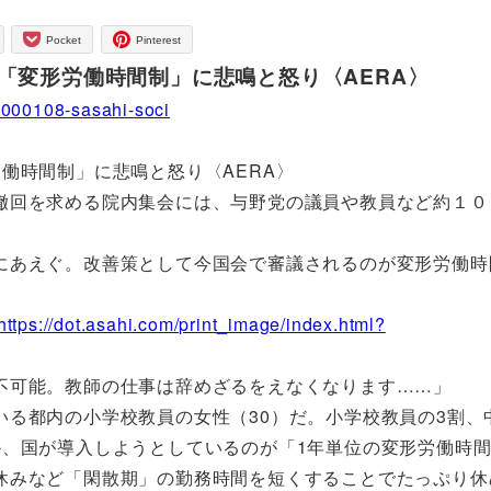
Pocket
Pinterest
「変形労働時間制」に悲鳴と怒り〈AERA〉
0000108-sasahi-soci
働時間制」に悲鳴と怒り〈AERA〉
撤回を求める院内集会には、与野党の議員や教員など約１０
あえぐ。改善策として今国会で審議されるのが変形労働時
。
https://dot.asahi.com/print_image/index.html?
不可能。教師の仕事は辞めざるをえなくなります……」
る都内の小学校教員の女性（30）だ。小学校教員の3割、
か、国が導入しようとしているのが「1年単位の変形労働時
みなど「閑散期」の勤務時間を短くすることでたっぷり休