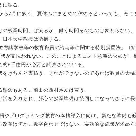
うに語る。
から7月に多く、夏休みにまとめて休めるといっても、そこ
の残業時間」は減るが、働く時間そのものは変わらない。
・日本大学教授は指摘する。
教育諸学校等の教育職員の給与等に関する特別措置法」（
業代が支払われない。このことによるコスト意識の欠如が、
で約9千億円が必要と試算されている。
代をきちんと支払う。それができないのであれば教員の大幅
る懸念もある。前出の西村さんは言う。
部活を入れられ、肝心の授業準備は後回しになってさらに長
英語やプログラミング教育の本格導入に向け、新たな準備も
方改革は何か。数字合わせではない、実効的な施策が求めら