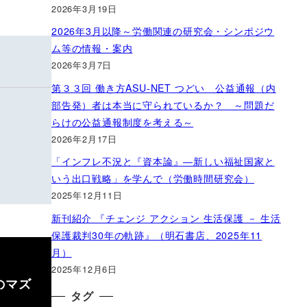
2026年3月19日
2026年3月以降～労働関連の研究会・シンポジウ
ム等の情報・案内
2026年3月7日
第３３回 働き方ASU-NET つどい 公益通報（内
部告発）者は本当に守られているか？ ～問題だ
らけの公益通報制度を考える～
2026年2月17日
「インフレ不況と『資本論』―新しい福祉国家と
いう出口戦略」を学んで（労働時間研究会）
2025年12月11日
新刊紹介 『チェンジ アクション 生活保護 － 生活
保護裁判30年の軌跡』（明石書店、2025年11
月）
2025年12月6日
のマズ
タグ