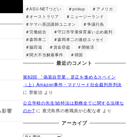
ASU-NETつどい
pickup
アメリカ
オーストラリア
ニュージーランド
ヤマハ英語講師ユニオン
争議行為
労働組合
守口市学童保育雇い止め裁判
森岡孝二
森岡孝二の連続エッセイ
脇田滋
賃金窃盗
開催済
関大不当解雇事件
韓国
最近のコメント
第82回 「偽装自営業」是正を進めるスペイン
（上）Amazon事件・マドリード社会裁判所判決
に
菅俊治
より
公立学校の先生!給特法は勤務全てに関する法律な
る影響
のか?
に
鹿児島県の教職員が心配な者
より
アーカイブ
ア