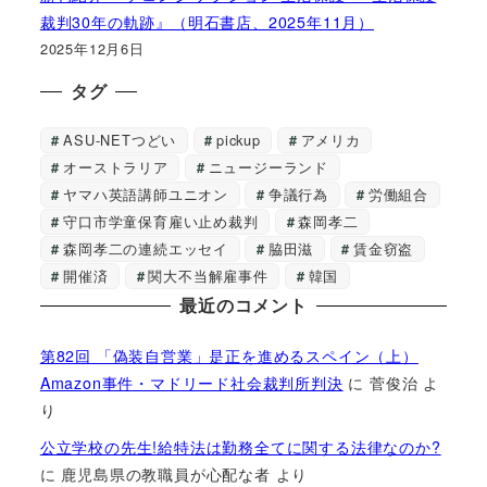
裁判30年の軌跡』（明石書店、2025年11月）
2025年12月6日
タグ
ASU-NETつどい
pickup
アメリカ
オーストラリア
ニュージーランド
ヤマハ英語講師ユニオン
争議行為
労働組合
守口市学童保育雇い止め裁判
森岡孝二
森岡孝二の連続エッセイ
脇田滋
賃金窃盗
開催済
関大不当解雇事件
韓国
最近のコメント
第82回 「偽装自営業」是正を進めるスペイン（上）
Amazon事件・マドリード社会裁判所判決
に
菅俊治
よ
り
公立学校の先生!給特法は勤務全てに関する法律なのか?
に
鹿児島県の教職員が心配な者
より