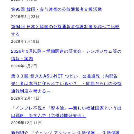
第95回 韓国・参与連帯の公益通報者支援活動
2026年3月23日
第94回 日本と韓国の公益通報者保護制度を調べて比較
する
2026年3月19日
2026年3月以降～労働関連の研究会・シンポジウム等の
情報・案内
2026年3月7日
第３３回 働き方ASU-NET つどい 公益通報（内部告
発）者は本当に守られているか？ ～問題だらけの公益
通報制度を考える～
2026年2月17日
「インフレ不況と『資本論』―新しい福祉国家という出
口戦略」を学んで（労働時間研究会）
2025年12月11日
新刊紹介 『チェンジ アクション 生活保護 － 生活保護