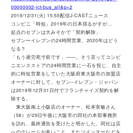
00000002-jct-bus_all&p=2
2019/12/31(火) 15:55配信J-CASTニュース
コンビニ「時短」2019年の日本揺るがすが…
起点のセブンは大みそかで「契約解除」
セブンーイレブンの24時間営業、2020年はどう
なる？
「もう過労死寸前です」――。そう言ってコンビ
ニエンスストアの24時間営業に一石を投じ、自主
的に時短営業をしていた大阪府東大阪市の加盟店
オーナーに対して、セブン−イレブン・ジャパン
は2019年12月31日付でフランチャイズ契約を解
除する。
東大阪南上小阪店のオーナー、松本実敏さん
（58）が29日午後に大阪市の同社の本部事務所
を訪れ、最終通告を受けたと明かした。同社は店
へのクレームが多いこと、またツイッターなどを