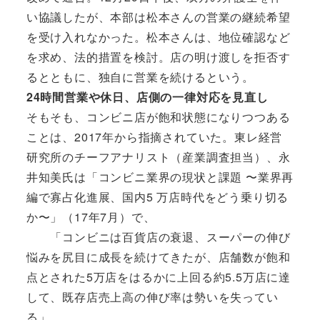
い協議したが、本部は松本さんの営業の継続希望
を受け入れなかった。松本さんは、地位確認など
を求め、法的措置を検討。店の明け渡しを拒否す
るとともに、独自に営業を続けるという。
24時間営業や休日、店側の一律対応を見直し
そもそも、コンビニ店が飽和状態になりつつある
ことは、2017年から指摘されていた。東レ経営
研究所のチーフアナリスト（産業調査担当）、永
井知美氏は「コンビニ業界の現状と課題 〜業界再
編で寡占化進展、国内5 万店時代をどう乗り切る
か〜」（17年7月）で、
「コンビニは百貨店の衰退、スーパーの伸び
悩みを尻目に成長を続けてきたが、店舗数が飽和
点とされた5万店をはるかに上回る約5.5万店に達
して、既存店売上高の伸び率は勢いを失ってい
る」