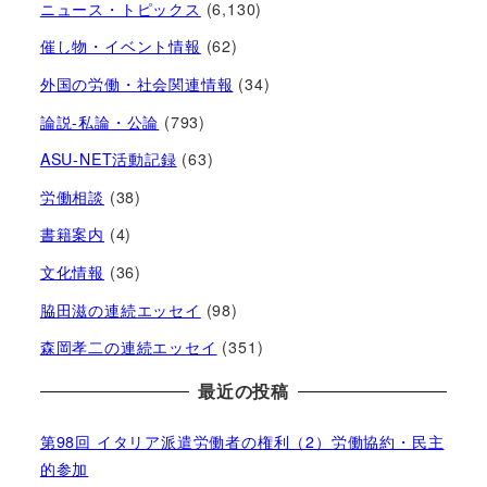
ニュース・トピックス
(6,130)
催し物・イベント情報
(62)
外国の労働・社会関連情報
(34)
論説-私論・公論
(793)
ASU-NET活動記録
(63)
労働相談
(38)
書籍案内
(4)
文化情報
(36)
脇田滋の連続エッセイ
(98)
森岡孝二の連続エッセイ
(351)
最近の投稿
第98回 イタリア派遣労働者の権利（2）労働協約・民主
的参加