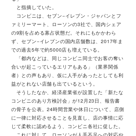
と指摘していた。
コンビニは、セブン−イレブン・ジャパンとフ
ァミリーマート、ローソンの3社で、国内シェア
の9割を占める寡占状態だ。それにもかかわら
ず、セブン−イレブンの国内店舗数は、2017年ま
での過去5年で約5000店も増えている。
「都内などは、同じコンビニ同士でお客の奪い
合いが起こっているエリアもある」（業界関係
者）との声もあり、仮に人手があったとしても利
益がとれない店舗も出ているという。
そうしたなか、経済産業省が設置した「新たな
コンビニのあり方検討会」が12月23日、報告書
の骨子を公表。24時間営業や休日について、店側
に一律に対応させることを見直し、店の事情に応
じて柔軟に認めるよう、コンビニ各社に促した。
これに対して、ローソンが人手不足への対応や