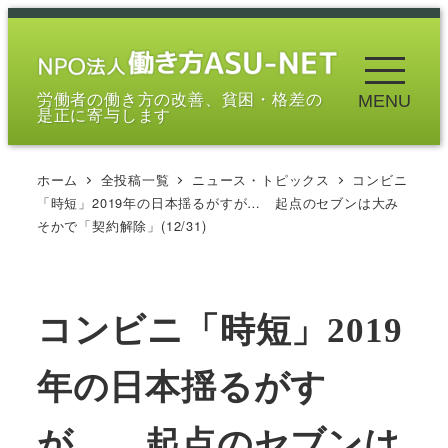
メ
イ
ン
労働者の働き方の改善、貧困・格差の
MENU
コ
是正に寄与します
ン
テ
ホーム
全投稿一覧
ニュース・トピックス
コンビニ
ン
「時短」2019年の日本揺るがすが… 起点のセブンは大み
ツ
そかで「契約解除」(12/31)
へ
移
動
コンビニ「時短」2019
年の日本揺るがす
が… 起点のセブンは