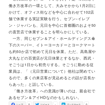
働き方改革の一環として、大みそかから1月2日に
かけて、オフィス街などを中心に合わせて102店
舗で休業する実証実験を行う。セブン−イレブ
ン・ジャパンも、元日を中心に首都圏のおよそ50
の直営店で休業することを明らかにしている。
一方、同じセブン＆アイ・ホールディングス傘
下のスーパー、イトーヨーカドーとヨークマート
も約50か店で初めて元日を休業。ただ、高島屋や
大丸などの百貨店が元日休業とするなか、西武・
そごうは1日から初売りする。そごうに勤める従
業員は、「（元日営業について）他社は閉めてい
るので、多くの来店客が見込めるとの話が店長か
らあった」と話している。
「働き方改革」への意識が薄いのは、親会社で
あるセブン＆アイHDなのかもしれない。
0
-
0
シェア
ツイート
ブックマーク