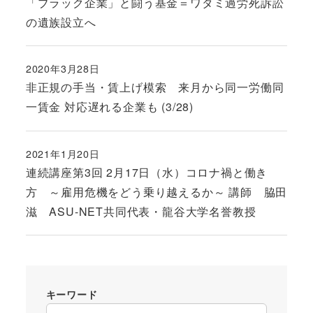
「ブラック企業」と闘う基金＝ワタミ過労死訴訟
の遺族設立へ
2020年3月28日
投稿日
非正規の手当・賃上げ模索 来月から同一労働同
一賃金 対応遅れる企業も (3/28)
2021年1月20日
投稿日
連続講座第3回 2月17日（水）コロナ禍と働き
方 ～雇用危機をどう乗り越えるか～ 講師 脇田
滋 ASU-NET共同代表・龍谷大学名誉教授
キーワード