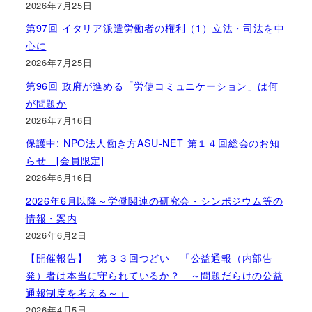
2026年7月25日
第97回 イタリア派遣労働者の権利（1）立法・司法を中
心に
2026年7月25日
第96回 政府が進める「労使コミュニケーション」は何
が問題か
2026年7月16日
保護中: NPO法人働き方ASU-NET 第１４回総会のお知
らせ [会員限定]
2026年6月16日
2026年6月以降～労働関連の研究会・シンポジウム等の
情報・案内
2026年6月2日
【開催報告】 第３３回つどい 「公益通報（内部告
発）者は本当に守られているか？ ～問題だらけの公益
通報制度を考える～」
2026年4月5日