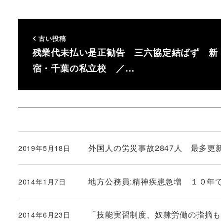
古い投稿
残業代未払い是正勧告 三六協定結ばず 新
宿・千葉の私立校 ／…
外国人の労災事故2847人 最多更新、
2019年5月18日
投稿日
地方公務員:精神疾患急増 １０年
2014年1月7日
投稿日
「技能実習制度、奴隷労働の指摘
2014年6月23日
投稿日