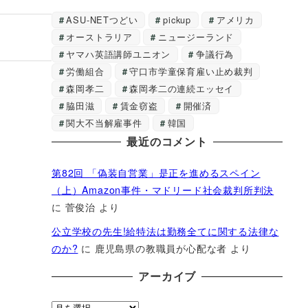
ASU-NETつどい
pickup
アメリカ
オーストラリア
ニュージーランド
ヤマハ英語講師ユニオン
争議行為
労働組合
守口市学童保育雇い止め裁判
森岡孝二
森岡孝二の連続エッセイ
脇田滋
賃金窃盗
開催済
関大不当解雇事件
韓国
最近のコメント
第82回 「偽装自営業」是正を進めるスペイン
（上）Amazon事件・マドリード社会裁判所判決
に
菅俊治
より
公立学校の先生!給特法は勤務全てに関する法律な
のか?
に
鹿児島県の教職員が心配な者
より
アーカイブ
ア