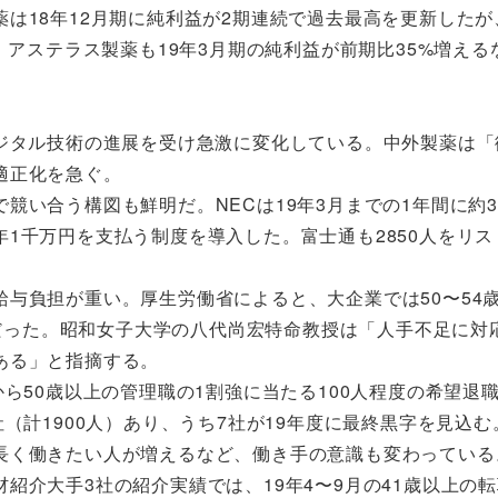
は18年12月期に純利益が2期連続で過去最高を更新したが、
。アステラス製薬も19年3月期の純利益が前期比35%増える
デジタル技術の進展を受け急激に変化している。中外製薬は「
適正化を急ぐ。
競い合う構図も鮮明だ。NECは19年3月までの1年間に約
1千万円を支払う制度を導入した。富士通も2850人をリス
与負担が重い。厚生労働省によると、大企業では50〜54
万円だった。昭和女子大学の八代尚宏特命教授は「人手不足に対
ある」と指摘する。
ら50歳以上の管理職の1割強に当たる100人程度の希望退
（計1900人）あり、うち7社が19年度に最終黒字を見込む
長く働きたい人が増えるなど、働き手の意識も変わっている
紹介大手3社の紹介実績では、19年4〜9月の41歳以上の