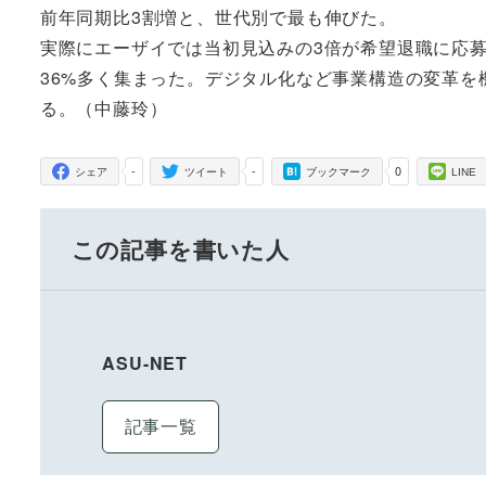
前年同期比3割増と、世代別で最も伸びた。
実際にエーザイでは当初見込みの3倍が希望退職に応
36%多く集まった。デジタル化など事業構造の変革
る。（中藤玲）
-
-
0
シェア
ツイート
ブックマーク
LINE
この記事を書いた人
ASU-NET
記事一覧