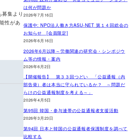
は何が問題か
も募集より
2026年7月16日
能性があ
保護中: NPO法人働き方ASU-NET 第１４回総会の
お知らせ [会員限定]
2026年6月16日
2026年6月以降～労働関連の研究会・シンポジウ
ム等の情報・案内
2026年6月2日
【開催報告】 第３３回つどい 「公益通報（内
部告発）者は本当に守られているか？ ～問題だ
らけの公益通報制度を考える～」
2026年4月5日
第95回 韓国・参与連帯の公益通報者支援活動
2026年3月23日
第94回 日本と韓国の公益通報者保護制度を調べて
比較する