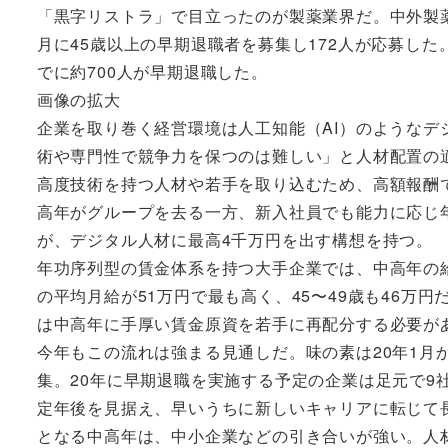
「黒字リストラ」で目立ったのが製薬業界だ。中外製薬
月に45歳以上の早期退職者を募集し172人が応募した
でに約700人が早期退職した。
画像の拡大
企業を取り巻く経営環境は人工知能（AI）のような
術や専門性で競争力を保つのは難しい」と人材配置の
高度技術を持つ人材や若手を取り込むため、高額報酬で
高年がグループを去る一方、新入社員でも能力に応じ年
が、デジタル人材に最高4千万円を出す構想を持つ。
年功序列型の賃金体系を持つ大手企業では、中高年の給
の平均月給が51万円で最も高く、45〜49歳も46
は中高年に手厚い賃金原資を若手に再配分する必要が
今年もこの流れは強まる見通しだ。味の素は20年1月か
集。20年に早期退職を実施する予定の企業は足元で9社
定年後を見据え、早いうちに新しいキャリアに転じて
となる中高年は、中小企業などの引き合いが強い。人材