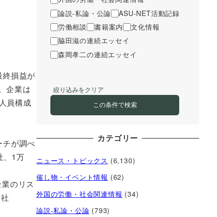
論説-私論・公論
ASU-NET活動記録
労働相談
書籍案内
文化情報
脇田滋の連続エッセイ
森岡孝二の連続エッセイ
最終損益が
。企業は
絞り込みをクリア
人員構成
この条件で検索
カテゴリー
ーチが調べ
社、1万
ニュース・トピックス
(6,130)
催し物・イベント情報
(62)
企業のリス
外国の労働・社会関連情報
(34)
5社
論説-私論・公論
(793)