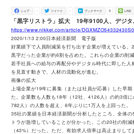
者
-
-
0
シェア
ツイート
ブックマーク
LINE
「黒字リストラ」拡大 19年9100人、デジ
https://www.nikkei.com/article/DGXMZO5433243
2020/1/13 2:00日本経済新聞 電子版
好業績下で人員削減策を打ち出す企業が増えている。2
黒字だった企業が約6割を占めた。これらの企業の削減
若手社員への給与の再配分やデジタル時代に即した人
を見直す動きで、人材の流動化が進む。
画像の拡大
上場企業が19年に募集（または社員が応募）した早期
た。企業数も人数も18年（12社、4126人）の約3倍
782人）の人数を超え、6年ぶりに1万人を上回った。
35社の業績を日本経済新聞が分析したところ、全体の
トラが急増していることが分かった。この20社の削減幅
（43%）だった。ただ、有効求人倍率は高止まりして