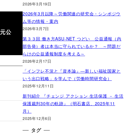
2026年3月19日
2026年3月以降～労働関連の研究会・シンポジウ
ム等の情報・案内
2026年3月7日
の元公
第３３回 働き方ASU-NET つどい 公益通報（内
部告発）者は本当に守られているか？ ～問題だ
らけの公益通報制度を考える～
2026年2月17日
「インフレ不況と『資本論』―新しい福祉国家と
いう出口戦略」を学んで（労働時間研究会）
2025年12月11日
新刊紹介 『チェンジ アクション 生活保護 － 生活
保護裁判30年の軌跡』（明石書店、2025年11
月）
2025年12月6日
タグ