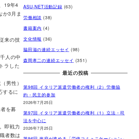
19年4
ASU-NET活動記録
(63)
なか3月ま
労働相談
(38)
書籍案内
(4)
文化情報
(36)
従来の技
脇田滋の連続エッセイ
(98)
3千人の中
森岡孝二の連続エッセイ
(351)
トラした
最近の投稿
歳（男性）
第98回 イタリア派遣労働者の権利（2）労働協
応するに
約・民主的参加
2026年7月25日
職者を募
第97回 イタリア派遣労働者の権利（1）立法・司
。
法を中心に
。即戦力
2026年7月25日
転職者数は
第96回 政府が進める「労使コミュニケーション」