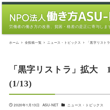
メ
イ
ン
コ
労働者の働き方の改善、貧困・格差の是正に寄与しま
ン
テ
ホーム
全投稿一覧
ニュース・トピックス
「黒字リストラ」
ン
ツ
へ
移
「黒字リストラ」拡大 1
動
(1/13)
カテゴリー
2020年1月13日
ASU-NET
ニュース・トピックス
投稿日
著