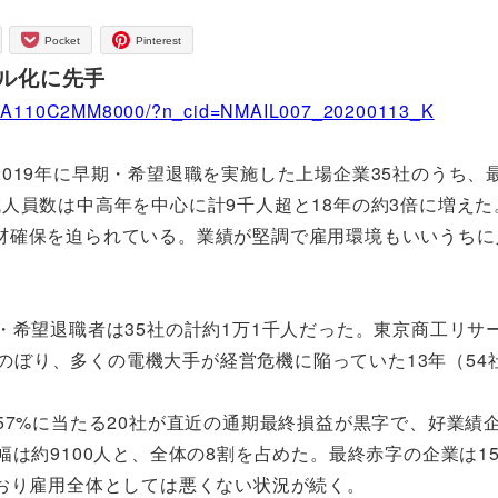
Pocket
Pinterest
タル化に先手
0S0A110C2MM8000/?n_cid=NMAIL007_20200113_K
019年に早期・希望退職を実施した上場企業35社のうち、
人員数は中高年を中心に計9千人超と18年の約3倍に増えた
材確保を迫られている。業績が堅調で雇用環境もいいうちに
・希望退職者は35社の計約1万1千人だった。東京商工リサ
にのぼり、多くの電機大手が経営危機に陥っていた13年（54
57%に当たる20社が直近の通期最終損益が黒字で、好業績
は約9100人と、全体の8割を占めた。最終赤字の企業は1
おり雇用全体としては悪くない状況が続く。