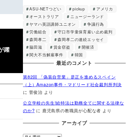
ASU-NETつどい
pickup
アメリカ
オーストラリア
ニュージーランド
ヤマハ英語講師ユニオン
争議行為
労働組合
守口市学童保育雇い止め裁判
森岡孝二
森岡孝二の連続エッセイ
脇田滋
賃金窃盗
開催済
が躍
関大不当解雇事件
韓国
最近のコメント
第82回 「偽装自営業」是正を進めるスペイン
（上）Amazon事件・マドリード社会裁判所判決
に
菅俊治
より
公立学校の先生!給特法は勤務全てに関する法律な
のか?
に
鹿児島県の教職員が心配な者
より
アーカイブ
ア