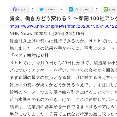
者
0
-
0
シェア
ツイート
ブックマーク
LINE
賃金、働き方どう変わる？ 〜春闘 100社ア
https://www3.nhk.or.jp/news/html/20200130/k1001
NHK News 2020年1月30日 22時15分
賃金引き上げの勢いは維持できるのか。ＮＨＫでは、こ
施しました。その結果を手がかりに、事実上スタート
「ベア」検討は６社
ＮＨＫでは、今月９日から23日にかけて、製造業や小
どについてアンケートを行い、すべての会社から回答
まず春闘の最大の焦点となる賃上げに対する考え方か
賃上げの勢いが続くかどうか見るうえで、まず注目し
給料のベース、つまり基本給を引き上げることです。
給与水準そのものの引き上げで、これに連動してボー
結果は、従業員の基本給を一律で引き上げるベアは６
半分になりました。子育て世代など特定の層に限った