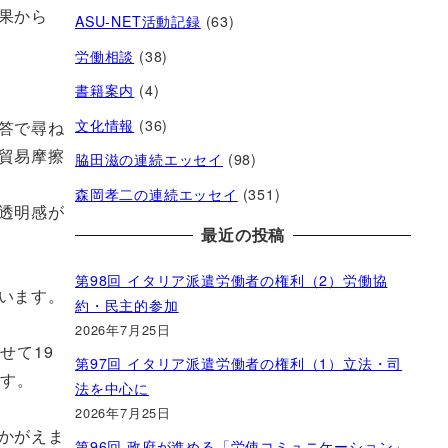
果から
ASU-NET活動記録
(63)
労働相談
(38)
書籍案内
(4)
文化情報
(36)
答で尋ね
貿易摩擦
脇田滋の連続エッセイ
(98)
森岡孝二の連続エッセイ
(351)
透明感が
最近の投稿
第98回 イタリア派遣労働者の権利（2）労働協
います。
約・民主的参加
2026年7月25日
せて19
第97回 イタリア派遣労働者の権利（1）立法・司
ます。
法を中心に
2026年7月25日
かがえま
第96回 政府が進める「労使コミュニケーション」