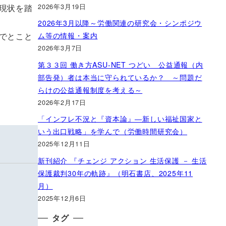
2026年3月19日
現状を踏
2026年3月以降～労働関連の研究会・シンポジウ
ム等の情報・案内
でとこと
2026年3月7日
第３３回 働き方ASU-NET つどい 公益通報（内
部告発）者は本当に守られているか？ ～問題だ
らけの公益通報制度を考える～
2026年2月17日
「インフレ不況と『資本論』―新しい福祉国家と
いう出口戦略」を学んで（労働時間研究会）
2025年12月11日
新刊紹介 『チェンジ アクション 生活保護 － 生活
保護裁判30年の軌跡』（明石書店、2025年11
月）
2025年12月6日
タグ