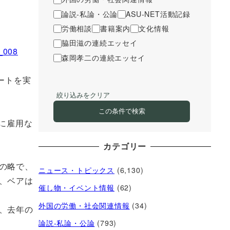
論説-私論・公論
ASU-NET活動記録
労働相談
書籍案内
文化情報
脇田滋の連続エッセイ
s_008
森岡孝二の連続エッセイ
ートを実
絞り込みをクリア
この条件で検索
に雇用な
カテゴリー
の略で、
ニュース・トピックス
(6,130)
、ベアは
催し物・イベント情報
(62)
外国の労働・社会関連情報
(34)
、去年の
論説-私論・公論
(793)