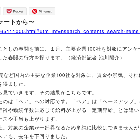
Pocket
Pinterest
ンケートから〜
2265111000.html?utm_int=nsearch_contents_search-item
としの春闘を前に、１月、主要企業100社を対象にアンケ
した春闘の行方を探ります。（経済部記者 池川陽介）
売など国内の主要な企業100社を対象に、賃金や景気、それ
を得ました。
ら見ていきます。その結果がこちらです。
たのは「ベア」への対応です。「ベア」は「ベースアップ」
年齢や勤続年数に応じて給料が上がる「定期昇給」とは違い
ナスや手当も上がります。
社。対象の企業が一部異なるため単純に比較はできませんが
ベアも、去年を下回りました。