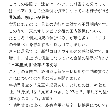
ことしの春闘で、連合は「ベア」に相当する分として
は、ベアに対して企業側は慎重になっている様子がう
景況感、横ばいが最多
背景にあるのは、景気の先行きに対する不透明感です
このうち、東京オリンピック後の国内景気について、
たところ「個人消費の伸び悩み」が最も多く、「オリ
の長期化」を懸念する回答も目立ちました。
さらに足元では、新型コロナウイルスの感染拡大で、
増す中、賃上げに慎重になっている企業の姿勢がうか
“日本型雇用”企業の考えは
ことしの春闘で、経団連は新卒一括採用や年功型賃金
これについての企業の考えを聞きました。
年功型賃金を「見直す必要あり」としたのは、45社だ
社。終身雇用を「見直すべき」は27社で、年功序列
拙速な見直しには慎重？
年功型賃金に比べ、終身雇用と新卒一括採用について