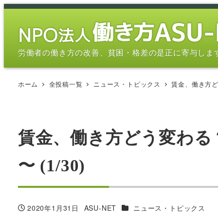
メ
イ
ン
コ
労働者の働き方の改善、貧困・格差の是正に寄与しま
ン
テ
ホーム
全投稿一覧
ニュース・トピックス
賃金、働き方どう
ン
ツ
へ
移
賃金、働き方どう変わる？
動
〜 (1/30)
カテゴリー
2020年1月31日
ASU-NET
ニュース・トピックス
投稿日
著