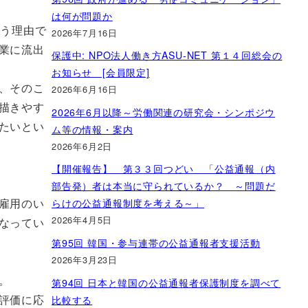
は何が問題か
いう理由で
2026年7月16日
業に流出
保護中: NPO法人働き方ASU-NET 第１４回総会の
お知らせ [会員限定]
、そのこ
2026年6月16日
描きやす
2026年6月以降～労働関連の研究会・シンポジウ
たいとい
ム等の情報・案内
2026年6月2日
【開催報告】 第３３回つどい 「公益通報（内
部告発）者は本当に守られているか？ ～問題だ
雇用のい
らけの公益通報制度を考える～」
2026年4月5日
なってい
第95回 韓国・参与連帯の公益通報者支援活動
2026年3月23日
。
第94回 日本と韓国の公益通報者保護制度を調べて
評価に応
比較する