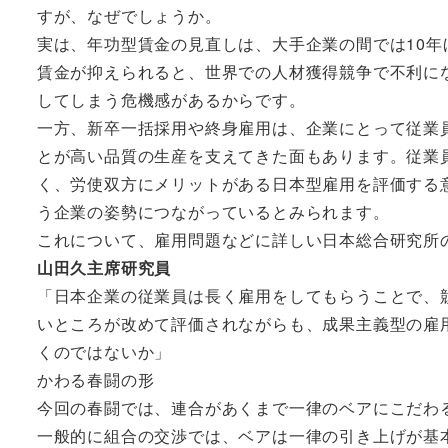
すが、なぜでしょうか。
実は、年功型賃金の見直しは、大手企業の間では10
賃金が抑えられると、世界での人材獲得競争で不利に
してしまう危機感があるからです。
一方、新卒一括採用や終身雇用は、企業にとって従業
とが高い品質の生産を支えてきた面もあります。従業
く、労使双方にメリットがある日本型雇用を評価する
う企業の姿勢につながっているとみられます。
これについて、雇用問題などに詳しい日本総合研究所
山田久主席研究員
「日本企業の従業員は長く雇用をしてもらうことで、
いところが改めて評価されながらも、成果主義型の雇
くのではないか」
かわる春闘の形
今回の春闘では、連合があくまで一律のベアにこだわ
一般的に組合の交渉では、ベアは一律の引き上げが基