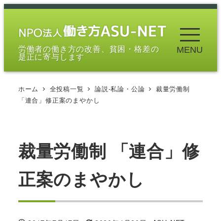
メ
イ
ン
労働者の働き方の改善、貧困・格差の
MENU
コ
是正に寄与します
ン
テ
ホーム
全投稿一覧
論説-私論・公論
裁量労働制
ン
「連合」修正案のまやかし
ツ
へ
移
裁量労働制 「連合」修
動
正案のまやかし