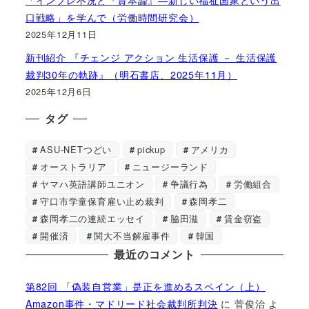
「インフレ不況と『資本論』―新しい福祉国家という出
口戦略」を学んで（労働時間研究会）
2025年12月11日
新刊紹介 『チェンジ アクション 生活保護 － 生活保護
裁判30年の軌跡』（明石書店、2025年11月）
2025年12月6日
タグ
ASU-NETつどい
pickup
アメリカ
オーストラリア
ニュージーランド
ヤマハ英語講師ユニオン
争議行為
労働組合
守口市学童保育雇い止め裁判
森岡孝二
森岡孝二の連続エッセイ
脇田滋
賃金窃盗
開催済
関大不当解雇事件
韓国
最近のコメント
第82回 「偽装自営業」是正を進めるスペイン（上）
Amazon事件・マドリード社会裁判所判決
に
菅俊治
よ