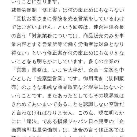
いうことになります。
裁量労働制「修正案」は何の歯止めにもならない
「直接お客さまに保険を売る営業をしているわけ
ではございません」という回答は、連合神津会長
の言う「対象業務については、商品販売のみを事
業内容とする営業所等で働く労働者は対象となり
得ない」という修正案が何の歯止めにもなりえな
いことをも明らかにしています。多くの企業の
「営業」業務は、いまや大半が、企画・立案を中
心とした「提案型営業」です。御用聞き（訪問販
売）のような単純な商品販売など現実にはないと
いうことです。またあったとしてもその境界線は
きわめてあいまいであることを認識しない空論だ
と言わなければなりません。この点、現在明らか
にに「違法」である損保ジャパン日本興亜の「企
画業務型裁量労働制」は、連合の言う修正案では