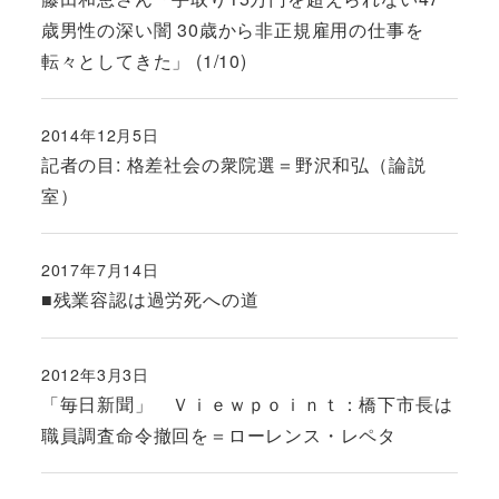
歳男性の深い闇 30歳から非正規雇用の仕事を
転々としてきた」 (1/10)
2014年12月5日
投稿日
記者の目: 格差社会の衆院選＝野沢和弘（論説
室）
2017年7月14日
投稿日
■残業容認は過労死への道
2012年3月3日
投稿日
「毎日新聞」 Ｖｉｅｗｐｏｉｎｔ：橋下市長は
職員調査命令撤回を＝ローレンス・レペタ