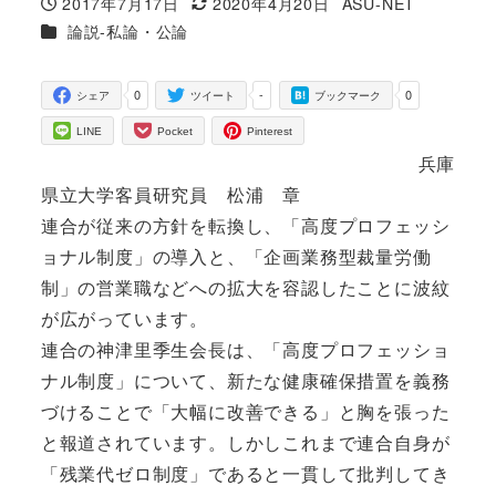
2017年7月17日
2020年4月20日
ASU-NET
投稿日
更新日
著
カテゴリー
論説-私論・公論
者
0
-
0
シェア
ツイート
ブックマーク
LINE
Pocket
Pinterest
兵庫
県立大学客員研究員 松浦 章
連合が従来の方針を転換し、「高度プロフェッシ
ョナル制度」の導入と、「企画業務型裁量労働
制」の営業職などへの拡大を容認したことに波紋
が広がっています。
連合の神津里季生会長は、「高度プロフェッショ
ナル制度」について、新たな健康確保措置を義務
づけることで「大幅に改善できる」と胸を張った
と報道されています。しかしこれまで連合自身が
「残業代ゼロ制度」であると一貫して批判してき