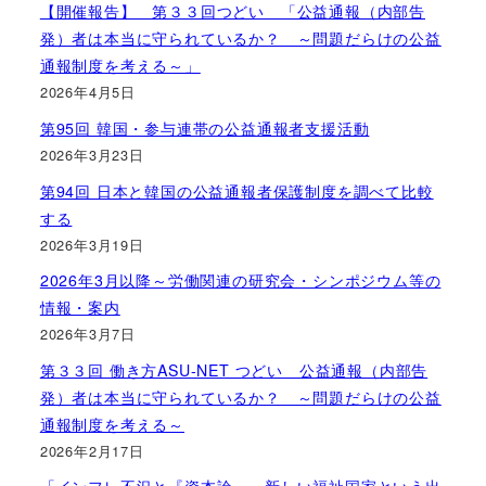
【開催報告】 第３３回つどい 「公益通報（内部告
発）者は本当に守られているか？ ～問題だらけの公益
通報制度を考える～」
2026年4月5日
第95回 韓国・参与連帯の公益通報者支援活動
2026年3月23日
第94回 日本と韓国の公益通報者保護制度を調べて比較
する
2026年3月19日
2026年3月以降～労働関連の研究会・シンポジウム等の
情報・案内
2026年3月7日
第３３回 働き方ASU-NET つどい 公益通報（内部告
発）者は本当に守られているか？ ～問題だらけの公益
通報制度を考える～
2026年2月17日