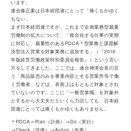
います。
連合修正案は日本経団連にとって「痛くもかゆく
もない」
まず日本経団連ですが、これまで企画業務型裁量
労働制の拡大について、「複合化する仕事の実態
に対応し、裁量性のあるPDCA＊型業務と課題解
決型法人営業を対象業務に追加する」（『2016
年版経営労働政策特別委員会報告』）という言い
方をしてきました。ここでは、連合神津会長の言
う「商品販売のみを事業内容とする営業所等で働
く労働者」などは、表面上はもともと対象とされ
ていないのです。ここに「一般営業職」を対象外
とするから大丈夫だといくら力説しても、日本経
団連にとっては痛くもかゆくもありません。
＊PDCA＝Plan（計画）→Do（実行）
→Check（評価）→Action（改善）