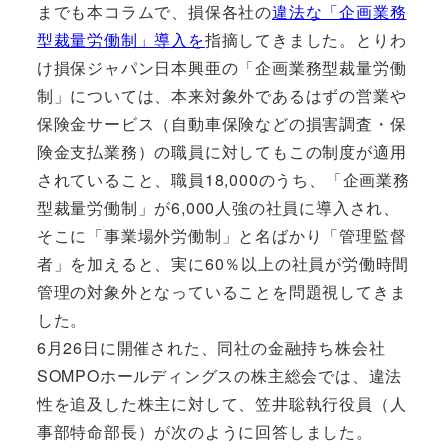
までも本コラムで、損保各社の
違法な「企画業務
型裁量労働制」導入を
指摘してきました。とりわ
け損保ジャパン日本興亜の「企画業務型裁量労働
制」については、本来対象外であるはずの営業や
保険金サービス（自動車保険などの損害調査・保
険金支払業務）の職員に対してもこの制度が適用
されていること、職員18,000のうち、「企画業務
型裁量労働制」が6,000人強の社員に導入され、
そこに「事業場外労働制」と名ばかり「管理監督
者」を加えると、実に60％以上の社員が労働時間
管理の対象外となっていることを問題視してきま
した。
6月26日に開催された、同社の金融持ち株会社
SOMPOホールディングスの株主総会では、違法
性を追及した株主に対して、笠井聡執行役員（人
事部特命部長）が次のように回答しました。