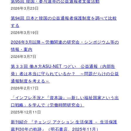
第95回 韓国・参与連帯の公益通報者支援活動
2026年3月23日
第94回 日本と韓国の公益通報者保護制度を調べて比較
する
2026年3月19日
2026年3月以降～労働関連の研究会・シンポジウム等の
情報・案内
2026年3月7日
第３３回 働き方ASU-NET つどい 公益通報（内部告
発）者は本当に守られているか？ ～問題だらけの公益
通報制度を考える～
2026年2月17日
「インフレ不況と『資本論』―新しい福祉国家という出
口戦略」を学んで（労働時間研究会）
2025年12月11日
新刊紹介 『チェンジ アクション 生活保護 － 生活保護
裁判30年の軌跡』（明石書店、2025年11月）