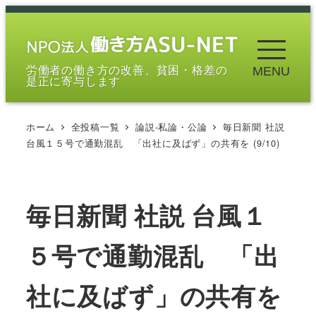
メ
イ
ン
労働者の働き方の改善、貧困・格差の
MENU
コ
是正に寄与します
ン
テ
ホーム
全投稿一覧
論説-私論・公論
毎日新聞 社説
ン
台風１５号で通勤混乱 「出社に及ばず」の共有を (9/10)
ツ
へ
移
毎日新聞 社説 台風１
動
５号で通勤混乱 「出
社に及ばず」の共有を