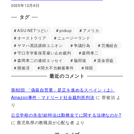
2025年12月6日
タグ
ASU-NETつどい
pickup
アメリカ
オーストラリア
ニュージーランド
ヤマハ英語講師ユニオン
争議行為
労働組合
守口市学童保育雇い止め裁判
森岡孝二
森岡孝二の連続エッセイ
脇田滋
賃金窃盗
開催済
関大不当解雇事件
韓国
最近のコメント
第82回 「偽装自営業」是正を進めるスペイン（上）
Amazon事件・マドリード社会裁判所判決
に
菅俊治
よ
り
公立学校の先生!給特法は勤務全てに関する法律なのか?
に
鹿児島県の教職員が心配な者
より