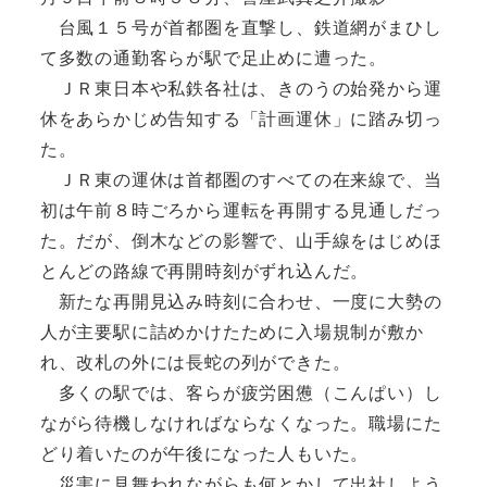
台風１５号が首都圏を直撃し、鉄道網がまひし
て多数の通勤客らが駅で足止めに遭った。
ＪＲ東日本や私鉄各社は、きのうの始発から運
休をあらかじめ告知する「計画運休」に踏み切っ
た。
ＪＲ東の運休は首都圏のすべての在来線で、当
初は午前８時ごろから運転を再開する見通しだっ
た。だが、倒木などの影響で、山手線をはじめほ
とんどの路線で再開時刻がずれ込んだ。
新たな再開見込み時刻に合わせ、一度に大勢の
人が主要駅に詰めかけたために入場規制が敷か
れ、改札の外には長蛇の列ができた。
多くの駅では、客らが疲労困憊（こんぱい）し
ながら待機しなければならなくなった。職場にた
どり着いたのが午後になった人もいた。
災害に見舞われながらも何とかして出社しよう