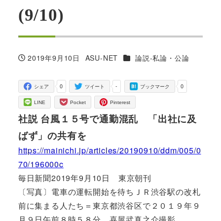
(9/10)
カテゴリー
2019年9月10日
ASU-NET
論説-私論・公論
投稿日
著
者
0
-
0
シェア
ツイート
ブックマーク
LINE
Pocket
Pinterest
社説 台風１５号で通勤混乱 「出社に及
ばず」の共有を
https://mainichi.jp/articles/20190910/ddm/005/0
70/196000c
毎日新聞2019年9月10日 東京朝刊
〔写真〕電車の運転開始を待ちＪＲ渋谷駅の改札
前に集まる人たち＝東京都渋谷区で２０１９年９
月９日午前８時５８分、喜屋武真之介撮影