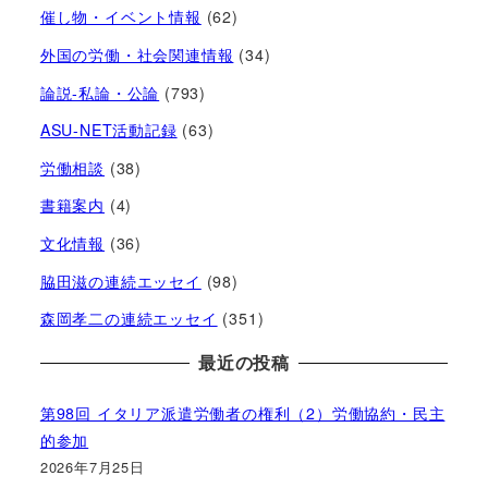
催し物・イベント情報
(62)
外国の労働・社会関連情報
(34)
論説-私論・公論
(793)
ASU-NET活動記録
(63)
労働相談
(38)
書籍案内
(4)
文化情報
(36)
脇田滋の連続エッセイ
(98)
森岡孝二の連続エッセイ
(351)
最近の投稿
第98回 イタリア派遣労働者の権利（2）労働協約・民主
的参加
2026年7月25日