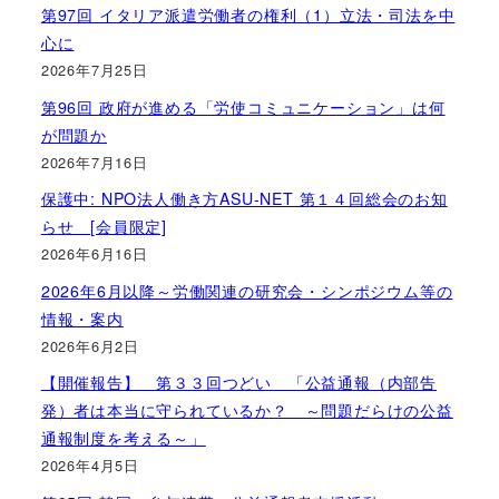
第97回 イタリア派遣労働者の権利（1）立法・司法を中
心に
2026年7月25日
第96回 政府が進める「労使コミュニケーション」は何
が問題か
2026年7月16日
保護中: NPO法人働き方ASU-NET 第１４回総会のお知
らせ [会員限定]
2026年6月16日
2026年6月以降～労働関連の研究会・シンポジウム等の
情報・案内
2026年6月2日
【開催報告】 第３３回つどい 「公益通報（内部告
発）者は本当に守られているか？ ～問題だらけの公益
通報制度を考える～」
2026年4月5日