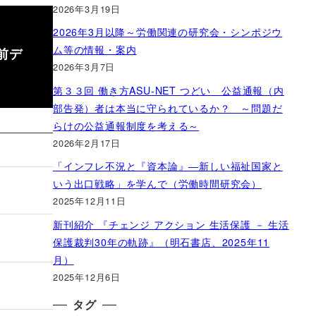
2026年3月19日
2026年3月以降～労働関連の研究会・シンポジウ
ム等の情報・案内
前デ
2026年3月7日
第３３回 働き方ASU-NET つどい 公益通報（内
部告発）者は本当に守られているか？ ～問題だ
らけの公益通報制度を考える～
2026年2月17日
「インフレ不況と『資本論』―新しい福祉国家と
いう出口戦略」を学んで（労働時間研究会）
2025年12月11日
新刊紹介 『チェンジ アクション 生活保護 － 生活
保護裁判30年の軌跡』（明石書店、2025年11
月）
2025年12月6日
タグ