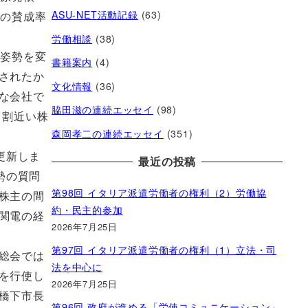
ASU-NET活動記録
(63)
案の賛成率
労働相談
(38)
の姿勢を変
書籍案内
(4)
されたか
文化情報
(36)
な会社で
脇田滋の連続エッセイ
(98)
１割近い株
森岡孝二の連続エッセイ
(351)
更新しま
最近の投稿
勢の質問
第98回 イタリア派遣労働者の権利（2）労働協
株主の間
約・民主的参加
関電の経
2026年7月25日
第97回 イタリア派遣労働者の権利（1）立法・司
総会では
法を中心に
を行使し
2026年7月25日
橋下市長
第96回 政府が進める「労使コミュニケーション」