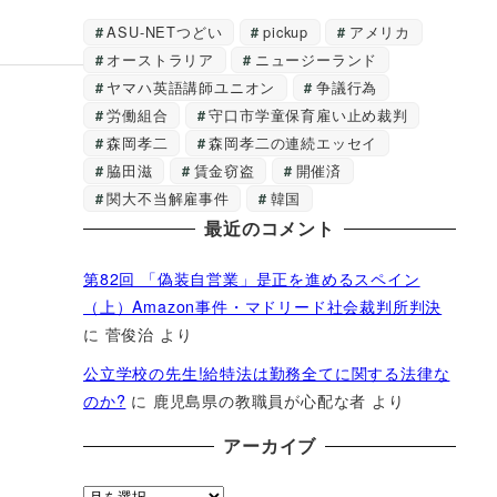
ASU-NETつどい
pickup
アメリカ
オーストラリア
ニュージーランド
ヤマハ英語講師ユニオン
争議行為
労働組合
守口市学童保育雇い止め裁判
森岡孝二
森岡孝二の連続エッセイ
脇田滋
賃金窃盗
開催済
関大不当解雇事件
韓国
最近のコメント
第82回 「偽装自営業」是正を進めるスペイン
（上）Amazon事件・マドリード社会裁判所判決
に
菅俊治
より
公立学校の先生!給特法は勤務全てに関する法律な
のか?
に
鹿児島県の教職員が心配な者
より
アーカイブ
ア