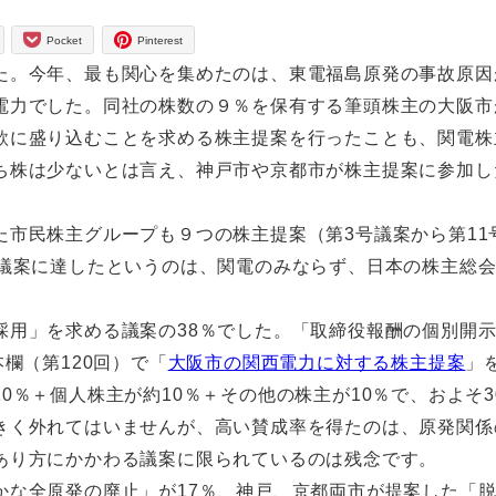
Pocket
Pinterest
た。今年、最も関心を集めたのは、東電福島原発の事故原因
電力でした。同社の株数の９％を保有する筆頭株主の大阪市
款に盛り込むことを求める株主提案を行ったことも、関電株
ち株は少ないとは言え、神戸市や京都市が株主提案に参加し
市民株主グループも９つの株主提案（第3号議案から第11
8議案に達したというのは、関電のみならず、日本の株主総
採用」を求める議案の38％でした。「取締役報酬の個別開
欄（第120回）で「
大阪市の関西電力に対する株主提案
」
0％＋個人株主が約10％＋その他の株主が10％で、およそ3
きく外れてはいませんが、高い賛成率を得たのは、原発関係
あり方にかかわる議案に限られているのは残念です。
かな全原発の廃止」が17％、神戸、京都両市が提案した「