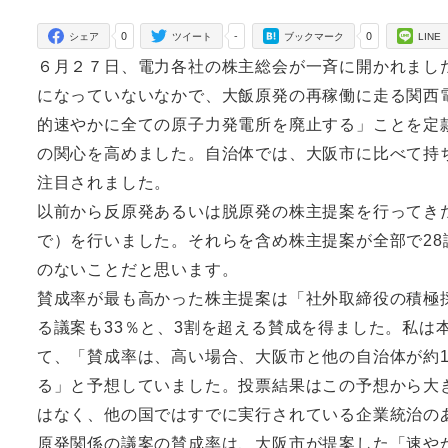
者
0
-
0
シェア
ツイート
ブックマーク
LINE
６月２７日、電力各社の株主総会が一斉に開かれまし
になっていないなかで、大飯原発の再稼働に走る関西
的速やかに全ての原子力発電所を廃止する」ことを定
の関心を高めました。自治体では、大阪市に比べて持
注目されました。
以前から反原発あるいは脱原発の株主提案を行ってきた
で）を行いました。それらを含め株主提案が全部で2
のないことだと思います。
賛成率が最も高かった株主提案は「社外取締役の積極
る議案も33％と、3割を超える賛成を得ました。私は本
て、「賛成率は、高い場合、大阪市と他の自治体が約1
る」と予想していました。投票結果はこの予想から大
はなく、他の国ではすでに実行されている企業統治の
原発関係の議案の賛成率は、大阪市が提案した「速や