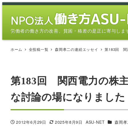
メ
イ
ン
コ
労働者の働き方の改善、貧困・格差の是正に寄与しま
ン
テ
ホーム
全投稿一覧
森岡孝二の連続エッセイ
第183回 
ン
ツ
へ
移
第183回 関西電力の株
動
な討論の場になりました
カテゴリ
2012年6月29日
2025年8月9日
ASU-NET
森岡孝
投稿日
更新日
著