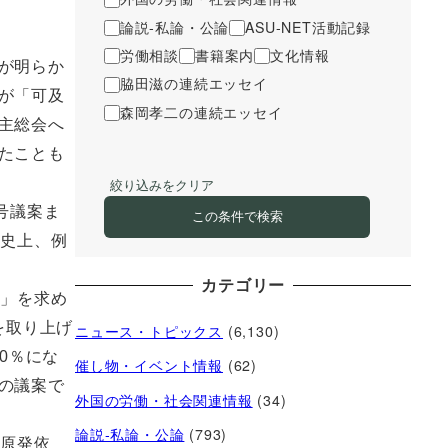
論説-私論・公論
ASU-NET活動記録
労働相談
書籍案内
文化情報
が明らか
脇田滋の連続エッセイ
が「可及
森岡孝二の連続エッセイ
主総会へ
たことも
絞り込みをクリア
号議案ま
この条件で検索
会史上、例
カテゴリー
示」を求め
を取り上げ
ニュース・トピックス
(6,130)
0％にな
催し物・イベント情報
(62)
の議案で
外国の労働・社会関連情報
(34)
論説-私論・公論
(793)
脱原発依