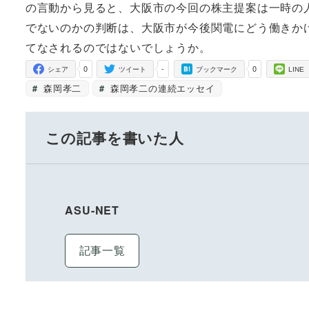
の言動から見ると、大阪市の今回の株主提案は一時の
でないのかの判断は、大阪市が今後関電にどう働きか
てなされるのではないでしょうか。
0
-
0
シェア
ツイート
ブックマーク
LINE
森岡孝二
森岡孝二の連続エッセイ
この記事を書いた人
ASU-NET
記事一覧