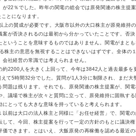
）が22％でした。昨年の関電の総会では原発関連の株主提
たことになります。
2以上の賛成が必要です。大阪市以外の大口株主が原発維持
議案が否決されるのは最初から分かっていたことです。否決
たということを意味するものではありません。関電がまとも
れる株主の意思を無視することはできないはずです。全体の
、会社経営の常識では考えられません。
約2200人を大きく上回って、今年は3842人と過去最多を
超えて5時間32分でした。質問が1人3分に制限され、まだ大
う問題は残ります。それでも、原発関連の株主提案が、関電
や、議場で株主が次々と質問に立って、原発維持に固執する
動にとっても大きな意味を持っていると考えられます。
１以前は大口の法人株主と同様に「お任せ経営」で、関電の
転して、今回、株主提案を行って一定の方針のもとに議決権
評価できます。とはいえ、大飯原発の再稼働を認める最近の