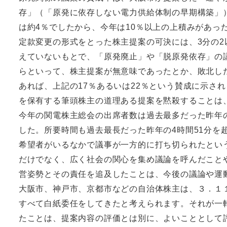
存」（「原発に依存しない電力供給体制の早期構築」
は約4％でしたから、今年は10％以上の上積みがあっ
定款変更の形式をとった株主提案の可決には、3分の
えていないもとで、「原発廃止」や「脱原発依存」の
らといって、株主提案が無意味であったとか、敗北し
あれば、上記の17％あるいは22％という賛成に示さ
を保有する筆頭株主の道理ある提案を黙殺することは
今年の関電株主総会の出席者数は過去最多だった昨年の
した。所要時間も過去最長だった昨年の4時間51分を
希望者がいるなかで議事が一方的に打ち切られたとい
だけでなく、広く社会の関心を集め議論を呼んだこと
営姿勢とその責任を追及したことは、今後の議論や運
大阪市、神戸市、京都市などの自治体株主は、３．１
すべて白紙委任をしてきたと考えられます。それが一
たことは、提案内容の評価とは別に、よいこととして