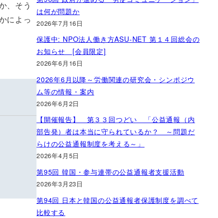
か、そう
は何が問題か
かによっ
2026年7月16日
保護中: NPO法人働き方ASU-NET 第１４回総会の
お知らせ [会員限定]
2026年6月16日
2026年6月以降～労働関連の研究会・シンポジウ
ム等の情報・案内
2026年6月2日
【開催報告】 第３３回つどい 「公益通報（内
部告発）者は本当に守られているか？ ～問題だ
らけの公益通報制度を考える～」
2026年4月5日
第95回 韓国・参与連帯の公益通報者支援活動
2026年3月23日
第94回 日本と韓国の公益通報者保護制度を調べて
比較する