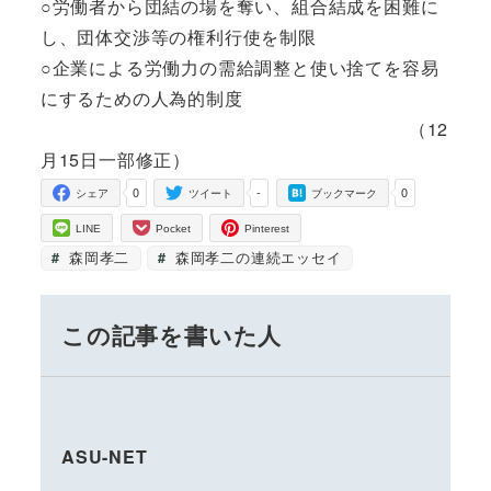
○労働者から団結の場を奪い、組合結成を困難に
し、団体交渉等の権利行使を制限
○企業による労働力の需給調整と使い捨てを容易
にするための人為的制度
（12
月15日一部修正）
0
-
0
シェア
ツイート
ブックマーク
LINE
Pocket
Pinterest
森岡孝二
森岡孝二の連続エッセイ
この記事を書いた人
ASU-NET