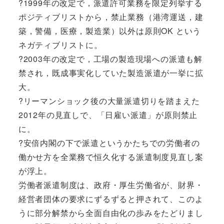
?1999年の改定で，派遣許可業務を限定列挙する
ポジティブリストから，禁止業務（港湾運送，建
築，警備，医療，製造業）以外は原則OK という
ネガティブリストに。
?2003年の改定で，工場の製造現場への派遣も解
禁され，既成事実化していた製造派遣が一挙に拡
大。
?リーマンショック後の大量派遣切りを踏まえた
2012年の見直しで、「日雇い派遣」が原則禁止
に。
?安倍内閣の下で派遣というかたちでの労働者の
働かせ方を全業務で恒久化する派遣制度見直し案
が浮上。
労働者派遣制度は、政府・厚生労働省が、財界・
経営者団体の要求にずるずると押されて、このよ
うに部分解禁から全面自由化の歩みをたどりまし