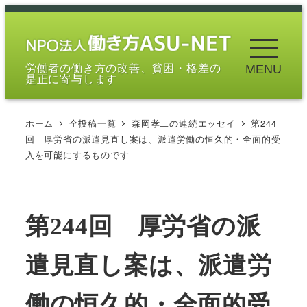
メ
イ
ン
労働者の働き方の改善、貧困・格差の
MENU
コ
是正に寄与します
ン
テ
ホーム
全投稿一覧
森岡孝二の連続エッセイ
第244
ン
回 厚労省の派遣見直し案は、派遣労働の恒久的・全面的受
ツ
入を可能にするものです
へ
移
動
第244回 厚労省の派
遣見直し案は、派遣労
働の恒久的・全面的受