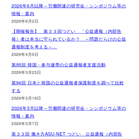
2026年6月以降～労働関連の研究会・シンポジウム等の
情報・案内
2026年6月2日
【開催報告】 第３３回つどい 「公益通報（内部告
発）者は本当に守られているか？ ～問題だらけの公益
通報制度を考える～」
2026年4月5日
第95回 韓国・参与連帯の公益通報者支援活動
2026年3月23日
第94回 日本と韓国の公益通報者保護制度を調べて比較
する
2026年3月19日
2026年3月以降～労働関連の研究会・シンポジウム等の
情報・案内
2026年3月7日
第３３回 働き方ASU-NET つどい 公益通報（内部告