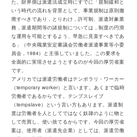
た。財界側は派遣法成立時にすでに「規制緩和と
いう時代の流れを背景として、事業規制は原則撤
廃すべきであり，とりわけ，許可制、派遣対象業
務，派遣期間等の諸規制については，制度の円滑
な運用を可能とするよう、早急に見直すべきであ
る」（中央職業安定審議会労働者派遣事業等小委
員会，1984）と主張していました。この要求を
全面的に実現させようとするのが今回の厚労省案
です。
アメリカでは派遣労働者はテンポラリ・ワーカー
（temporary worker）と言います。あくまで臨時
労働者であるからです。テンプスレイブ
（tempslave）という言い方もあります。派遣制
度は労働者を人としてではなく奴隷のように物と
して売買し、使い捨てるからです。今回の厚労省
案は、使用者（派遣先企業）としては、派遣労働