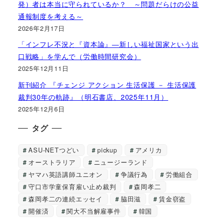
発）者は本当に守られているか？ ～問題だらけの公益
通報制度を考える～
2026年2月17日
「インフレ不況と『資本論』―新しい福祉国家という出
口戦略」を学んで（労働時間研究会）
2025年12月11日
新刊紹介 『チェンジ アクション 生活保護 － 生活保護
裁判30年の軌跡』（明石書店、2025年11月）
2025年12月6日
タグ
ASU-NETつどい
pickup
アメリカ
オーストラリア
ニュージーランド
ヤマハ英語講師ユニオン
争議行為
労働組合
守口市学童保育雇い止め裁判
森岡孝二
森岡孝二の連続エッセイ
脇田滋
賃金窃盗
開催済
関大不当解雇事件
韓国