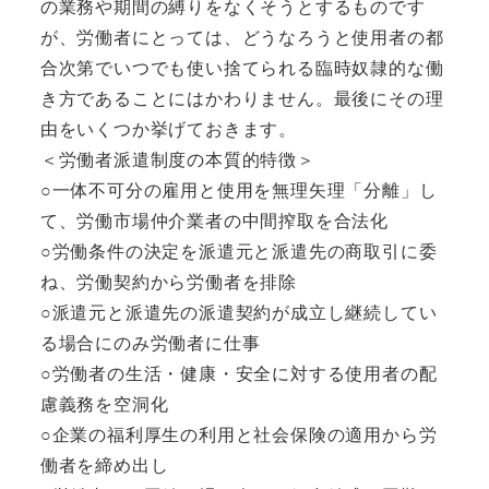
の業務や期間の縛りをなくそうとするものです
が、労働者にとっては、どうなろうと使用者の都
合次第でいつでも使い捨てられる臨時奴隷的な働
き方であることにはかわりません。最後にその理
由をいくつか挙げておきます。
＜労働者派遣制度の本質的特徴＞
○一体不可分の雇用と使用を無理矢理「分離」し
て、労働市場仲介業者の中間搾取を合法化
○労働条件の決定を派遣元と派遣先の商取引に委
ね、労働契約から労働者を排除
○派遣元と派遣先の派遣契約が成立し継続してい
る場合にのみ労働者に仕事
○労働者の生活・健康・安全に対する使用者の配
慮義務を空洞化
○企業の福利厚生の利用と社会保険の適用から労
働者を締め出し