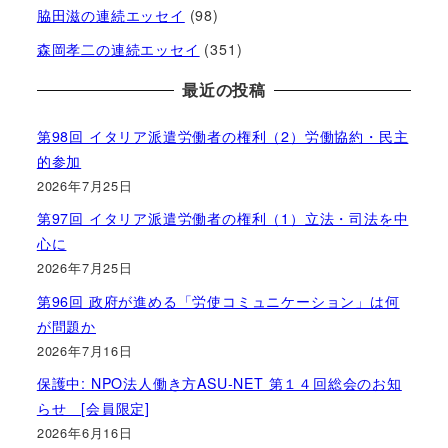
脇田滋の連続エッセイ
(98)
森岡孝二の連続エッセイ
(351)
最近の投稿
第98回 イタリア派遣労働者の権利（2）労働協約・民主
的参加
2026年7月25日
第97回 イタリア派遣労働者の権利（1）立法・司法を中
心に
2026年7月25日
第96回 政府が進める「労使コミュニケーション」は何
が問題か
2026年7月16日
保護中: NPO法人働き方ASU-NET 第１４回総会のお知
らせ [会員限定]
2026年6月16日