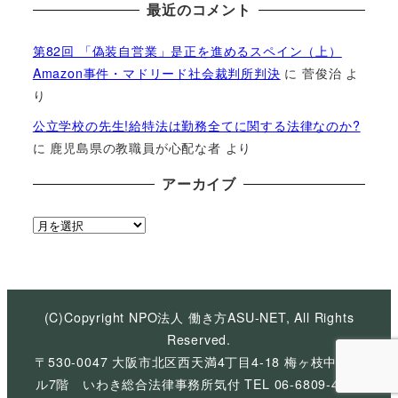
最近のコメント
第82回 「偽装自営業」是正を進めるスペイン（上）
Amazon事件・マドリード社会裁判所判決
に
菅俊治
よ
り
公立学校の先生!給特法は勤務全てに関する法律なのか?
に
鹿児島県の教職員が心配な者
より
アーカイブ
ア
ー
カ
イ
ブ
(C)Copyright NPO法人 働き方ASU-NET, All Rights
Reserved.
〒530-0047 大阪市北区西天満4丁目4-18 梅ヶ枝中央ビ
ル7階 いわき総合法律事務所気付 TEL 06-6809-4926