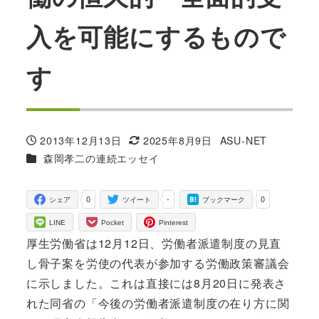
入を可能にするもので
す
2013年12月13日
2025年8月9日
ASU-NET
投稿日
更新日
著
カテゴリー
森岡孝二の連続エッセイ
者
0
-
0
シェア
ツイート
ブックマーク
LINE
Pocket
Pinterest
厚生労働省は12月12日、労働者派遣制度の見直
し骨子案を労使の代表が参加する労働政策審議会
に示しました。これは直接には8月20日に発表さ
れた同省の「今後の労働者派遣制度の在り方に関