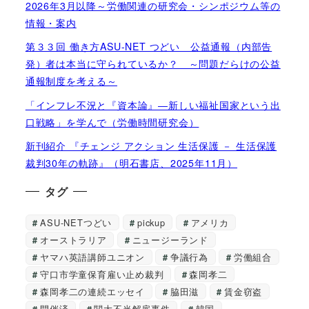
2026年3月以降～労働関連の研究会・シンポジウム等の
情報・案内
第３３回 働き方ASU-NET つどい 公益通報（内部告
発）者は本当に守られているか？ ～問題だらけの公益
通報制度を考える～
「インフレ不況と『資本論』―新しい福祉国家という出
口戦略」を学んで（労働時間研究会）
新刊紹介 『チェンジ アクション 生活保護 － 生活保護
裁判30年の軌跡』（明石書店、2025年11月）
タグ
ASU-NETつどい
pickup
アメリカ
オーストラリア
ニュージーランド
ヤマハ英語講師ユニオン
争議行為
労働組合
守口市学童保育雇い止め裁判
森岡孝二
森岡孝二の連続エッセイ
脇田滋
賃金窃盗
開催済
関大不当解雇事件
韓国