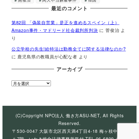
最近のコメント
第82回 「偽装自営業」是正を進めるスペイン（上）
Amazon事件・マドリード社会裁判所判決
に
菅俊治
よ
り
公立学校の先生!給特法は勤務全てに関する法律なのか?
に
鹿児島県の教職員が心配な者
より
アーカイブ
ア
ー
カ
イ
ブ
(C)Copyright NPO法人 働き方ASU-NET, All Rights
Reserved.
〒530-0047 大阪市北区西天満4丁目4-18 梅ヶ枝中央ビ
ル7階 いわき総合法律事務所気付 TEL 06-6809-4926