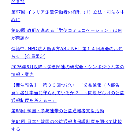
的参加
第97回 イタリア派遣労働者の権利（1）立法・司法を中
心に
第96回 政府が進める「労使コミュニケーション」は何
が問題か
保護中: NPO法人働き方ASU-NET 第１４回総会のお知
らせ [会員限定]
2026年6月以降～労働関連の研究会・シンポジウム等の
情報・案内
【開催報告】 第３３回つどい 「公益通報（内部告
発）者は本当に守られているか？ ～問題だらけの公益
通報制度を考える～」
第95回 韓国・参与連帯の公益通報者支援活動
第94回 日本と韓国の公益通報者保護制度を調べて比較
する