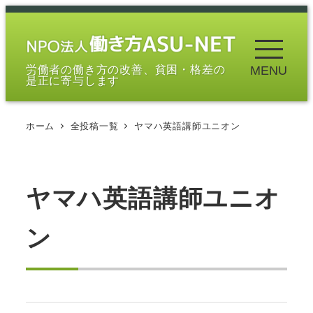
メ
イ
ン
労働者の働き方の改善、貧困・格差の
MENU
コ
是正に寄与します
ン
テ
ホーム
全投稿一覧
ヤマハ英語講師ユニオン
ン
ツ
へ
移
ヤマハ英語講師ユニオ
動
ン