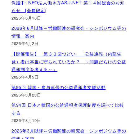
保護中: NPO法人働き方ASU-NET 第１４回総会のお知
らせ [会員限定]
2026年6月16日
2026年6月以降～労働関連の研究会・シンポジウム等の
情報・案内
2026年6月2日
【開催報告】 第３３回つどい 「公益通報（内部告
発）者は本当に守られているか？ ～問題だらけの公益
通報制度を考える～」
2026年4月5日
第95回 韓国・参与連帯の公益通報者支援活動
2026年3月23日
第94回 日本と韓国の公益通報者保護制度を調べて比較
する
2026年3月19日
2026年3月以降～労働関連の研究会・シンポジウム等の
情報・案内