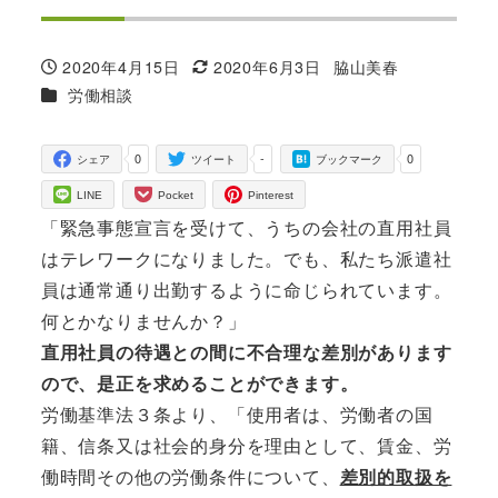
2020年4月15日
2020年6月3日
脇山美春
投稿日
更新日
著
カテゴリー
労働相談
者
0
-
0
シェア
ツイート
ブックマーク
LINE
Pocket
Pinterest
「緊急事態宣言を受けて、うちの会社の直用社員
はテレワークになりました。でも、私たち派遣社
員は通常通り出勤するように命じられています。
何とかなりませんか？」
直用社員の待遇との間に不合理な差別があります
ので、是正を求めることができます。
労働基準法３条より、「使用者は、労働者の国
籍、信条又は社会的身分を理由として、賃金、労
働時間その他の労働条件について、
差別的取扱を