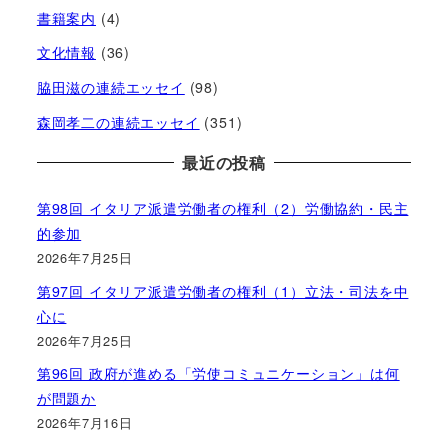
書籍案内
(4)
文化情報
(36)
脇田滋の連続エッセイ
(98)
森岡孝二の連続エッセイ
(351)
最近の投稿
第98回 イタリア派遣労働者の権利（2）労働協約・民主
的参加
2026年7月25日
第97回 イタリア派遣労働者の権利（1）立法・司法を中
心に
2026年7月25日
第96回 政府が進める「労使コミュニケーション」は何
が問題か
2026年7月16日