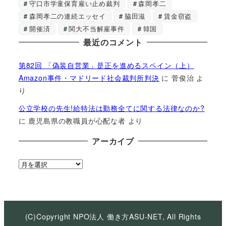
守口市学童保育雇い止め裁判
森岡孝二
森岡孝二の連続エッセイ
脇田滋
賃金窃盗
開催済
関大不当解雇事件
韓国
最近のコメント
第82回 「偽装自営業」是正を進めるスペイン（上）
Amazon事件・マドリード社会裁判所判決
に
菅俊治
よ
り
公立学校の先生!給特法は勤務全てに関する法律なのか?
に
鹿児島県の教職員が心配な者
より
アーカイブ
ア
ー
カ
イ
ブ
(C)Copyright NPO法人 働き方ASU-NET, All Rights