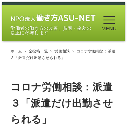
メ
イ
ン
労働者の働き方の改善、貧困・格差の
MENU
コ
是正に寄与します
ン
テ
ホーム
全投稿一覧
労働相談
コロナ労働相談：派遣
ン
３「派遣だけ出勤させられる」
ツ
へ
移
コロナ労働相談：派遣
動
３「派遣だけ出勤させ
られる」