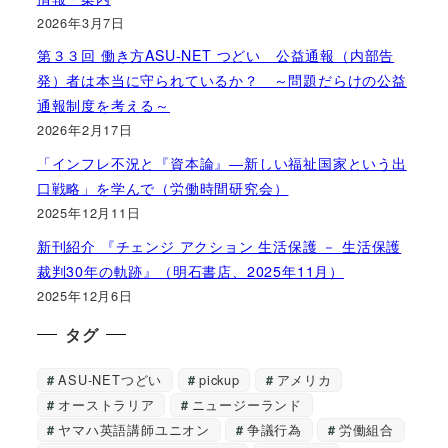
2026年3月7日
第３３回 働き方ASU-NET つどい 公益通報（内部告
発）者は本当に守られているか？ ～問題だらけの公益
通報制度を考える～
2026年2月17日
「インフレ不況と『資本論』―新しい福祉国家という出
口戦略」を学んで（労働時間研究会）
2025年12月11日
新刊紹介 『チェンジ アクション 生活保護 － 生活保護
裁判30年の軌跡』（明石書店、2025年11月）
2025年12月6日
タグ
ASU-NETつどい
pickup
アメリカ
オーストラリア
ニュージーランド
ヤマハ英語講師ユニオン
争議行為
労働組合