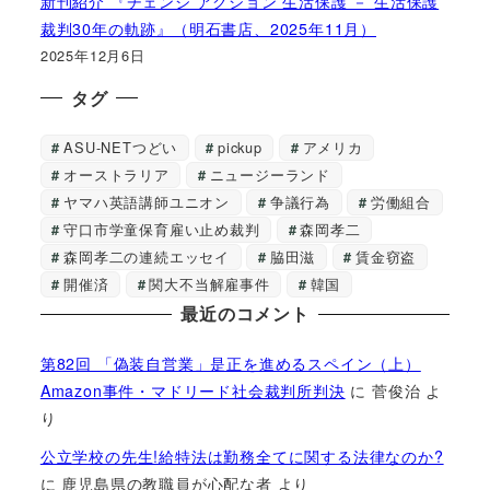
新刊紹介 『チェンジ アクション 生活保護 － 生活保護
裁判30年の軌跡』（明石書店、2025年11月）
2025年12月6日
タグ
ASU-NETつどい
pickup
アメリカ
オーストラリア
ニュージーランド
ヤマハ英語講師ユニオン
争議行為
労働組合
守口市学童保育雇い止め裁判
森岡孝二
森岡孝二の連続エッセイ
脇田滋
賃金窃盗
開催済
関大不当解雇事件
韓国
最近のコメント
第82回 「偽装自営業」是正を進めるスペイン（上）
Amazon事件・マドリード社会裁判所判決
に
菅俊治
よ
り
公立学校の先生!給特法は勤務全てに関する法律なのか?
に
鹿児島県の教職員が心配な者
より