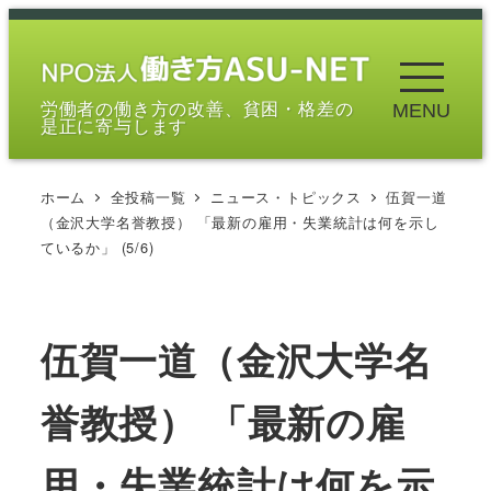
メ
イ
ン
労働者の働き方の改善、貧困・格差の
MENU
コ
是正に寄与します
ン
テ
ホーム
全投稿一覧
ニュース・トピックス
伍賀一道
ン
（金沢大学名誉教授） 「最新の雇用・失業統計は何を示し
ツ
ているか」 (5/6)
へ
移
動
伍賀一道（金沢大学名
誉教授） 「最新の雇
用・失業統計は何を示