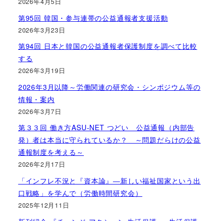
2026年4月5日
第95回 韓国・参与連帯の公益通報者支援活動
2026年3月23日
第94回 日本と韓国の公益通報者保護制度を調べて比較
する
2026年3月19日
2026年3月以降～労働関連の研究会・シンポジウム等の
情報・案内
2026年3月7日
第３３回 働き方ASU-NET つどい 公益通報（内部告
発）者は本当に守られているか？ ～問題だらけの公益
通報制度を考える～
2026年2月17日
「インフレ不況と『資本論』―新しい福祉国家という出
口戦略」を学んで（労働時間研究会）
2025年12月11日