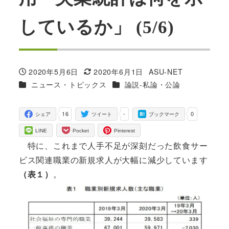
しているか」 (5/6)
2020年5月6日
2020年6月1日
ASU-NET
投稿日
更新日
著
カテゴリー
カテゴリー
ニュース・トピックス
論説-私論・公論
者
16
-
0
シェア
ツイート
ブックマーク
LINE
Pocket
Pinterest
特に、これまで人手不足が深刻だった飲食サー
ビス関連職業の新規求人が大幅に減少しています
（表１）
。