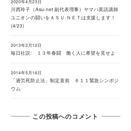
2020年4月23日
投稿日
川西玲子（Asu-net 副代表理事）ヤマハ英語講師
ユニオンの闘いをＡＳＵ-ＮＥＴは支援します！
(4/23)
2013年2月12日
投稿日
毎日社説: １３年春闘 働く人に希望を見せよ
2014年5月16日
投稿日
「過労死防止法」制定直前 ６１１緊急シンポジ
ウム
この投稿へのコメント