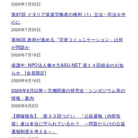
2026年7月25日
第97回 イタリア派遣労働者の権利（1）立法・司法を中
心に
2026年7月25日
第96回 政府が進める「労使コミュニケーション」は何
が問題か
2026年7月16日
保護中: NPO法人働き方ASU-NET 第１４回総会のお知
らせ [会員限定]
2026年6月16日
2026年6月以降～労働関連の研究会・シンポジウム等の
情報・案内
2026年6月2日
【開催報告】 第３３回つどい 「公益通報（内部告
発）者は本当に守られているか？ ～問題だらけの公益
通報制度を考える～」