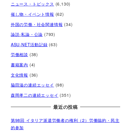
ニュース・トピックス
(6,130)
催し物・イベント情報
(62)
外国の労働・社会関連情報
(34)
論説-私論・公論
(793)
ASU-NET活動記録
(63)
労働相談
(38)
書籍案内
(4)
文化情報
(36)
脇田滋の連続エッセイ
(98)
森岡孝二の連続エッセイ
(351)
最近の投稿
第98回 イタリア派遣労働者の権利（2）労働協約・民主
的参加