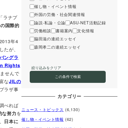
催し物・イベント情報
外国の労働・社会関連情報
の「ラナプ
論説-私論・公論
ASU-NET活動記録
めの国際的
労働相談
書籍案内
文化情報
脇田滋の連続エッセイ
13年4
森岡孝二の連続エッセイ
したが、
バングラ
n Rights
絞り込みをクリア
きませんで
この条件で検索
富な
JILの
プラザ事
カテゴリー
調べれば
ニュース・トピックス
(6,130)
的な努力
を
催し物・イベント情報
(62)
、
日本に