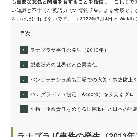
も重要な意義と関連を有することを確信
し、これまで
い知識と不十分な英語力での情報収集による考察です
をいただければ幸いです。 （2022年9月4日 S.Wakita
目次
ラナプラザ事件の発生（2013年）
製造販売の世界化と企業責任
バングラデシュ縫製工場での火災・事故防止
バングラデシュ協定（Accord）を支えるグ
小括 企業責任をめぐる国際動向と日本の課
ラナプラザ事件の発生（2013年