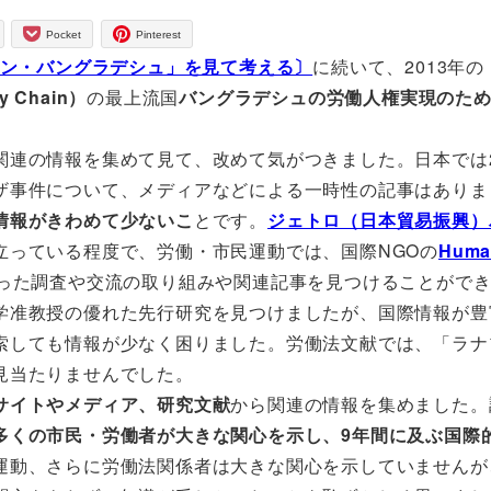
Pocket
Pinterest
イン・バングラデシュ」を見て考える〕
に続いて、2013年
 Chain）
の最上流国
バングラデシュの労働人権実現のた
連の情報を集めて見て、改めて気がつきました。日本では20
ザ事件について、メディアなどによる一時性の記事はありま
情報がきわめて少ないこ
とです。
ジェトロ（日本貿易振興）
立っている程度で、労働・市民運動では、国際NGOの
Huma
った調査や交流の取り組みや関連記事を見つけることがで
学准教授の優れた先行研究を見つけましたが、国際情報が豊
索しても情報が少なく困りました。労働法文献では、「ラナ
見当たりませんでした。
サイトやメディア、研究文献
から関連の情報を集めました。
多くの市民・労働者が大きな関心を示し、9年間に及ぶ国際
運動、さらに労働法関係者は大きな関心を示していませんが