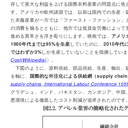
存して莫大な利益を上げる国際衣料産業の問題点に焦
す。アメリカや欧州諸国では、以前は国内での生産・
た衣服産業が一方では「ファースト・ファッション」
の消費を煽るとともに、他方では低賃金労働によって
進める異常さを浮き彫りにします。映画では、
アメリ
1960年代までは95%を生産
していたのに、
2010年
ではわずか3%
しか生産していないことを指摘していま
Cost(Wikipedia)
〕。
下図のように、原料供給、部品供給、生産、輸出、販
を軸に、
国際的な外注化による供給網（supply chai
supply chains, International Labour Conference 105
グラデシュ、インド、パキスタン、カンボジア、中国
悪環境による徹底したコスト削減が追求されたのです