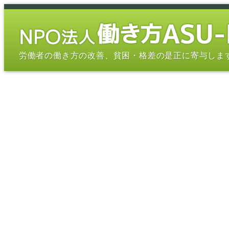
メ
イ
ン
コ
労働者の働き方の改善、貧困・格差の是正に寄与しま
ン
テ
ン
ツ
へ
移
動