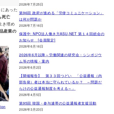
2026年7月25日
中にあった
第96回 政府が進める「労使コミュニケーション」
も死亡
は何が問題か
生き埋め
2026年7月16日
品産業の
保護中: NPO法人働き方ASU-NET 第１４回総会の
お知らせ [会員限定]
2026年6月16日
2026年6月以降～労働関連の研究会・シンポジウ
ム等の情報・案内
2026年6月2日
【開催報告】 第３３回つどい 「公益通報（内
部告発）者は本当に守られているか？ ～問題だ
らけの公益通報制度を考える～」
2026年4月5日
第95回 韓国・参与連帯の公益通報者支援活動
ion
2026年3月23日