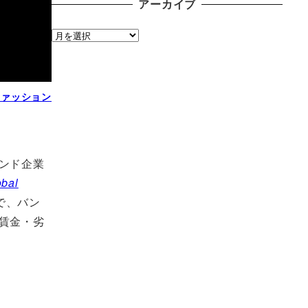
アーカイブ
ア
ー
カ
イ
ファッション
ブ
ンド企業
obal
で、バン
賃金・劣