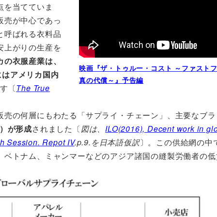
点を当てていま
販売が中心であっ
と呼ばれる衣料品
安上がりの生産を
カの衣服産業は、
映画『ザ・トゥルー・コスト ～ファスト
代にはアメリカ国内
真の代償～』予告編
す〔
The True
売の何層にもわたる「サプライ・チェーン」、主要なブラ
n）が形成
されました〔
図は、
ILO(2016), Decent work in gl
th Session. Repot IV
.p.9.を日本語仮訳
〕。この供給網の中
、ベトナム、ミャンマーなどのアジア諸国の縫製労働者の低
。