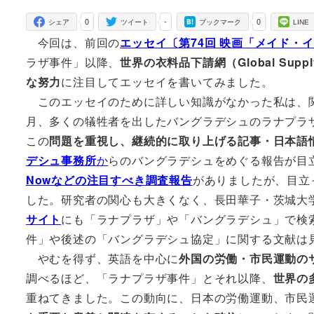
者
0
-
0
シェア
ツイート
ブックマーク
LINE
今回は、前回の
エッセイ〔第74回 映画「メイド・
ラザ事件」以降、
世界の衣料品下請網（Global Supply
な努力
に注目してエッセイを書いてみました。
このエッセイのために詳しい知識がなかった私は、関
月、多くの犠牲者を出したバングラデシュのラナプラ
この
問題を重視し、継続的に取り上げる記事・日本語
デシュ事務所
か
らのバングラデシュをめぐる報告が目
Nowなどの注目すべき調査報告
がありましたが、目立
した。研究者の関心も大きくなく、長田華子・茨城大
サイト
にも「ラナプラザ」や「バングラデシュ」で検
件」や後述の「バングラデシュ協定」に関する文献は
やむを得ず、英語を中心に
外国の労働・市民運動の
調べるほど、「ラナプラザ事件」とそれ以降、
世界の
重ねてきました。この動向に、日本の労働運動、市民