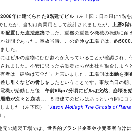
は
2006年に建てられた8階建てビル
（左上図：日本風に1階を
でしたが、当初は商業用として設計されましたが、
上層3階
場を配置した違法建築
でした。重機の重量や機械の振動に耐
のか疑問であった。事故当時、この危険な工場では、
約500
いました。
にはビルの建物にひび割れが入っていることが確認され、
鎖されました。不安に思った労働者たちが出社を拒否しよう
所有者は「建物は安全だ」と言いました。工場側は
出勤を拒
を差し引くなどの脅し
をしたということです。事故当日の朝
発電機が始動した後、
午前8時57分頃にビルは突然、崩壊を
下層階が次々と崩壊
し、８階建てのビルはあっという間にコ
化しました（左下図）〔
Jason Motlagh The Ghosts of Rana
〕。
地元の縫製工場では、
世界的ブランド企業や小売業者向けに