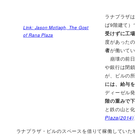
ラナプラザ
ば9階建て）
Link: Jason Motlagh, The Gost
受けずに工
of Rana Plaza
度があった
者
が働いて
崩壊の前日
や銀行は閉
が、ビルの
には、給与
ディーゼル
階の重みで
と鉄の山と
Plaza(2014)
ラナプラザ・ビルのスペースを借りて稼働していた