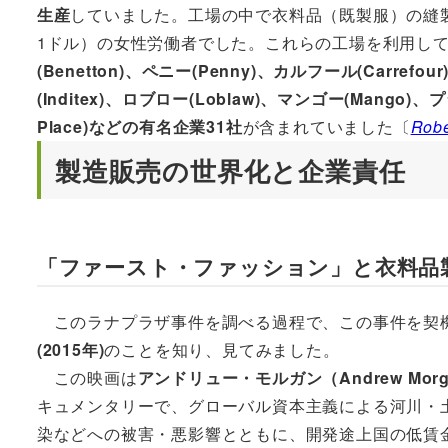
生産
していました。工場の中で衣料品（既製服）の縫製
1ドル）の女性労働者でした。これらの工場を利用し
(Benetton)、ペニー(Penny)、カルフール(Carref
(Inditex)、ロブロー(Loblaw)、マンゴー(Mango)、
Place)などの有名企業31社
が含まれていました〔
Robe
製造販売の世界化と企業責任
「ファースト・ファッション」と衣料品
このラナプラザ事件を調べる過程で、この事件を契
(2015年)
のことを知り、見てみました。
この映画は
アンドリュー・モルガン（Andrew Morg
キュメンタリーで、グローバル資本主義による河川・
染などへの被害・悪影響とともに、開発途上国の低賃