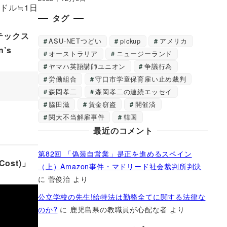
ドル≒1日
タグ
ィテックス
ASU-NETつどい
pickup
アメリカ
’s
オーストラリア
ニュージーランド
。
ヤマハ英語講師ユニオン
争議行為
労働組合
守口市学童保育雇い止め裁判
森岡孝二
森岡孝二の連続エッセイ
脇田滋
賃金窃盗
開催済
関大不当解雇事件
韓国
最近のコメント
第82回 「偽装自営業」是正を進めるスペイン
ost)」
（上）Amazon事件・マドリード社会裁判所判決
に
菅俊治
より
公立学校の先生!給特法は勤務全てに関する法律な
のか?
に
鹿児島県の教職員が心配な者
より