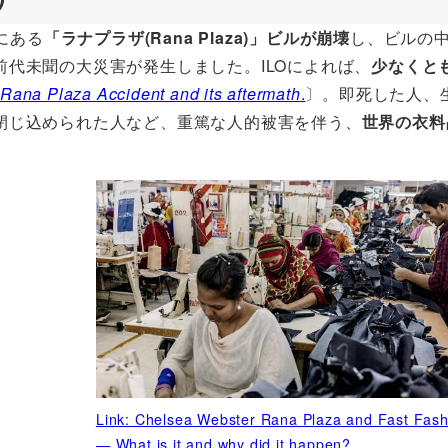
にある
「ラナプラザ(Rana Plaza)」ビルが崩壊
し、ビルの
代未聞の大災害が発生しました。ILOによれば、
少なくと
 Rana Plaza Accident and its aftermath
.
〕。即死した人、
閉じ込められた人など、重篤な人的被害を伴う、
世界の衣料
Link: Chelsea Webster Rana Plaza and Fast Fash
— What is it and why did it happen?