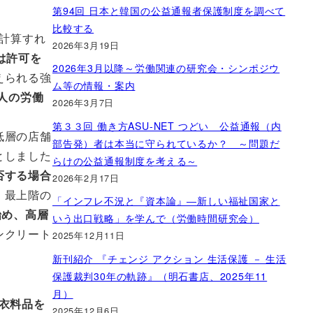
第94回 日本と韓国の公益通報者保護制度を調べて
比較する
計算すれ
2026年3月19日
は許可を
2026年3月以降～労働関連の研究会・シンポジウ
えられる強
ム等の情報・案内
0人の労働
2026年3月7日
第３３回 働き方ASU-NET つどい 公益通報（内
低層の店舗
部告発）者は本当に守られているか？ ～問題だ
としました
らけの公益通報制度を考える～
否する場合
2026年2月17日
、最上階の
「インフレ不況と『資本論』―新しい福祉国家と
始め、高層
いう出口戦略」を学んで（労働時間研究会）
ンクリート
2025年12月11日
新刊紹介 『チェンジ アクション 生活保護 － 生活
保護裁判30年の軌跡』（明石書店、2025年11
月）
衣料品を
2025年12月6日