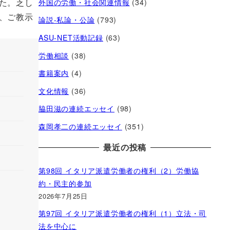
た。乏し
外国の労働・社会関連情報
(34)
、ご教示
論説-私論・公論
(793)
ASU-NET活動記録
(63)
労働相談
(38)
書籍案内
(4)
文化情報
(36)
脇田滋の連続エッセイ
(98)
森岡孝二の連続エッセイ
(351)
最近の投稿
第98回 イタリア派遣労働者の権利（2）労働協
約・民主的参加
2026年7月25日
第97回 イタリア派遣労働者の権利（1）立法・司
法を中心に