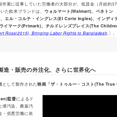
作業に従事していた労働者の大部分が、低賃金（月給約37
ていた欧米ブランドは、
ウォルマート(Walmart)、ベネトン
our)、エル・コルテ・イングレス(El Corte Ingles)、インデ
プライマーク(Primark)、チルドレンズプレイス(The Children
rt Ross(2015), Bringing Labor Rights to Bangladesh
.
〕
製造・販売の外注化、さらに世界化へ
機として製作された
映画「ザ・トゥルー・コスト(The True C
an)監督
によるド
土壌汚染、農薬汚
金・劣悪労働に依