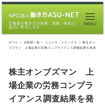
メ
イ
ン
労働者の働き方の改善、貧困・格差の
MENU
コ
是正に寄与します
ン
テ
ホーム
全投稿一覧
ニュース・トピックス
株主オン
ン
ブズマン 上場企業の労務コンプライアンス調査結果を発表
ツ
へ
移
株主オンブズマン 上
動
場企業の労務コンプラ
イアンス調査結果を発