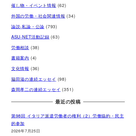
催し物・イベント情報
(62)
外国の労働・社会関連情報
(34)
論説-私論・公論
(793)
ASU-NET活動記録
(63)
労働相談
(38)
書籍案内
(4)
文化情報
(36)
脇田滋の連続エッセイ
(98)
森岡孝二の連続エッセイ
(351)
最近の投稿
第98回 イタリア派遣労働者の権利（2）労働協約・民主
的参加
2026年7月25日