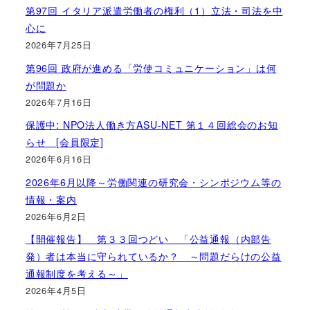
第97回 イタリア派遣労働者の権利（1）立法・司法を中
心に
2026年7月25日
第96回 政府が進める「労使コミュニケーション」は何
が問題か
2026年7月16日
保護中: NPO法人働き方ASU-NET 第１４回総会のお知
らせ [会員限定]
2026年6月16日
2026年6月以降～労働関連の研究会・シンポジウム等の
情報・案内
2026年6月2日
【開催報告】 第３３回つどい 「公益通報（内部告
発）者は本当に守られているか？ ～問題だらけの公益
通報制度を考える～」
2026年4月5日