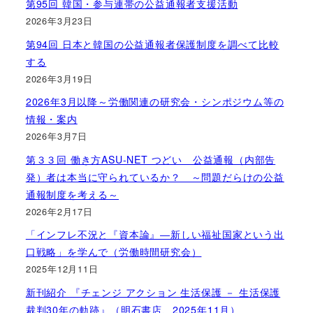
第95回 韓国・参与連帯の公益通報者支援活動
2026年3月23日
第94回 日本と韓国の公益通報者保護制度を調べて比較
する
2026年3月19日
2026年3月以降～労働関連の研究会・シンポジウム等の
情報・案内
2026年3月7日
第３３回 働き方ASU-NET つどい 公益通報（内部告
発）者は本当に守られているか？ ～問題だらけの公益
通報制度を考える～
2026年2月17日
「インフレ不況と『資本論』―新しい福祉国家という出
口戦略」を学んで（労働時間研究会）
2025年12月11日
新刊紹介 『チェンジ アクション 生活保護 － 生活保護
裁判30年の軌跡』（明石書店、2025年11月）