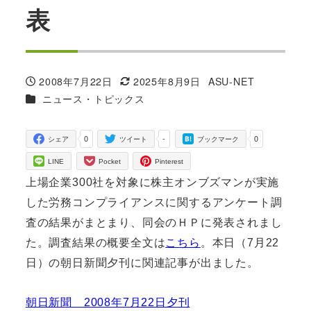
表
2008年7月22日
2025年8月9日
ASU-NET
投稿日
更新日
著
カテゴリー
ニュース・トピックス
者
0
-
0
シェア
ツイート
ブックマーク
LINE
Pocket
Pinterest
上場企業300社を対象に株主オンブズマンが実施
した労務コンプライアンスに関するアンケート調
査の結果がまとまり、同会の
ＨＰに発表されまし
た。調査結果の概要全文は
こちら
。
本日（7月22
日）の朝日新聞夕刊に関連記事が出ました。
朝日新聞 2008年7月22日夕刊