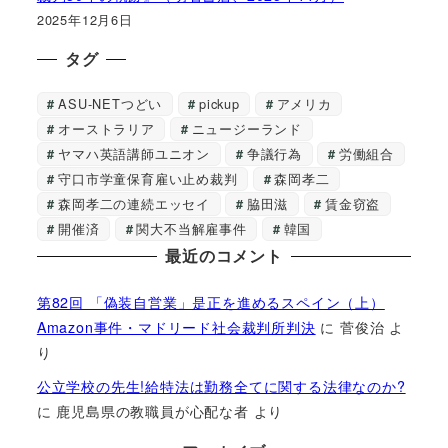
2025年12月6日
タグ
ASU-NETつどい
pickup
アメリカ
オーストラリア
ニュージーランド
ヤマハ英語講師ユニオン
争議行為
労働組合
守口市学童保育雇い止め裁判
森岡孝二
森岡孝二の連続エッセイ
脇田滋
賃金窃盗
開催済
関大不当解雇事件
韓国
最近のコメント
第82回 「偽装自営業」是正を進めるスペイン（上）
Amazon事件・マドリード社会裁判所判決
に
菅俊治
よ
り
公立学校の先生!給特法は勤務全てに関する法律なのか?
に
鹿児島県の教職員が心配な者
より