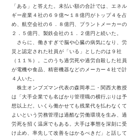
「ある」と答えた。未払い額の合計では、エネル
ギー産業４社の６９億〜１８億円がトップ４を占
め、航空会社の６．８億円、プラントメーカーの
２．５億円、製鉄会社の１．２億円と続いた。
さらに、働きすぎで脳や心臓の病気になり、労
災と認定された社員が「いる」としたのは９社
（１１％）。このうち過労死や過労自殺した社員
が電機や食品、精密機器などのメーカー４社で計
４人いた。
株主オンブズマン代表の森岡孝二・関西大教授
は「大手企業でも名ばかり管理職の横行ぶりは予
想以上だ。いくら働かせても残業代を払わなくて
よいという労務管理は過酷な労働環境を生み、過
労死を招く温床でもある。大手は事態を深刻に受
け止め、率先して改善をはかるべきだ」と話して