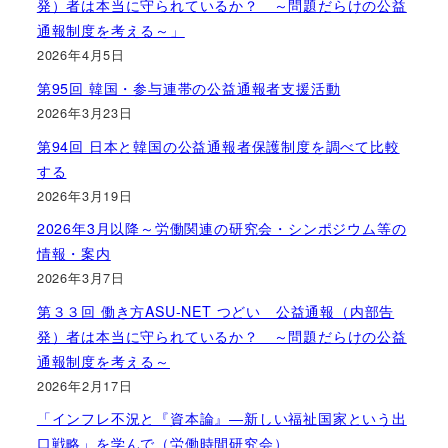
発）者は本当に守られているか？ ～問題だらけの公益
通報制度を考える～」
2026年4月5日
第95回 韓国・参与連帯の公益通報者支援活動
2026年3月23日
第94回 日本と韓国の公益通報者保護制度を調べて比較
する
2026年3月19日
2026年3月以降～労働関連の研究会・シンポジウム等の
情報・案内
2026年3月7日
第３３回 働き方ASU-NET つどい 公益通報（内部告
発）者は本当に守られているか？ ～問題だらけの公益
通報制度を考える～
2026年2月17日
「インフレ不況と『資本論』―新しい福祉国家という出
口戦略」を学んで（労働時間研究会）