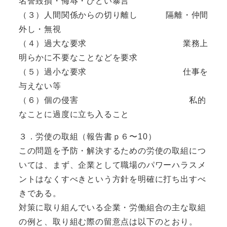
名誉毀損・侮辱・ひどい暴言
（３）人間関係からの切り離し 隔離・仲間
外し・無視
（４）過大な要求 業務上
明らかに不要なことなどを要求
（５）過小な要求 仕事を
与えない等
（６）個の侵害 私的
なことに過度に立ち入ること
３．労使の取組（報告書ｐ６〜10）
この問題を予防・解決するための労使の取組につ
いては、まず、企業として職場のパワーハラスメ
ントはなくすべきという方針を明確に打ち出すべ
きである。
対策に取り組んでいる企業・労働組合の主な取組
の例と、取り組む際の留意点は以下のとおり。