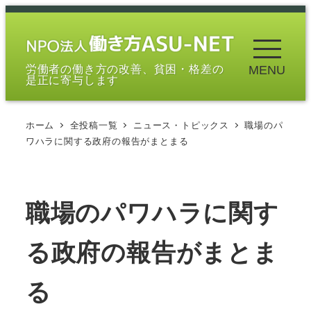
メ
イ
ン
労働者の働き方の改善、貧困・格差の
MENU
コ
是正に寄与します
ン
テ
ホーム
全投稿一覧
ニュース・トピックス
職場のパ
ン
ワハラに関する政府の報告がまとまる
ツ
へ
移
職場のパワハラに関す
動
る政府の報告がまとま
る