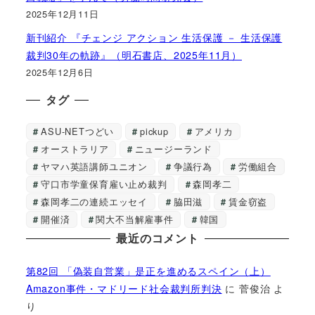
2025年12月11日
新刊紹介 『チェンジ アクション 生活保護 － 生活保護
裁判30年の軌跡』（明石書店、2025年11月）
2025年12月6日
タグ
ASU-NETつどい
pickup
アメリカ
オーストラリア
ニュージーランド
ヤマハ英語講師ユニオン
争議行為
労働組合
守口市学童保育雇い止め裁判
森岡孝二
森岡孝二の連続エッセイ
脇田滋
賃金窃盗
開催済
関大不当解雇事件
韓国
最近のコメント
第82回 「偽装自営業」是正を進めるスペイン（上）
Amazon事件・マドリード社会裁判所判決
に
菅俊治
よ
り