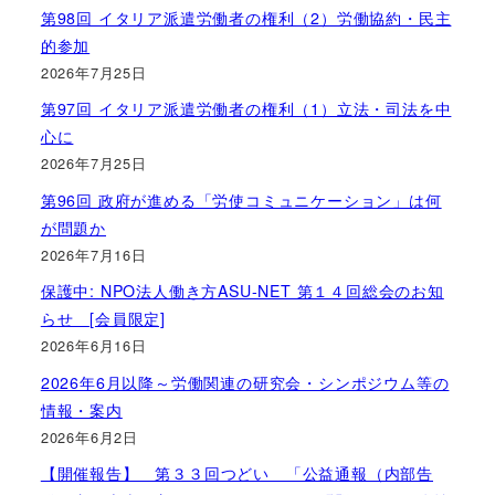
第98回 イタリア派遣労働者の権利（2）労働協約・民主
的参加
2026年7月25日
第97回 イタリア派遣労働者の権利（1）立法・司法を中
心に
2026年7月25日
第96回 政府が進める「労使コミュニケーション」は何
が問題か
2026年7月16日
保護中: NPO法人働き方ASU-NET 第１４回総会のお知
らせ [会員限定]
2026年6月16日
2026年6月以降～労働関連の研究会・シンポジウム等の
情報・案内
2026年6月2日
【開催報告】 第３３回つどい 「公益通報（内部告