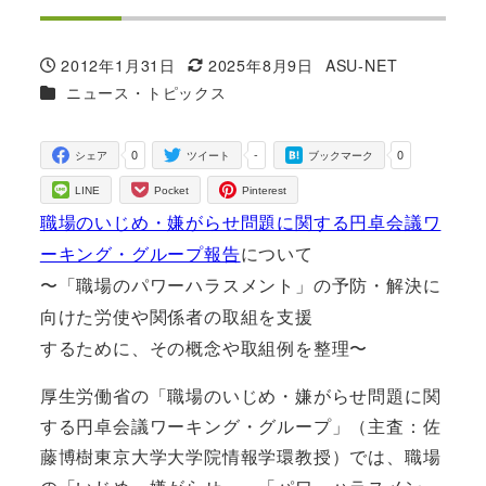
2012年1月31日
2025年8月9日
ASU-NET
投稿日
更新日
著
カテゴリー
ニュース・トピックス
者
0
-
0
シェア
ツイート
ブックマーク
LINE
Pocket
Pinterest
職場のいじめ・嫌がらせ問題に関する円卓会議ワ
ーキング・グループ報告
について
〜「職場のパワーハラスメント」の予防・解決に
向けた労使や関係者の取組を支援
するために、その概念や取組例を整理〜
厚生労働省の「職場のいじめ・嫌がらせ問題に関
する円卓会議ワーキング・グループ」（主査：佐
藤博樹東京大学大学院情報学環教授）では、職場