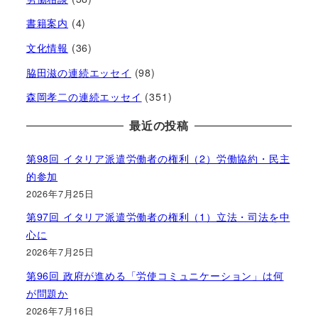
書籍案内
(4)
文化情報
(36)
脇田滋の連続エッセイ
(98)
森岡孝二の連続エッセイ
(351)
最近の投稿
第98回 イタリア派遣労働者の権利（2）労働協約・民主
的参加
2026年7月25日
第97回 イタリア派遣労働者の権利（1）立法・司法を中
心に
2026年7月25日
第96回 政府が進める「労使コミュニケーション」は何
が問題か
2026年7月16日