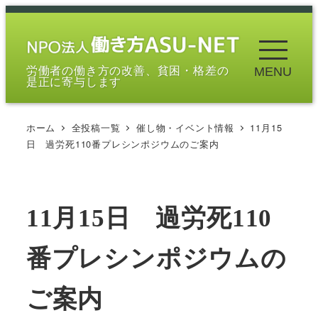
メ
イ
ン
労働者の働き方の改善、貧困・格差の
MENU
コ
是正に寄与します
ン
テ
ホーム
全投稿一覧
催し物・イベント情報
11月15
ン
日 過労死110番プレシンポジウムのご案内
ツ
へ
移
11月15日 過労死110
動
番プレシンポジウムの
ご案内