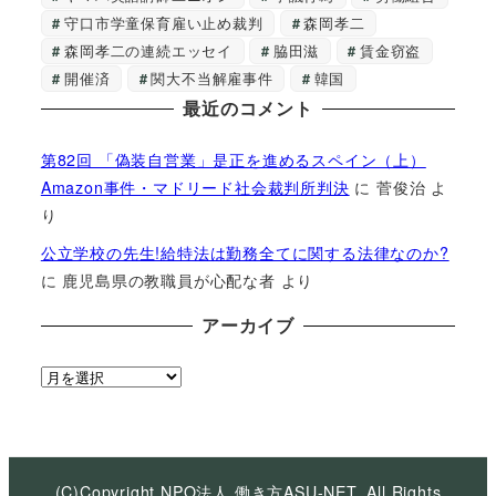
守口市学童保育雇い止め裁判
森岡孝二
森岡孝二の連続エッセイ
脇田滋
賃金窃盗
開催済
関大不当解雇事件
韓国
最近のコメント
第82回 「偽装自営業」是正を進めるスペイン（上）
Amazon事件・マドリード社会裁判所判決
に
菅俊治
よ
り
公立学校の先生!給特法は勤務全てに関する法律なのか?
に
鹿児島県の教職員が心配な者
より
アーカイブ
ア
ー
カ
イ
ブ
(C)Copyright NPO法人 働き方ASU-NET, All Rights