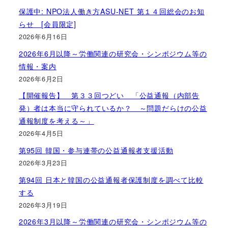
保護中: NPO法人働き方ASU-NET 第１４回総会のお知
らせ [会員限定]
2026年6月16日
2026年6月以降～労働関連の研究会・シンポジウム等の
情報・案内
2026年6月2日
【開催報告】 第３３回つどい 「公益通報（内部告
発）者は本当に守られているか？ ～問題だらけの公益
通報制度を考える～」
2026年4月5日
第95回 韓国・参与連帯の公益通報者支援活動
2026年3月23日
第94回 日本と韓国の公益通報者保護制度を調べて比較
する
2026年3月19日
2026年3月以降～労働関連の研究会・シンポジウム等の