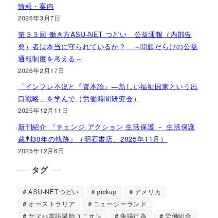
情報・案内
2026年3月7日
第３３回 働き方ASU-NET つどい 公益通報（内部告
発）者は本当に守られているか？ ～問題だらけの公益
通報制度を考える～
2026年2月17日
「インフレ不況と『資本論』―新しい福祉国家という出
口戦略」を学んで（労働時間研究会）
2025年12月11日
新刊紹介 『チェンジ アクション 生活保護 － 生活保護
裁判30年の軌跡』（明石書店、2025年11月）
2025年12月6日
タグ
ASU-NETつどい
pickup
アメリカ
オーストラリア
ニュージーランド
ヤマハ英語講師ユニオン
争議行為
労働組合