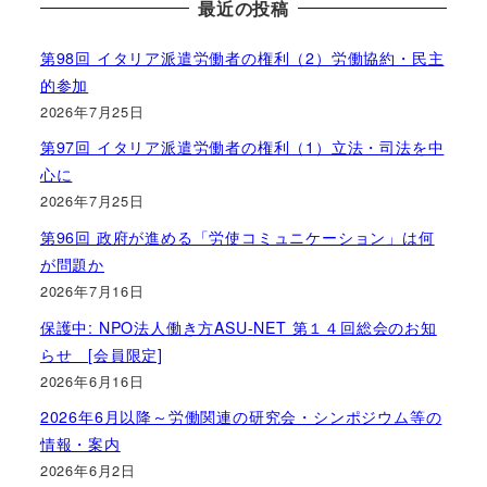
最近の投稿
第98回 イタリア派遣労働者の権利（2）労働協約・民主
的参加
2026年7月25日
第97回 イタリア派遣労働者の権利（1）立法・司法を中
心に
2026年7月25日
第96回 政府が進める「労使コミュニケーション」は何
が問題か
2026年7月16日
保護中: NPO法人働き方ASU-NET 第１４回総会のお知
らせ [会員限定]
2026年6月16日
2026年6月以降～労働関連の研究会・シンポジウム等の
情報・案内
2026年6月2日