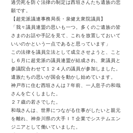
過労死を防ぐ法律の制定は西垣さんたち遺族の悲
願です。
【超党派議連事務局長・泉健太衆院議員】
「我々議員連盟の思いも一つ。多くのご遺族の皆
さまのお話や手記を見て、これを放置しておいて
いいのかという一点であると思っています」
この法律を議員立法として成立させようと、こと
し６月に超党派の議員連盟が結成され、衆議員と
参議院合わせて１２４人の議員が参加しました。
遺族たちの思いが国会を動かし始めています。
神戸市に住む西垣さんは７年前、一人息子の和哉
さんを亡くしました。
２７歳の若さでした。
和哉さんは、世界につながる仕事がしたいと親元
を離れ、神奈川県の大手ＩＴ企業でシステムエン
ジニアとして働いていました。