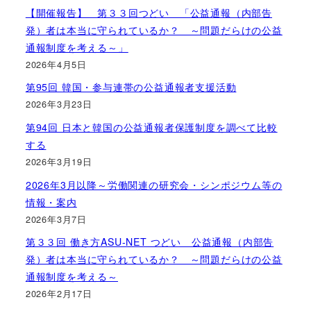
【開催報告】 第３３回つどい 「公益通報（内部告
発）者は本当に守られているか？ ～問題だらけの公益
通報制度を考える～」
2026年4月5日
第95回 韓国・参与連帯の公益通報者支援活動
2026年3月23日
第94回 日本と韓国の公益通報者保護制度を調べて比較
する
2026年3月19日
2026年3月以降～労働関連の研究会・シンポジウム等の
情報・案内
2026年3月7日
第３３回 働き方ASU-NET つどい 公益通報（内部告
発）者は本当に守られているか？ ～問題だらけの公益
通報制度を考える～
2026年2月17日