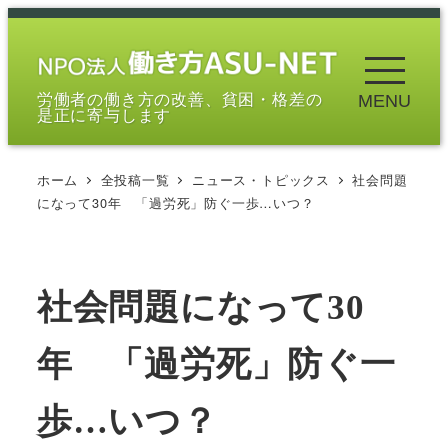
メ
イ
ン
労働者の働き方の改善、貧困・格差の
MENU
コ
是正に寄与します
ン
テ
ホーム
全投稿一覧
ニュース・トピックス
社会問題
ン
になって30年 「過労死」防ぐ一歩…いつ？
ツ
へ
移
社会問題になって30
動
年 「過労死」防ぐ一
歩…いつ？