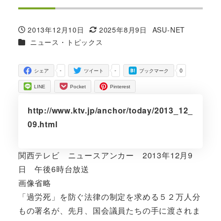
2013年12月10日
2025年8月9日
ASU-NET
投稿日
更新日
著
カテゴリー
ニュース・トピックス
者
-
-
0
シェア
ツイート
ブックマーク
LINE
Pocket
Pinterest
http://www.ktv.jp/anchor/today/2013_12_
09.html
関西テレビ ニュースアンカー 2013年12月9
日 午後6時台放送
画像省略
「過労死」を防ぐ法律の制定を求める５２万人分
もの署名が、先月、国会議員たちの手に渡されま