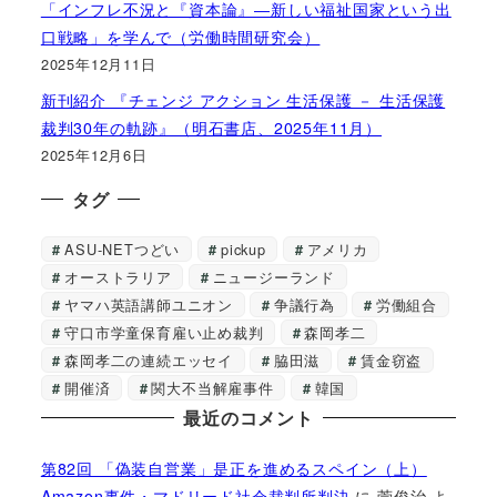
「インフレ不況と『資本論』―新しい福祉国家という出
口戦略」を学んで（労働時間研究会）
2025年12月11日
新刊紹介 『チェンジ アクション 生活保護 － 生活保護
裁判30年の軌跡』（明石書店、2025年11月）
2025年12月6日
タグ
ASU-NETつどい
pickup
アメリカ
オーストラリア
ニュージーランド
ヤマハ英語講師ユニオン
争議行為
労働組合
守口市学童保育雇い止め裁判
森岡孝二
森岡孝二の連続エッセイ
脇田滋
賃金窃盗
開催済
関大不当解雇事件
韓国
最近のコメント
第82回 「偽装自営業」是正を進めるスペイン（上）
Amazon事件・マドリード社会裁判所判決
に
菅俊治
よ