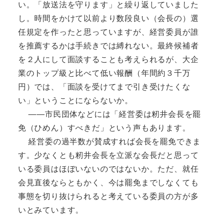
い。「放送法を守ります」と繰り返していました
し。時間をかけて以前より数段良い（会長の）選
任規定を作ったと思っていますが、経営委員が誰
を推薦するかは手続きでは縛れない。最終候補者
を２人にして面談することも考えられるが、大企
業のトップ級と比べて低い報酬（年間約３千万
円）では、「面談を受けてまで引き受けたくな
い」ということにならないか。
――市民団体などには「経営委は籾井会長を罷
免（ひめん）すべきだ」という声もあります。
経営委の過半数が賛成すれば会長を罷免できま
す。少なくとも籾井会長を立派な会長だと思って
いる委員はほぼいないのではないか。ただ、就任
会見直後ならともかく、今は罷免までしなくても
事態を切り抜けられると考えている委員の方が多
いとみています。