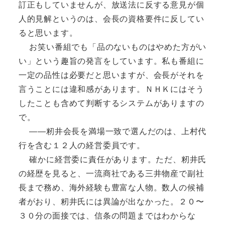
訂正もしていませんが、放送法に反する意見が個
人的見解というのは、会長の資格要件に反してい
ると思います。
お笑い番組でも「品のないものはやめた方がい
い」という趣旨の発言をしています。私も番組に
一定の品性は必要だと思いますが、会長がそれを
言うことには違和感があります。ＮＨＫにはそう
したことも含めて判断するシステムがありますの
で。
――籾井会長を満場一致で選んだのは、上村代
行を含む１２人の経営委員です。
確かに経営委に責任があります。ただ、籾井氏
の経歴を見ると、一流商社である三井物産で副社
長まで務め、海外経験も豊富な人物。数人の候補
者がおり、籾井氏には異論が出なかった。２０〜
３０分の面接では、信条の問題まではわからな