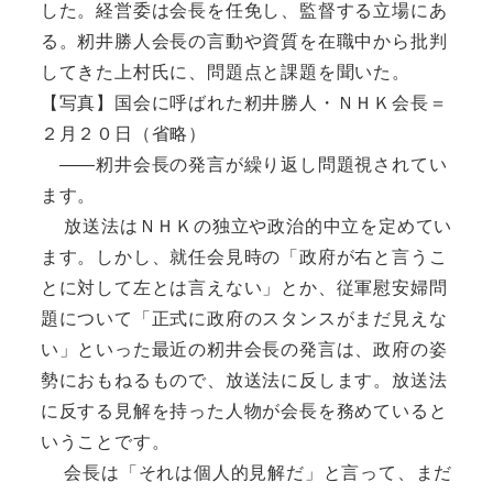
した。経営委は会長を任免し、監督する立場にあ
る。籾井勝人会長の言動や資質を在職中から批判
してきた上村氏に、問題点と課題を聞いた。
【写真】国会に呼ばれた籾井勝人・ＮＨＫ会長＝
２月２０日（省略）
――籾井会長の発言が繰り返し問題視されてい
ます。
放送法はＮＨＫの独立や政治的中立を定めてい
ます。しかし、就任会見時の「政府が右と言うこ
とに対して左とは言えない」とか、従軍慰安婦問
題について「正式に政府のスタンスがまだ見えな
い」といった最近の籾井会長の発言は、政府の姿
勢におもねるもので、放送法に反します。放送法
に反する見解を持った人物が会長を務めていると
いうことです。
会長は「それは個人的見解だ」と言って、まだ