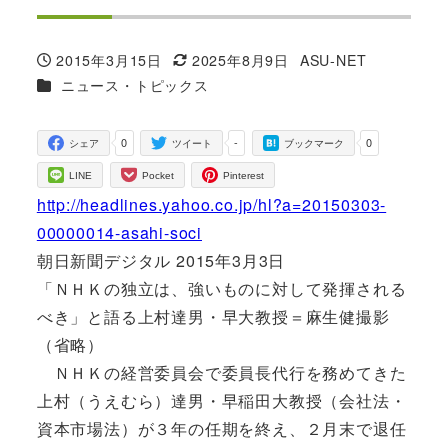
2015年3月15日
2025年8月9日
ASU-NET
投稿日
更新日
著
カテゴリー
ニュース・トピックス
者
0
-
0
シェア
ツイート
ブックマーク
LINE
Pocket
Pinterest
http://headlines.yahoo.co.jp/hl?a=20150303-
00000014-asahi-soci
朝日新聞デジタル 2015年3月3日
「ＮＨＫの独立は、強いものに対して発揮される
べき」と語る上村達男・早大教授＝麻生健撮影
（省略）
ＮＨＫの経営委員会で委員長代行を務めてきた
上村（うえむら）達男・早稲田大教授（会社法・
資本市場法）が３年の任期を終え、２月末で退任