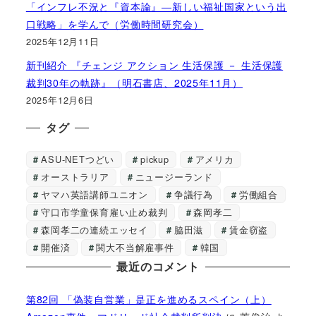
「インフレ不況と『資本論』―新しい福祉国家という出
口戦略」を学んで（労働時間研究会）
2025年12月11日
新刊紹介 『チェンジ アクション 生活保護 － 生活保護
裁判30年の軌跡』（明石書店、2025年11月）
2025年12月6日
タグ
ASU-NETつどい
pickup
アメリカ
オーストラリア
ニュージーランド
ヤマハ英語講師ユニオン
争議行為
労働組合
守口市学童保育雇い止め裁判
森岡孝二
森岡孝二の連続エッセイ
脇田滋
賃金窃盗
開催済
関大不当解雇事件
韓国
最近のコメント
第82回 「偽装自営業」是正を進めるスペイン（上）