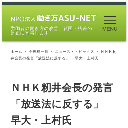
メ
イ
ン
労働者の働き方の改善、貧困・格差の
MENU
コ
是正に寄与します
ン
テ
ホーム
全投稿一覧
ニュース・トピックス
ＮＨＫ籾
ン
井会長の発言「放送法に反する」 早大・上村氏
ツ
へ
移
ＮＨＫ籾井会長の発言
動
「放送法に反する」
早大・上村氏