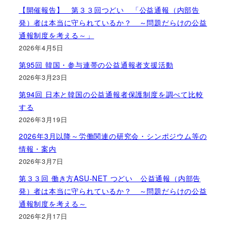
【開催報告】 第３３回つどい 「公益通報（内部告
発）者は本当に守られているか？ ～問題だらけの公益
通報制度を考える～」
2026年4月5日
第95回 韓国・参与連帯の公益通報者支援活動
2026年3月23日
第94回 日本と韓国の公益通報者保護制度を調べて比較
する
2026年3月19日
2026年3月以降～労働関連の研究会・シンポジウム等の
情報・案内
2026年3月7日
第３３回 働き方ASU-NET つどい 公益通報（内部告
発）者は本当に守られているか？ ～問題だらけの公益
通報制度を考える～
2026年2月17日