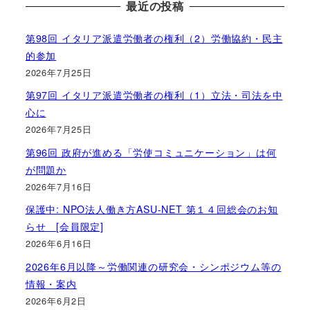
最近の投稿
第98回 イタリア派遣労働者の権利（2）労働協約・民主
的参加
2026年7月25日
第97回 イタリア派遣労働者の権利（1）立法・司法を中
心に
2026年7月25日
第96回 政府が進める「労使コミュニケーション」は何
が問題か
2026年7月16日
保護中: NPO法人働き方ASU-NET 第１４回総会のお知
らせ [会員限定]
2026年6月16日
2026年6月以降～労働関連の研究会・シンポジウム等の
情報・案内
2026年6月2日