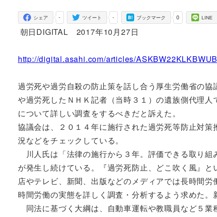
者
-
-
0
シェア
ツイート
ブックマーク
LINE
朝日DIGITAL 2017年10月27日
http://digital.asahi.com/articles/ASKBW22KLKBWU
過労死や過労自殺の防止策を話し合う厚生労働省の協
や過労死したＮＨＫ記者（当時３１）の遺族側代理人
について詳しい調査をするべきだと訴えた。
協議会は、２０１４年に施行された過労死等防止対策
況などをチェックしている。
川人氏は「法律の施行から３年。評価できる取り組み
が発生し続けている。『過労死防止、どこ吹く風』と
店やテレビ、新聞、出版などのメディアでは長時間労
時間労働の実態を詳しく調査・分析するよう求めた。
同法に基づく大綱は、自動車運転や教職員など５業種