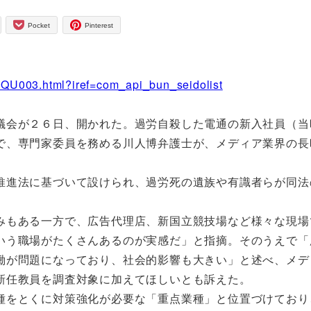
Pocket
Pinterest
BQU003.html?iref=com_api_bun_seidolist
議会が２６日、開かれた。過労自殺した電通の新入社員（当
で、専門家委員を務める川人博弁護士が、メディア業界の長
推進法に基づいて設けられ、過労死の遺族や有識者らが同法
もある一方で、広告代理店、新国立競技場など様々な現場
いう職場がたくさんあるのが実感だ」と指摘。そのうえで「
働が問題になっており、社会的影響も大きい」と述べ、メデ
新任教員を調査対象に加えてほしいとも訴えた。
をとくに対策強化が必要な「重点業種」と位置づけており