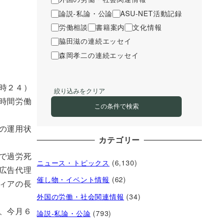
論説-私論・公論
ASU-NET活動記録
労働相談
書籍案内
文化情報
脇田滋の連続エッセイ
森岡孝二の連続エッセイ
時２４）
絞り込みをクリア
時間労働
この条件で検索
の運用状
カテゴリー
で過労死
ニュース・トピックス
(6,130)
広告代理
催し物・イベント情報
(62)
ィアの長
外国の労働・社会関連情報
(34)
、今月６
論説-私論・公論
(793)