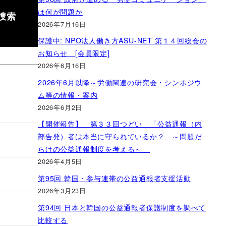
は何が問題か
捜索
2026年7月16日
保護中: NPO法人働き方ASU-NET 第１４回総会の
お知らせ [会員限定]
2026年6月16日
2026年6月以降～労働関連の研究会・シンポジウ
ム等の情報・案内
2026年6月2日
【開催報告】 第３３回つどい 「公益通報（内
部告発）者は本当に守られているか？ ～問題だ
らけの公益通報制度を考える～」
2026年4月5日
第95回 韓国・参与連帯の公益通報者支援活動
2026年3月23日
第94回 日本と韓国の公益通報者保護制度を調べて
比較する