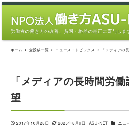
メ
イ
ン
コ
労働者の働き方の改善、貧困・格差の是正に寄与しま
ン
テ
ホーム
全投稿一覧
ニュース・トピックス
「メディアの
ン
ツ
へ
移
「メディアの長時間労働
動
望
カテゴリ
2017年10月28日
2025年8月9日
ASU-NET
ニュ
投稿日
更新日
著