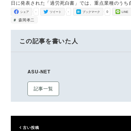
日に発表された「過労死白書」では、重点業種のうち
-
-
0
シェア
ツイート
ブックマーク
LINE
森岡孝二
この記事を書いた人
ASU-NET
記事一覧
古い投稿