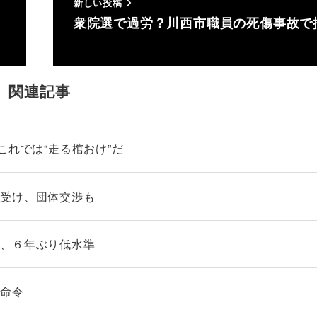
新しい投稿
衆院選で過労？川西市職員の死傷事故で
関連記事
これでは“走る棺おけ”だ
談受け、団体交渉も
月、６年ぶり低水準
委命令