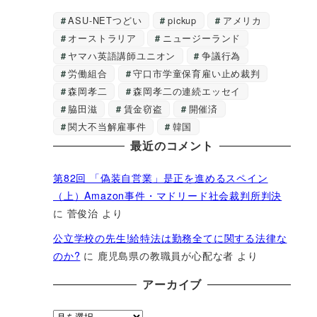
ASU-NETつどい
pickup
アメリカ
オーストラリア
ニュージーランド
ヤマハ英語講師ユニオン
争議行為
労働組合
守口市学童保育雇い止め裁判
森岡孝二
森岡孝二の連続エッセイ
脇田滋
賃金窃盗
開催済
関大不当解雇事件
韓国
最近のコメント
第82回 「偽装自営業」是正を進めるスペイン
（上）Amazon事件・マドリード社会裁判所判決
に
菅俊治
より
公立学校の先生!給特法は勤務全てに関する法律な
のか?
に
鹿児島県の教職員が心配な者
より
アーカイブ
ア