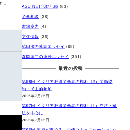
た。
ASU-NET活動記録
(63)
労働相談
(38)
書籍案内
(4)
文化情報
(36)
脇田滋の連続エッセイ
(98)
森岡孝二の連続エッセイ
(351)
最近の投稿
第98回 イタリア派遣労働者の権利（2）労働協
約・民主的参加
2026年7月25日
第97回 イタリア派遣労働者の権利（1）立法・司
法を中心に
2026年7月25日
第96回 政府が進める「労使コミュニケーション」