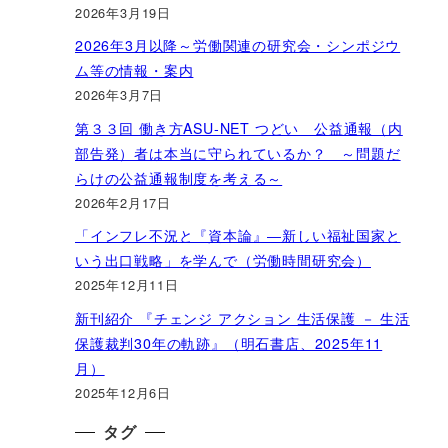
2026年3月19日
2026年3月以降～労働関連の研究会・シンポジウ
ム等の情報・案内
2026年3月7日
第３３回 働き方ASU-NET つどい 公益通報（内
部告発）者は本当に守られているか？ ～問題だ
らけの公益通報制度を考える～
2026年2月17日
「インフレ不況と『資本論』―新しい福祉国家と
いう出口戦略」を学んで（労働時間研究会）
2025年12月11日
新刊紹介 『チェンジ アクション 生活保護 － 生活
保護裁判30年の軌跡』（明石書店、2025年11
月）
2025年12月6日
タグ