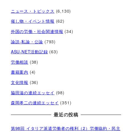
ニュース・トピックス
(6,130)
催し物・イベント情報
(62)
外国の労働・社会関連情報
(34)
論説-私論・公論
(793)
ASU-NET活動記録
(63)
労働相談
(38)
書籍案内
(4)
文化情報
(36)
脇田滋の連続エッセイ
(98)
森岡孝二の連続エッセイ
(351)
最近の投稿
第98回 イタリア派遣労働者の権利（2）労働協約・民主