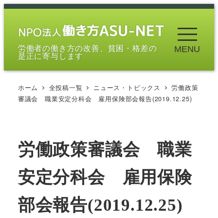
メ
イ
ン
労働者の働き方の改善、貧困・格差の
MENU
コ
是正に寄与します
ン
テ
ホーム
全投稿一覧
ニュース・トピックス
労働政策
ン
審議会 職業安定分科会 雇用保険部会報告(2019.12.25)
ツ
へ
移
労働政策審議会 職業
動
安定分科会 雇用保険
部会報告(2019.12.25)