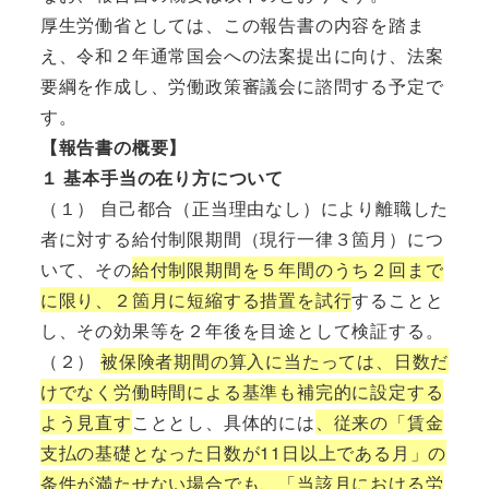
厚生労働省としては、この報告書の内容を踏ま
え、令和２年通常国会への法案提出に向け、法案
要綱を作成し、労働政策審議会に諮問する予定で
す。
【報告書の概要】
１ 基本手当の在り方について
（１） 自己都合（正当理由なし）により離職した
者に対する給付制限期間（現行一律３箇月）につ
いて、その
給付制限期間を５年間のうち２回まで
に限り、２箇月に短縮する措置を試行
することと
し、その効果等を２年後を目途として検証する。
（２）
被保険者期間の算入に当たっては、日数だ
けでなく労働時間による基準も補完的に設定する
よう見直す
こととし、具体的には
、従来の「賃金
支払の基礎となった日数が11日以上である月」の
条件が満たせない場合でも、「当該月における労