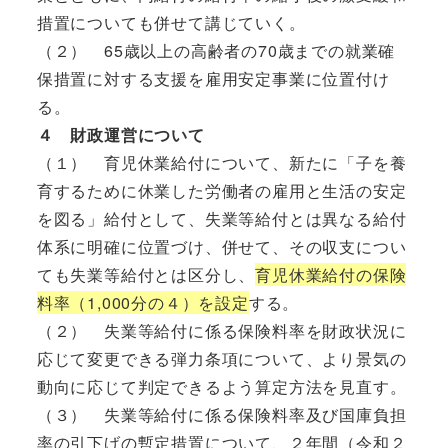
措置についても併せて講じていく。
（２） 65歳以上の高齢者の70歳までの就業確
保措置に対する支援を雇用安定事業に位置付け
る。
４ 財政運営について
（１） 育児休業給付について、新たに「子を養
育するために休業した労働者の雇用と生活の安定
を図る」給付として、失業等給付とは異なる給付
体系に明確に位置づけ、併せて、その収支につい
ても失業等給付とは区分し、
育児休業給付の保険
料率（1,000分の４）を設定
する。
（２） 失業等給付に係る保険料率を財政状況に
応じて変更できる弾力条項について、より景気の
動向に応じて判定できるよう算定方法を見直す。
（３） 失業等給付に係る保険料率及び国庫負担
率の引下げの暫定措置について、２年間（令和２