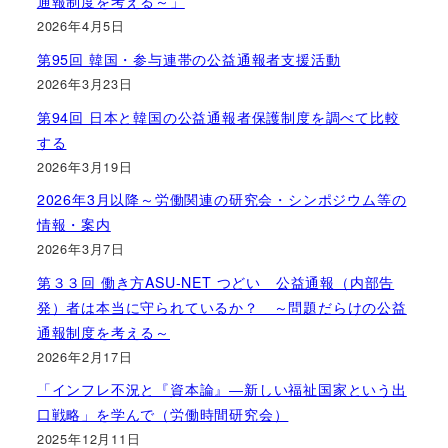
通報制度を考える～」
2026年4月5日
第95回 韓国・参与連帯の公益通報者支援活動
2026年3月23日
第94回 日本と韓国の公益通報者保護制度を調べて比較
する
2026年3月19日
2026年3月以降～労働関連の研究会・シンポジウム等の
情報・案内
2026年3月7日
第３３回 働き方ASU-NET つどい 公益通報（内部告
発）者は本当に守られているか？ ～問題だらけの公益
通報制度を考える～
2026年2月17日
「インフレ不況と『資本論』―新しい福祉国家という出
口戦略」を学んで（労働時間研究会）
2025年12月11日