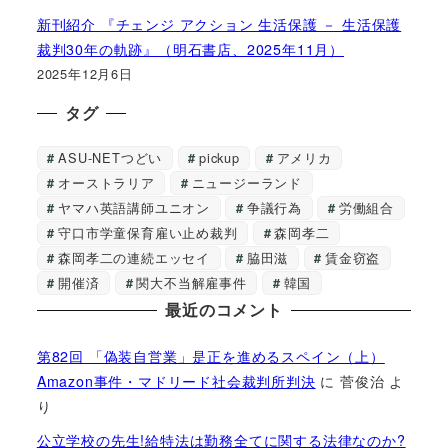
新刊紹介 『チェンジ アクション 生活保護 － 生活保護
裁判30年の軌跡』（明石書店、2025年11月）
2025年12月6日
タグ
ASU-NETつどい
pickup
アメリカ
オーストラリア
ニュージーランド
ヤマハ英語講師ユニオン
争議行為
労働組合
守口市学童保育雇い止め裁判
森岡孝二
森岡孝二の連続エッセイ
脇田滋
賃金窃盗
開催済
関大不当解雇事件
韓国
最近のコメント
第82回 「偽装自営業」是正を進めるスペイン（上）
Amazon事件・マドリード社会裁判所判決
に
菅俊治
よ
り
公立学校の先生!給特法は勤務全てに関する法律なのか?