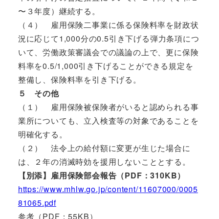
〜３年度）継続する。
（４） 雇用保険二事業に係る保険料率を財政状
況に応じて1,000分の0.5引き下げる弾力条項につ
いて、労働政策審議会での議論の上で、更に保険
料率を0.5/1,000引き下げることができる規定を
整備し、保険料率を引き下げる。
５ その他
（１） 雇用保険被保険者がいると認められる事
業所についても、立入検査等の対象であることを
明確化する。
（２） 法令上の給付額に変更が生じた場合に
は、２年の消滅時効を援用しないこととする。
【別添】雇用保険部会報告（PDF：310KB）
https://www.mhlw.go.jp/content/11607000/0005
81065.pdf
参考（PDF：55KB）