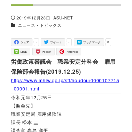
2019年12月28日
ASU-NET
投稿日
著
カテゴリー
ニュース・トピックス
者
-
-
0
シェア
ツイート
ブックマーク
LINE
Pocket
Pinterest
労働政策審議会 職業安定分科会 雇用
保険部会報告(2019.12.25)
https://www.mhlw.go.jp/stf/houdou/0000107715
_00001.html
令和元年12月25日
【照会先】
職業安定局 雇用保険課
課長 松本 圭
調査官 高島 洋平