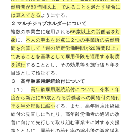
働時間が80時間以上」であることを満たす場合に
は算入できる
ようにする。
２ マルチジョブホルダーについて
複数の事業主に雇用される
65歳以上の労働者を対
象
に、
本人の申出を起点に２つの事業所の労働時
間を合算して「週の所定労働時間が20時間以上」
であることを基準として雇用保険を適用する制度
を試行
することとし、その効果等を施行後５年を
目途として検証する。
３ 高年齢雇用継続給付について
（１）
高年齢雇用継続給付について、令和７年
度から新たに60歳となる労働者への同給付の給付
率を半分程度に縮小
する。また、高年齢雇用継続
給付の見直しに当たり、高年齢労働者の処遇の改
善に向けて先行して取り組む事業主に対する支援
策とともに、同給付の給付率の縮小後の激変緩和