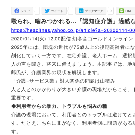
者
-
-
0
シェア
ツイート
ブックマーク
LINE
殴られ、噛みつかれる…「認知症介護」過酷
https://headlines.yahoo.co.jp/article?a=20200114-
2020/01/14(火) 12:00配信 幻冬舎ゴールドオンライン
2025年には、団塊の世代が75歳以上の後期高齢者に
刻化していく一方です。在宅介護、老人ホーム…選択
人の声を聞き、将来に備えましょう。本記事では、地
郎氏が、介護業界の現状を解説します。
「介護=サービス業」対人関係の問題は山積み
人と人とのかかわりが大きい介護の現場だからこそ、
重要です。
◆利用者からの暴力、トラブルも悩みの種
介護の現場において、利用者とのトラブルは避けてと
す。たとえこちらに非がなく、利用者側に問題がある
す。