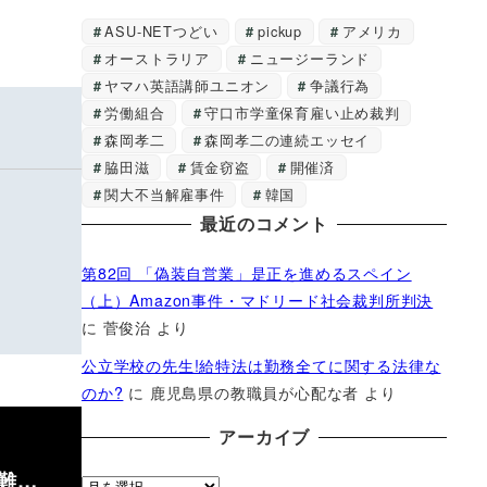
ASU-NETつどい
pickup
アメリカ
オーストラリア
ニュージーランド
ヤマハ英語講師ユニオン
争議行為
労働組合
守口市学童保育雇い止め裁判
森岡孝二
森岡孝二の連続エッセイ
脇田滋
賃金窃盗
開催済
関大不当解雇事件
韓国
最近のコメント
第82回 「偽装自営業」是正を進めるスペイン
（上）Amazon事件・マドリード社会裁判所判決
に
菅俊治
より
公立学校の先生!給特法は勤務全てに関する法律な
のか?
に
鹿児島県の教職員が心配な者
より
アーカイブ
難…
ア