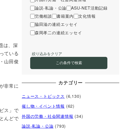
論説-私論・公論
ASU-NET活動記録
労働相談
書籍案内
文化情報
脇田滋の連続エッセイ
森岡孝二の連続エッセイ
題は、深
っている
絞り込みをクリア
・山田俊
この条件で検索
カテゴリー
が非常に
ニュース・トピックス
(6,130)
催し物・イベント情報
(62)
ビス」で
外国の労働・社会関連情報
(34)
とんどで
論説-私論・公論
(793)