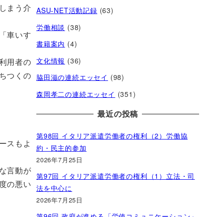
しまう介
ASU-NET活動記録
(63)
労働相談
(38)
「車いす
書籍案内
(4)
文化情報
(36)
利用者の
ちつくの
脇田滋の連続エッセイ
(98)
森岡孝二の連続エッセイ
(351)
最近の投稿
第98回 イタリア派遣労働者の権利（2）労働協
ースもよ
約・民主的参加
2026年7月25日
な言動が
第97回 イタリア派遣労働者の権利（1）立法・司
度の悪い
法を中心に
2026年7月25日
第96回 政府が進める「労使コミュニケーション」