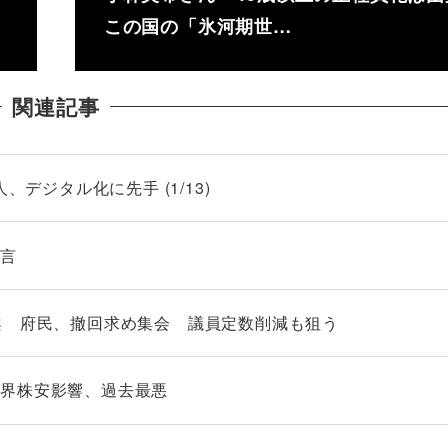
この国の「氷河期世…
関連記事
、デジタル化に先手 (1/13)
提言
案 府民、撤回求め集会 議員定数削減も狙う
世界株安影響、過去最悪