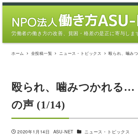
メ
イ
ン
コ
労働者の働き方の改善、貧困・格差の是正に寄与しま
ン
テ
ホーム
全投稿一覧
ニュース・トピックス
殴られ、噛みつ
ン
ツ
へ
移
殴られ、噛みつかれる…
動
の声 (1/14)
カテゴリー
2020年1月14日
ASU-NET
ニュース・トピックス
投稿日
著