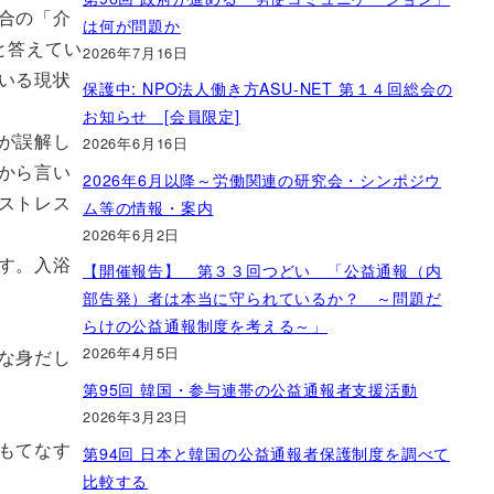
合の「介
は何が問題か
と答えてい
2026年7月16日
いる現状
保護中: NPO法人働き方ASU-NET 第１４回総会の
お知らせ [会員限定]
が誤解し
2026年6月16日
から言い
2026年6月以降～労働関連の研究会・シンポジウ
ストレス
ム等の情報・案内
2026年6月2日
す。入浴
【開催報告】 第３３回つどい 「公益通報（内
部告発）者は本当に守られているか？ ～問題だ
らけの公益通報制度を考える～」
2026年4月5日
な身だし
第95回 韓国・参与連帯の公益通報者支援活動
2026年3月23日
もてなす
第94回 日本と韓国の公益通報者保護制度を調べて
比較する