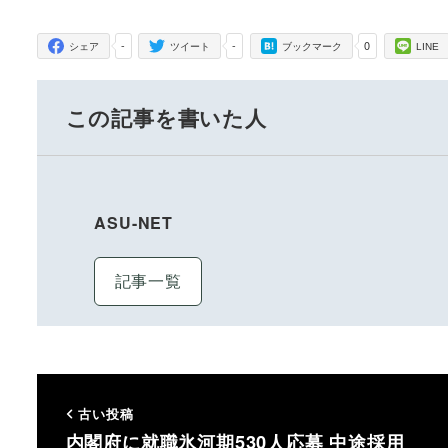
-
-
0
シェア
ツイート
ブックマーク
LINE
この記事を書いた人
ASU-NET
記事一覧
古い投稿
内閣府に就職氷河期530人応募 中途採用