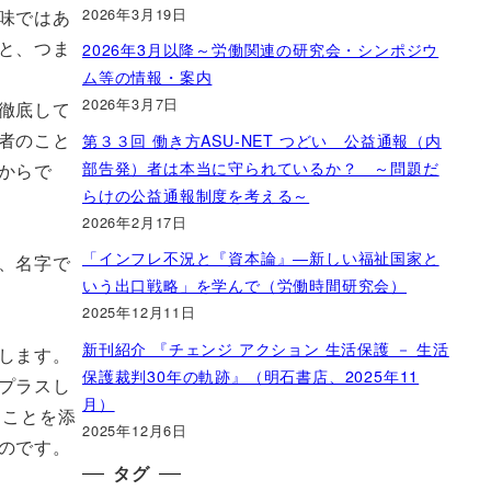
2026年3月19日
味ではあ
と、つま
2026年3月以降～労働関連の研究会・シンポジウ
ム等の情報・案内
2026年3月7日
徹底して
者のこと
第３３回 働き方ASU-NET つどい 公益通報（内
部告発）者は本当に守られているか？ ～問題だ
からで
らけの公益通報制度を考える～
2026年2月17日
「インフレ不況と『資本論』―新しい福祉国家と
、名字で
いう出口戦略」を学んで（労働時間研究会）
2025年12月11日
新刊紹介 『チェンジ アクション 生活保護 － 生活
します。
保護裁判30年の軌跡』（明石書店、2025年11
プラスし
月）
とことを添
2025年12月6日
のです。
タグ