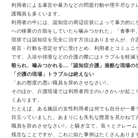
利用者による暴言や暴力などの問題行動や理不尽なク
護職員も多くいます。
利用者の中には、認知症の周辺症状によって暴力的に
への移乗の介助をしていたら噛みつかれた」「食事中
現状では認知症を完全に治す方法はありませんが、介
発言・行動を否定せずに受けとめ、利用者とコミュニ
です。入浴や排泄などの介護の際にはトラブルを軽減
殴られ、噛みつかれる…「認知症介護」過酷な現場の
「介護の現場」トラブルは絶えない
「あの態度の悪い職員を辞めさせなさい!」
そのほか、介護現場では利用者同士のいさかいが起こ
くあります。
たとえば、ある施設の女性利用者は何でも自分が一番
目立っていました。あまりにも失礼な態度を見かねて
職員を辞めさせなさい!」と騒ぎ立て、長々とクレー
残念なことですが、これに似た事例はたくさんありま