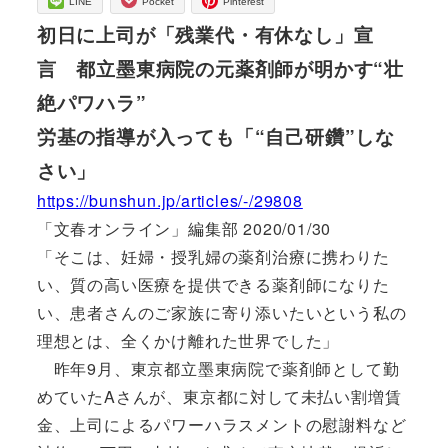
LINE
Pocket
Pinterest
初日に上司が「残業代・有休なし」宣
言 都立墨東病院の元薬剤師が明かす“壮
絶パワハラ”
労基の指導が入っても「“自己研鑽”しな
さい」
https://bunshun.jp/articles/-/29808
「文春オンライン」編集部 2020/01/30
「そこは、妊婦・授乳婦の薬剤治療に携わりた
い、質の高い医療を提供できる薬剤師になりた
い、患者さんのご家族に寄り添いたいという私の
理想とは、全くかけ離れた世界でした」
昨年9月、東京都立墨東病院で薬剤師として勤
めていたAさんが、東京都に対して未払い割増賃
金、上司によるパワーハラスメントの慰謝料など