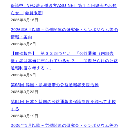
保護中: NPO法人働き方ASU-NET 第１４回総会のお知
らせ [会員限定]
2026年6月16日
2026年6月以降～労働関連の研究会・シンポジウム等の
情報・案内
2026年6月2日
【開催報告】 第３３回つどい 「公益通報（内部告
発）者は本当に守られているか？ ～問題だらけの公益
通報制度を考える～」
2026年4月5日
第95回 韓国・参与連帯の公益通報者支援活動
2026年3月23日
第94回 日本と韓国の公益通報者保護制度を調べて比較
する
2026年3月19日
2026年3月以降～労働関連の研究会・シンポジウム等の