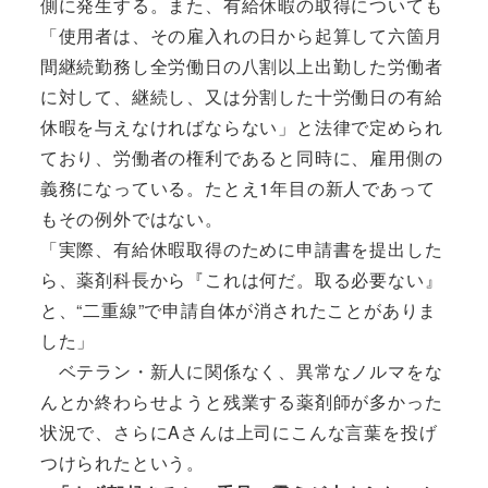
側に発生する。また、有給休暇の取得についても
「使用者は、その雇入れの日から起算して六箇月
間継続勤務し全労働日の八割以上出勤した労働者
に対して、継続し、又は分割した十労働日の有給
休暇を与えなければならない」と法律で定められ
ており、労働者の権利であると同時に、雇用側の
義務になっている。たとえ1年目の新人であって
もその例外ではない。
「実際、有給休暇取得のために申請書を提出した
ら、薬剤科長から『これは何だ。取る必要ない』
と、“二重線”で申請自体が消されたことがありま
した」
ベテラン・新人に関係なく、異常なノルマをな
んとか終わらせようと残業する薬剤師が多かった
状況で、さらにAさんは上司にこんな言葉を投げ
つけられたという。