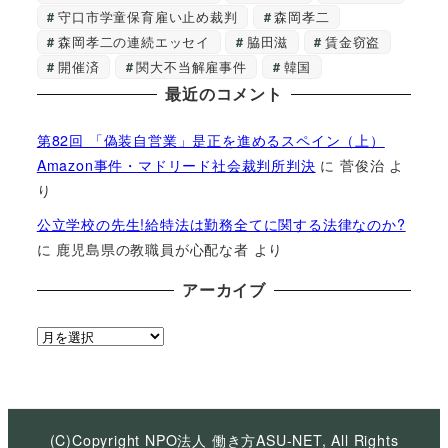
守口市学童保育雇い止め裁判
森岡孝二
森岡孝二の連続エッセイ
脇田滋
賃金窃盗
開催済
関大不当解雇事件
韓国
最近のコメント
第82回 「偽装自営業」是正を進めるスペイン（上）
Amazon事件・マドリード社会裁判所判決
に
菅俊治
よ
り
公立学校の先生!給特法は勤務全てに関する法律なのか?
に
鹿児島県の教職員が心配な者
より
アーカイブ
ア
ー
カ
イ
ブ
(C)Copyright NPO法人 働き方ASU-NET, All Rights