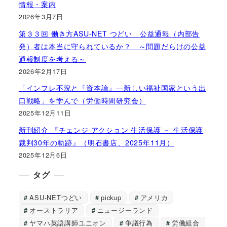
情報・案内
2026年3月7日
第３３回 働き方ASU-NET つどい 公益通報（内部告
発）者は本当に守られているか？ ～問題だらけの公益
通報制度を考える～
2026年2月17日
「インフレ不況と『資本論』―新しい福祉国家という出
口戦略」を学んで（労働時間研究会）
2025年12月11日
新刊紹介 『チェンジ アクション 生活保護 － 生活保護
裁判30年の軌跡』（明石書店、2025年11月）
2025年12月6日
タグ
ASU-NETつどい
pickup
アメリカ
オーストラリア
ニュージーランド
ヤマハ英語講師ユニオン
争議行為
労働組合