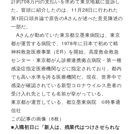
計約708万円の支払いを求めて東京地裁に提訴し
た。冒頭に紹介したのは、11月28日に行われた
第1回口頭弁論で原告のAさんが述べた意見陳述の
一部だ。
Aさんが勤めていた東京都立墨東病院は、東京
都が運営する病院で、1978年に日本で初めて精
神科救急医療事業（ER）を開始。高度救命救急
センター・東京都がん診療連携拠点病院・第一種
感染症指定医療機関などに指定されており、都内
でも高い水準を誇る医療機関だ。現在、世界中で
感染が確認されている新型コロナウイルス患者の
受け入れ先としても名前が挙がっている。
東京都が運営している、都立墨東病院 ©時事通
信社
この記事の画像（8枚）
■入職初日に「新人は、残業代はつけさせられな