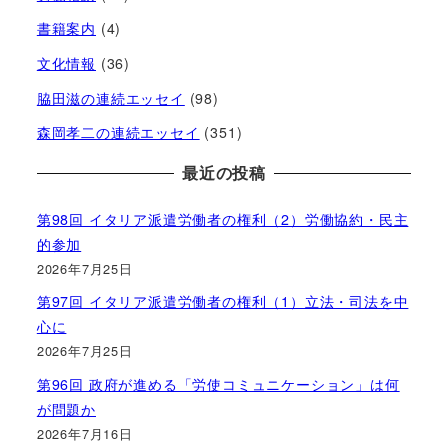
書籍案内
(4)
文化情報
(36)
脇田滋の連続エッセイ
(98)
森岡孝二の連続エッセイ
(351)
最近の投稿
第98回 イタリア派遣労働者の権利（2）労働協約・民主
的参加
2026年7月25日
第97回 イタリア派遣労働者の権利（1）立法・司法を中
心に
2026年7月25日
第96回 政府が進める「労使コミュニケーション」は何
が問題か
2026年7月16日