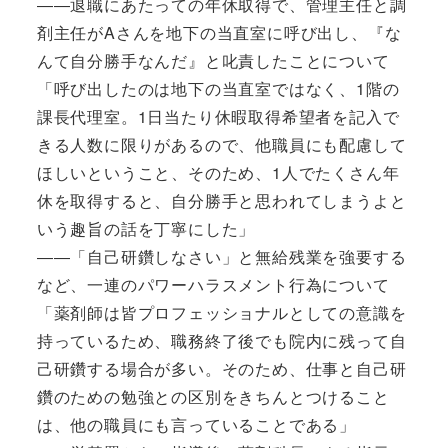
――退職にあたっての年休取得で、管理主任と調
剤主任がAさんを地下の当直室に呼び出し、『な
んて自分勝手なんだ』と叱責したことについて
「呼び出したのは地下の当直室ではなく、1階の
課長代理室。1日当たり休暇取得希望者を記入で
きる人数に限りがあるので、他職員にも配慮して
ほしいということ、そのため、1人でたくさん年
休を取得すると、自分勝手と思われてしまうよと
いう趣旨の話を丁寧にした」
――「自己研鑽しなさい」と無給残業を強要する
など、一連のパワーハラスメント行為について
「薬剤師は皆プロフェッショナルとしての意識を
持っているため、職務終了後でも院内に残って自
己研鑽する場合が多い。そのため、仕事と自己研
鑽のための勉強との区別をきちんとつけること
は、他の職員にも言っていることである」