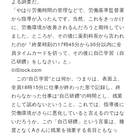
よる調査だ。
「やはり労働時間の管理などで、労働基準監督署
から指導が入ったんです。当然、これをきっかけ
に、労働環境が改善されるんだろうと期待してい
ました。ところが、その後に薬剤科長から言われ
たのが『終業時刻の17時45分から30分以内に全
員タイムカードを切って、その後に自己学習（自
己研鑽）をしなさい』と」
©iStock.com
この“自己学習”とは何か。つまりは、表面上、
全員18時15分に仕事が終わった形で記録し、終
わらなかった仕事は“自己研鑽”の時間とし、残業
として認めないということ。これでは、指導後に
労働環境がさらに悪化していると言えるのではな
いだろうか。この「自己研鑽」という言葉は、幾
度となくAさんに残業を強要する名目ともなっ