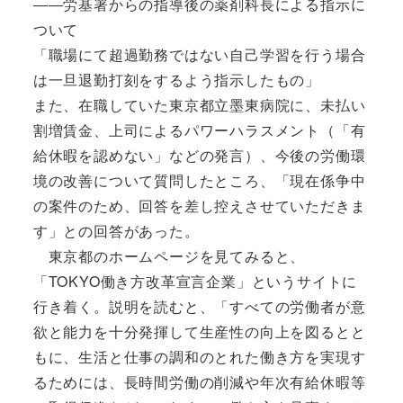
――労基署からの指導後の薬剤科長による指示に
ついて
「職場にて超過勤務ではない自己学習を行う場合
は一旦退勤打刻をするよう指示したもの」
また、在職していた東京都立墨東病院に、未払い
割増賃金、上司によるパワーハラスメント（「有
給休暇を認めない」などの発言）、今後の労働環
境の改善について質問したところ、「現在係争中
の案件のため、回答を差し控えさせていただきま
す」との回答があった。
東京都のホームページを見てみると、
「TOKYO働き方改革宣言企業」というサイトに
行き着く。説明を読むと、「すべての労働者が意
欲と能力を十分発揮して生産性の向上を図るとと
もに、生活と仕事の調和のとれた働き方を実現す
るためには、長時間労働の削減や年次有給休暇等