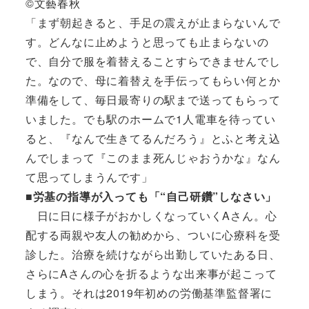
©文藝春秋
「まず朝起きると、手足の震えが止まらないんで
す。どんなに止めようと思っても止まらないの
で、自分で服を着替えることすらできませんでし
た。なので、母に着替えを手伝ってもらい何とか
準備をして、毎日最寄りの駅まで送ってもらって
いました。でも駅のホームで1人電車を待ってい
ると、『なんで生きてるんだろう』とふと考え込
んでしまって『このまま死んじゃおうかな』なん
て思ってしまうんです」
■労基の指導が入っても「“自己研鑽”しなさい」
日に日に様子がおかしくなっていくAさん。心
配する両親や友人の勧めから、ついに心療科を受
診した。治療を続けながら出勤していたある日、
さらにAさんの心を折るような出来事が起こって
しまう。それは2019年初めの労働基準監督署に