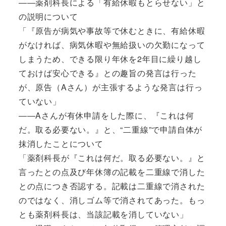
――薬剤科長による「有給休暇もとらせない」と
の説明について
「『原告が病気や事故等で休むときに、有給休暇
がなければ、病気休暇や無給扱いの欠勤になって
しまうため、できる限り年休を2年目に繰り越し
ておけば安心できる』との趣旨の発言は行った
が、原告（Aさん）が主張するような発言は行っ
ていない」
――Aさんが有休申請をした際に、『これは何
だ。取る必要ない。』と、“二重線”で申請自体が
抹消したことについて
「薬剤科長が『これは何だ。取る必要ない。』と
言ったとの点及び年休簿の記載を二重線で消した
との点につき否認する。記載は二重線で消された
のではなく、消しゴム等で消されてあった。もっ
とも薬剤科長は、当該記載を消していない」