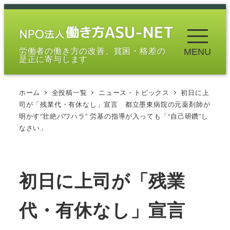
メ
イ
ン
労働者の働き方の改善、貧困・格差の
MENU
コ
是正に寄与します
ン
テ
ホーム
全投稿一覧
ニュース・トピックス
初日に上
ン
司が「残業代・有休なし」宣言 都立墨東病院の元薬剤師が
ツ
明かす“壮絶パワハラ” 労基の指導が入っても「“自己研鑽”し
へ
なさい」
移
動
初日に上司が「残業
代・有休なし」宣言