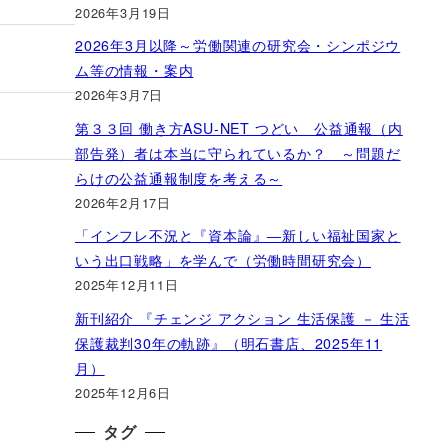
2026年3月19日
2026年3月以降～労働関連の研究会・シンポジウ
ム等の情報・案内
2026年3月7日
第３３回 働き方ASU-NET つどい 公益通報（内
部告発）者は本当に守られているか？ ～問題だ
らけの公益通報制度を考える～
2026年2月17日
「インフレ不況と『資本論』―新しい福祉国家と
いう出口戦略」を学んで（労働時間研究会）
2025年12月11日
新刊紹介 『チェンジ アクション 生活保護 － 生活
保護裁判30年の軌跡』（明石書店、2025年11
月）
2025年12月6日
タグ