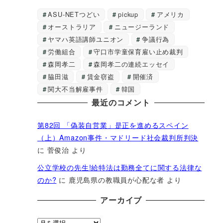
ASU-NETつどい
pickup
アメリカ
オーストラリア
ニュージーランド
ヤマハ英語講師ユニオン
争議行為
労働組合
守口市学童保育雇い止め裁判
森岡孝二
森岡孝二の連続エッセイ
脇田滋
賃金窃盗
開催済
関大不当解雇事件
韓国
最近のコメント
第82回 「偽装自営業」是正を進めるスペイン
（上）Amazon事件・マドリード社会裁判所判決
に
菅俊治
より
公立学校の先生!給特法は勤務全てに関する法律な
のか?
に
鹿児島県の教職員が心配な者
より
アーカイブ
ア