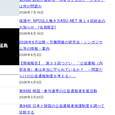
は何が問題か
2026年7月16日
保護中: NPO法人働き方ASU-NET 第１４回総会の
お知らせ [会員限定]
2026年6月16日
2026年6月以降～労働関連の研究会・シンポジウ
福島
ム等の情報・案内
2026年6月2日
【開催報告】 第３３回つどい 「公益通報（内
部告発）者は本当に守られているか？ ～問題だ
らけの公益通報制度を考える～」
2026年4月5日
第95回 韓国・参与連帯の公益通報者支援活動
2026年3月23日
第94回 日本と韓国の公益通報者保護制度を調べて
比較する