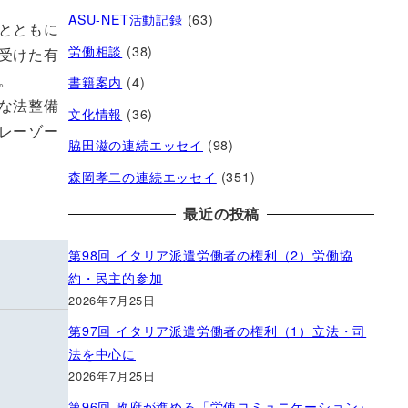
ASU-NET活動記録
(63)
とともに
労働相談
(38)
受けた有
。
書籍案内
(4)
な法整備
文化情報
(36)
レーゾー
脇田滋の連続エッセイ
(98)
森岡孝二の連続エッセイ
(351)
最近の投稿
第98回 イタリア派遣労働者の権利（2）労働協
約・民主的参加
2026年7月25日
第97回 イタリア派遣労働者の権利（1）立法・司
法を中心に
2026年7月25日
第96回 政府が進める「労使コミュニケーション」