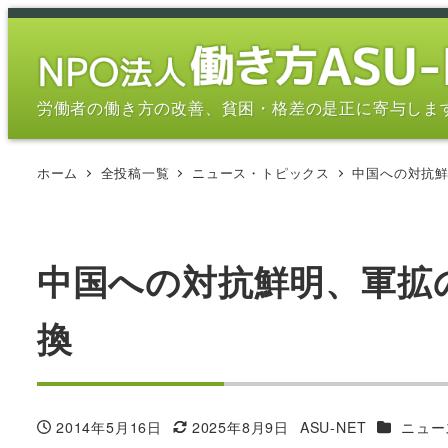
メ
イ
ン
コ
労働者の働き方の改善、貧困・格差の是正に寄与しま
ン
テ
ホーム
全投稿一覧
ニュース・トピックス
中国への対抗
ン
ツ
へ
移
中国への対抗鮮明、軍拡
動
換
カテゴリ
2014年5月16日
2025年8月9日
ASU-NET
ニュー
投稿日
更新日
著