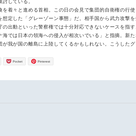
検討している。
を着々と進める首相。この日の会見で集団的自衛権の行使
を想定した「グレーゾーン事態」だ。相手国から武力攻撃を
庁の出動といった警察権では十分対応できないケースを指す
海では日本の領海への侵入が相次いでいる」と指摘。新た
団が我が国の離島に上陸してくるかもしれない。こうしたグ
Pocket
Pinterest