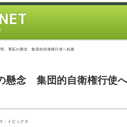
す
鮮明、軍拡の懸念 集団的自衛権行使へ転換
の懸念 集団的自衛権行使
ー
ス・トピックス