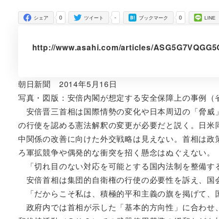
者
0
-
0
シェア
ツイート
ブックマーク
LINE
http://www.asahi.com/articles/ASG5G7VQGG
朝日新聞 2014年5月16日
写真・図版：安倍内閣が想定する安全保障上の事例（
安倍晋三首相は国際情勢の変化や日本周辺の「脅威」
の行使を認める憲法解釈の変更が必要だと説く。日米
中関係の改善に向けた外交戦略は見えない。首相は政
ろ軍拡競争や偶発的な衝突を招く懸念はぬぐえない。
「切れ目のない対応を可能とする国内法制を整備す
安倍首相は集団的自衛権の行使の必要性を訴え、国
「だからこそ私は、積極的平和主義の旗を掲げて、
政府内では首相が示した「基本的方向性」に合わせ、