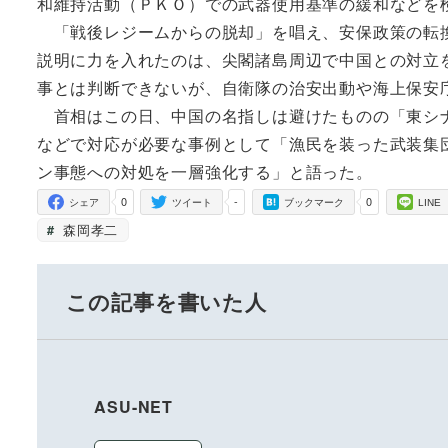
和維持活動（ＰＫＯ）での武器使用基準の緩和などを
「戦後レジームからの脱却」を唱え、安保政策の転換
説明に力を入れたのは、尖閣諸島周辺で中国との対立
事とは判断できないが、自衛隊の治安出動や海上保安
首相はこの日、中国の名指しは避けたものの「東シナ
などで対応が必要な事例として「漁民を装った武装集
ン事態への対処を一層強化する」と語った。
0
-
0
シェア
ツイート
ブックマーク
LINE
森岡孝二
この記事を書いた人
ASU-NET