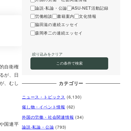
論説-私論・公論
ASU-NET活動記録
労働相談
書籍案内
文化情報
脇田滋の連続エッセイ
森岡孝二の連続エッセイ
絞り込みをクリア
この条件で検索
的自衛権
るが、日
が、むし
カテゴリー
ニュース・トピックス
(6,130)
催し物・イベント情報
(62)
外国の労働・社会関連情報
(34)
や国連平
論説-私論・公論
(793)