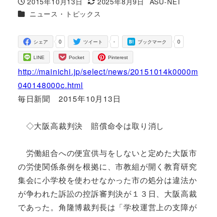
2015年10月13日
2025年8月9日
ASU-NET
投稿日
更新日
著
カテゴリー
ニュース・トピックス
者
0
-
0
シェア
ツイート
ブックマーク
LINE
Pocket
Pinterest
http://mainichi.jp/select/news/20151014k0000m
040148000c.html
毎日新聞 2015年10月13日
◇大阪高裁判決 賠償命令は取り消し
労働組合への便宜供与をしないと定めた大阪市
の労使関係条例を根拠に、市教組が開く教育研究
集会に小学校を使わせなかった市の処分は違法か
が争われた訴訟の控訴審判決が１３日、大阪高裁
であった。角隆博裁判長は「学校運営上の支障が