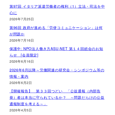
第97回 イタリア派遣労働者の権利（1）立法・司法を中
心に
2026年7月25日
第96回 政府が進める「労使コミュニケーション」は何
が問題か
2026年7月16日
保護中: NPO法人働き方ASU-NET 第１４回総会のお知
らせ [会員限定]
2026年6月16日
2026年6月以降～労働関連の研究会・シンポジウム等の
情報・案内
2026年6月2日
【開催報告】 第３３回つどい 「公益通報（内部告
発）者は本当に守られているか？ ～問題だらけの公益
通報制度を考える～」
2026年4月5日