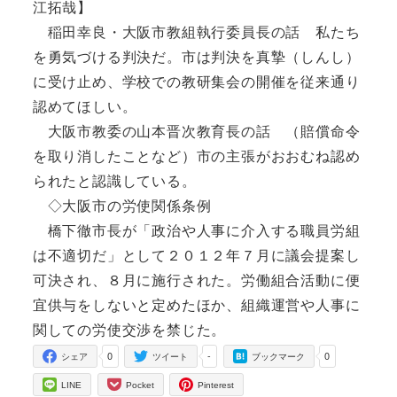
江拓哉】
稲田幸良・大阪市教組執行委員長の話 私たち
を勇気づける判決だ。市は判決を真摯（しんし）
に受け止め、学校での教研集会の開催を従来通り
認めてほしい。
大阪市教委の山本晋次教育長の話 （賠償命令
を取り消したことなど）市の主張がおおむね認め
られたと認識している。
◇大阪市の労使関係条例
橋下徹市長が「政治や人事に介入する職員労組
は不適切だ」として２０１２年７月に議会提案し
可決され、８月に施行された。労働組合活動に便
宜供与をしないと定めたほか、組織運営や人事に
関しての労使交渉を禁じた。
0
-
0
シェア
ツイート
ブックマーク
LINE
Pocket
Pinterest