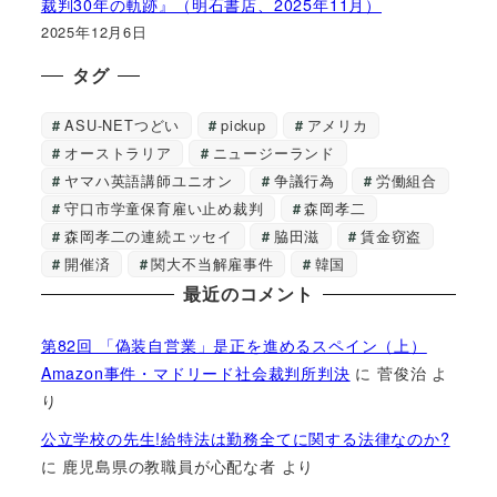
裁判30年の軌跡』（明石書店、2025年11月）
2025年12月6日
タグ
ASU-NETつどい
pickup
アメリカ
オーストラリア
ニュージーランド
ヤマハ英語講師ユニオン
争議行為
労働組合
守口市学童保育雇い止め裁判
森岡孝二
森岡孝二の連続エッセイ
脇田滋
賃金窃盗
開催済
関大不当解雇事件
韓国
最近のコメント
第82回 「偽装自営業」是正を進めるスペイン（上）
Amazon事件・マドリード社会裁判所判決
に
菅俊治
よ
り
公立学校の先生!給特法は勤務全てに関する法律なのか?
に
鹿児島県の教職員が心配な者
より