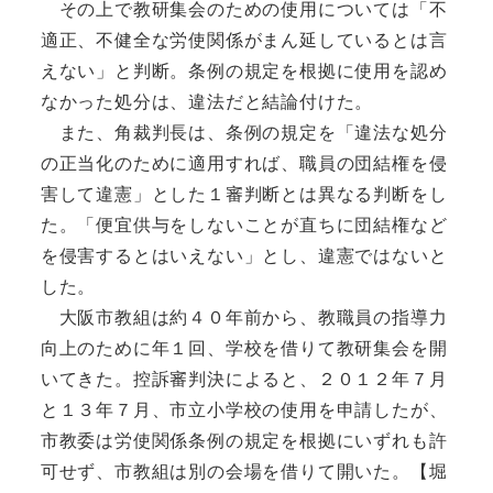
その上で教研集会のための使用については「不
適正、不健全な労使関係がまん延しているとは言
えない」と判断。条例の規定を根拠に使用を認め
なかった処分は、違法だと結論付けた。
また、角裁判長は、条例の規定を「違法な処分
の正当化のために適用すれば、職員の団結権を侵
害して違憲」とした１審判断とは異なる判断をし
た。「便宜供与をしないことが直ちに団結権など
を侵害するとはいえない」とし、違憲ではないと
した。
大阪市教組は約４０年前から、教職員の指導力
向上のために年１回、学校を借りて教研集会を開
いてきた。控訴審判決によると、２０１２年７月
と１３年７月、市立小学校の使用を申請したが、
市教委は労使関係条例の規定を根拠にいずれも許
可せず、市教組は別の会場を借りて開いた。【堀