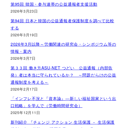
第95回 韓国・参与連帯の公益通報者支援活動
2026年3月23日
第94回 日本と韓国の公益通報者保護制度を調べて比較
する
2026年3月19日
2026年3月以降～労働関連の研究会・シンポジウム等の
情報・案内
2026年3月7日
第３３回 働き方ASU-NET つどい 公益通報（内部告
発）者は本当に守られているか？ ～問題だらけの公益
通報制度を考える～
2026年2月17日
「インフレ不況と『資本論』―新しい福祉国家という出
口戦略」を学んで（労働時間研究会）
2025年12月11日
新刊紹介 『チェンジ アクション 生活保護 － 生活保護