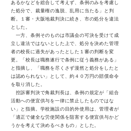
あるかなどを総合して考えず、条例のみを考慮し
た処分で、裁量権の逸脱、乱用に当たる」と判
断。１審・大阪地裁判決に続き、市の処分を違法
とした。
一方、条例そのものは市議会の可決を受けて成
立し違法ではないとした上で、処分を決めた管理
者の校長に過失があったとした１審の判断を変
更。「校長は職務遂行で条例に従う義務がある」
と指摘し、「職務を尽くさず漫然と処分をしたと
は認められない」として、約４０万円の賠償命令
を取り消した。
控訴審判決で角裁判長は、条例の規定が「組合
活動への便宜供与を一律に禁止したものではな
い」と指摘。学校施設の目的外使用は、管理者が
「適正で健全な労使関係を阻害する便宜供与かど
うかを考えて決めるべきもの」とした。