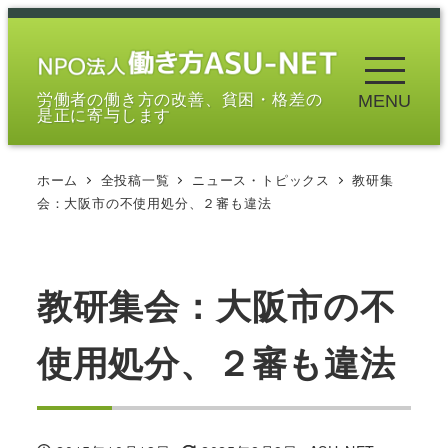
メ
イ
ン
労働者の働き方の改善、貧困・格差の
MENU
コ
是正に寄与します
ン
テ
ホーム
全投稿一覧
ニュース・トピックス
教研集
ン
会：大阪市の不使用処分、２審も違法
ツ
へ
移
教研集会：大阪市の不
動
使用処分、２審も違法