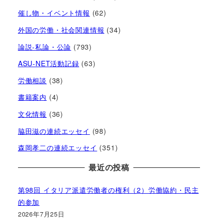
催し物・イベント情報
(62)
外国の労働・社会関連情報
(34)
論説-私論・公論
(793)
ASU-NET活動記録
(63)
労働相談
(38)
書籍案内
(4)
文化情報
(36)
脇田滋の連続エッセイ
(98)
森岡孝二の連続エッセイ
(351)
最近の投稿
第98回 イタリア派遣労働者の権利（2）労働協約・民主
的参加
2026年7月25日