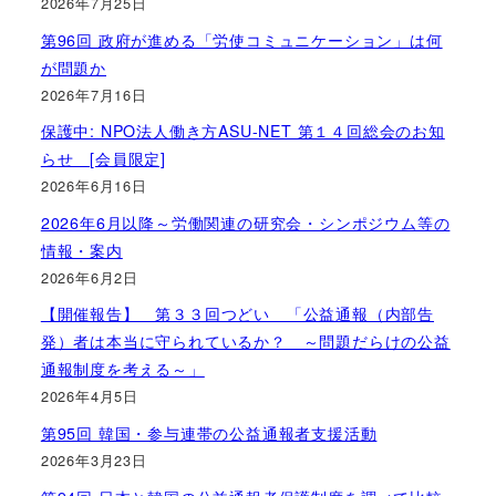
2026年7月25日
第96回 政府が進める「労使コミュニケーション」は何
が問題か
2026年7月16日
保護中: NPO法人働き方ASU-NET 第１４回総会のお知
らせ [会員限定]
2026年6月16日
2026年6月以降～労働関連の研究会・シンポジウム等の
情報・案内
2026年6月2日
【開催報告】 第３３回つどい 「公益通報（内部告
発）者は本当に守られているか？ ～問題だらけの公益
通報制度を考える～」
2026年4月5日
第95回 韓国・参与連帯の公益通報者支援活動
2026年3月23日