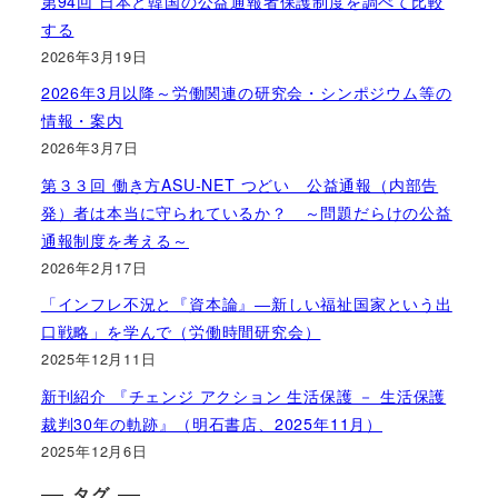
第94回 日本と韓国の公益通報者保護制度を調べて比較
する
2026年3月19日
2026年3月以降～労働関連の研究会・シンポジウム等の
情報・案内
2026年3月7日
第３３回 働き方ASU-NET つどい 公益通報（内部告
発）者は本当に守られているか？ ～問題だらけの公益
通報制度を考える～
2026年2月17日
「インフレ不況と『資本論』―新しい福祉国家という出
口戦略」を学んで（労働時間研究会）
2025年12月11日
新刊紹介 『チェンジ アクション 生活保護 － 生活保護
裁判30年の軌跡』（明石書店、2025年11月）
2025年12月6日
タグ