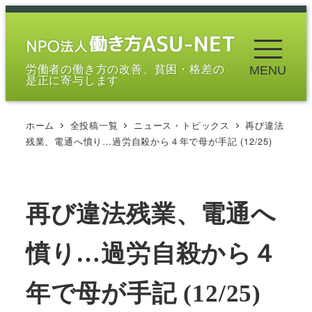
メ
イ
ン
労働者の働き方の改善、貧困・格差の
MENU
コ
是正に寄与します
ン
テ
ホーム
全投稿一覧
ニュース・トピックス
再び違法
ン
残業、電通へ憤り…過労自殺から４年で母が手記 (12/25)
ツ
へ
移
再び違法残業、電通へ
動
憤り…過労自殺から４
年で母が手記 (12/25)