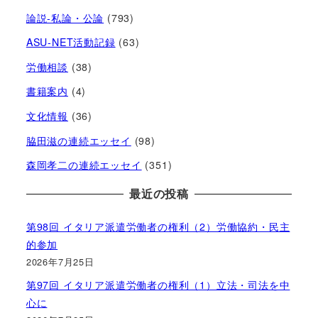
論説-私論・公論
(793)
ASU-NET活動記録
(63)
労働相談
(38)
書籍案内
(4)
文化情報
(36)
脇田滋の連続エッセイ
(98)
森岡孝二の連続エッセイ
(351)
最近の投稿
第98回 イタリア派遣労働者の権利（2）労働協約・民主
的参加
2026年7月25日
第97回 イタリア派遣労働者の権利（1）立法・司法を中
心に