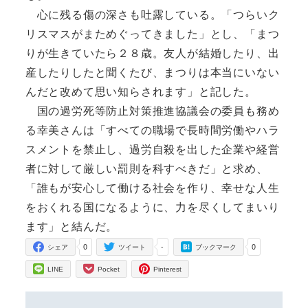
心に残る傷の深さも吐露している。「つらいク
リスマスがまためぐってきました」とし、「まつ
りが生きていたら２８歳。友人が結婚したり、出
産したりしたと聞くたび、まつりは本当にいない
んだと改めて思い知らされます」と記した。
国の過労死等防止対策推進協議会の委員も務め
る幸美さんは「すべての職場で長時間労働やハラ
スメントを禁止し、過労自殺を出した企業や経営
者に対して厳しい罰則を科すべきだ」と求め、
「誰もが安心して働ける社会を作り、幸せな人生
をおくれる国になるように、力を尽くしてまいり
ます」と結んだ。
0
-
0
シェア
ツイート
ブックマーク
LINE
Pocket
Pinterest