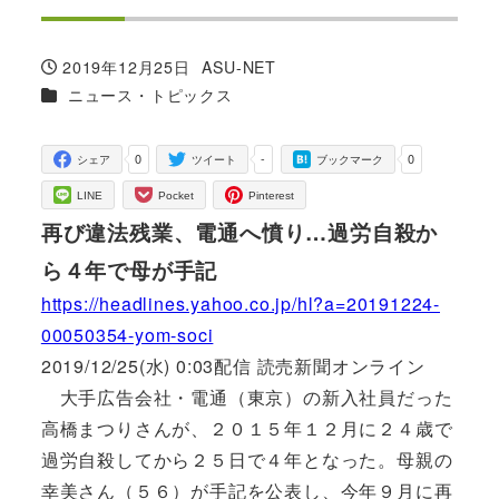
2019年12月25日
ASU-NET
投稿日
著
カテゴリー
ニュース・トピックス
者
0
-
0
シェア
ツイート
ブックマーク
LINE
Pocket
Pinterest
再び違法残業、電通へ憤り…過労自殺か
ら４年で母が手記
https://headlines.yahoo.co.jp/hl?a=20191224-
00050354-yom-soci
2019/12/25(水) 0:03配信 読売新聞オンライン
大手広告会社・電通（東京）の新入社員だった
高橋まつりさんが、２０１５年１２月に２４歳で
過労自殺してから２５日で４年となった。母親の
幸美さん（５６）が手記を公表し、今年９月に再