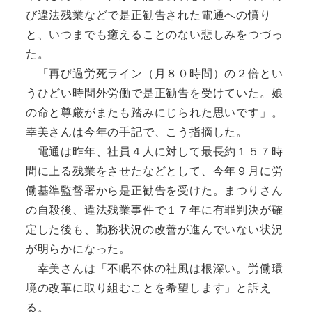
び違法残業などで是正勧告された電通への憤り
と、いつまでも癒えることのない悲しみをつづっ
た。
「再び過労死ライン（月８０時間）の２倍とい
うひどい時間外労働で是正勧告を受けていた。娘
の命と尊厳がまたも踏みにじられた思いです」。
幸美さんは今年の手記で、こう指摘した。
電通は昨年、社員４人に対して最長約１５７時
間に上る残業をさせたなどとして、今年９月に労
働基準監督署から是正勧告を受けた。まつりさん
の自殺後、違法残業事件で１７年に有罪判決が確
定した後も、勤務状況の改善が進んでいない状況
が明らかになった。
幸美さんは「不眠不休の社風は根深い。労働環
境の改革に取り組むことを希望します」と訴え
る。