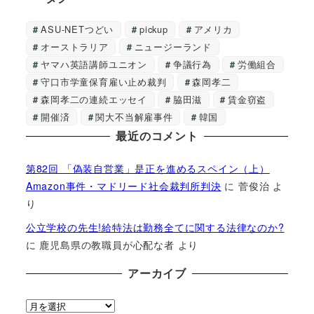
ASU-NETつどい
pickup
アメリカ
オーストラリア
ニュージーランド
ヤマハ英語講師ユニオン
争議行為
労働組合
守口市学童保育雇い止め裁判
森岡孝二
森岡孝二の連続エッセイ
脇田滋
賃金窃盗
開催済
関大不当解雇事件
韓国
最近のコメント
第82回 「偽装自営業」是正を進めるスペイン（上）
Amazon事件・マドリード社会裁判所判決
に
菅俊治
よ
り
公立学校の先生!給特法は勤務全てに関する法律なのか?
に
鹿児島県の教職員が心配な者
より
アーカイブ
ア