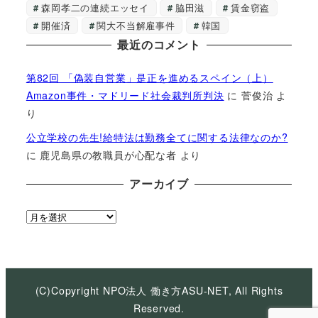
森岡孝二の連続エッセイ
脇田滋
賃金窃盗
開催済
関大不当解雇事件
韓国
最近のコメント
第82回 「偽装自営業」是正を進めるスペイン（上）
Amazon事件・マドリード社会裁判所判決
に
菅俊治
よ
り
公立学校の先生!給特法は勤務全てに関する法律なのか?
に
鹿児島県の教職員が心配な者
より
アーカイブ
ア
ー
カ
イ
ブ
(C)Copyright NPO法人 働き方ASU-NET, All Rights
Reserved.