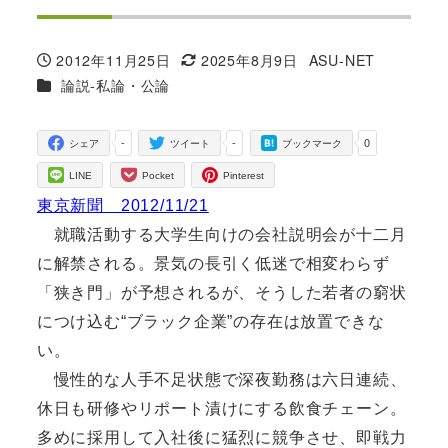
2012年11月25日
2025年8月9日
ASU-NET
投稿日
更新日
著
カテゴリー
論説-私論・公論
者
-
-
0
シェア
ツイート
ブックマーク
LINE
Pocket
Pinterest
東京新聞 2012/11/21
就職活動する大学生向けの会社説明会が十二月
に解禁される。景気の長引く低迷で相変わらず
「狭き門」が予想されるが、そうした若者の窮状
につけ込む“ブラック企業”の存在は放置できな
い。
慢性的な人手不足状態で深夜勤務は六日連続、
休日も研修やリポート漬けにする飲食チェーン。
多めに採用して入社後に猛烈に競争させ、即戦力