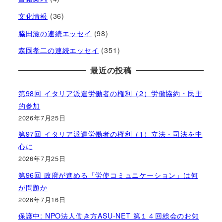
文化情報
(36)
脇田滋の連続エッセイ
(98)
森岡孝二の連続エッセイ
(351)
最近の投稿
第98回 イタリア派遣労働者の権利（2）労働協約・民主
的参加
2026年7月25日
第97回 イタリア派遣労働者の権利（1）立法・司法を中
心に
2026年7月25日
第96回 政府が進める「労使コミュニケーション」は何
が問題か
2026年7月16日
保護中: NPO法人働き方ASU-NET 第１４回総会のお知