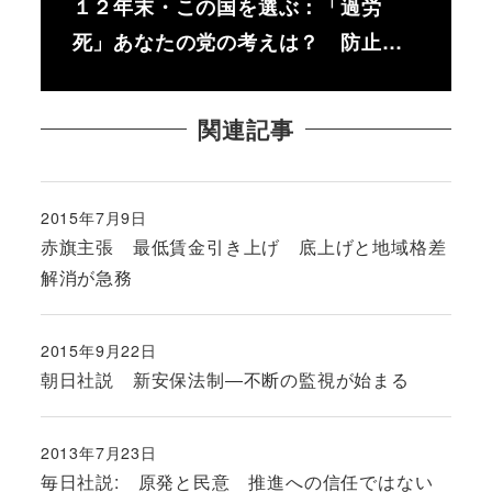
１２年末・この国を選ぶ：「過労
死」あなたの党の考えは？ 防止…
関連記事
2015年7月9日
投稿日
赤旗主張 最低賃金引き上げ 底上げと地域格差
解消が急務
2015年9月22日
投稿日
朝日社説 新安保法制―不断の監視が始まる
2013年7月23日
投稿日
毎日社説: 原発と民意 推進への信任ではない