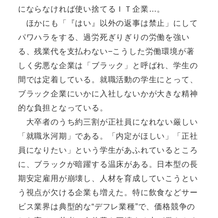
にならなければ使い捨てるＩＴ企業…。
ほかにも「『はい』以外の返事は禁止」にして
パワハラをする、過労死ぎりぎりの労働を強い
る、残業代を支払わない−こうした労働環境が著
しく劣悪な企業は「ブラック」と呼ばれ、学生の
間では定着している。就職活動の学生にとって、
ブラック企業にいかに入社しないかが大きな精神
的な負担となっている。
大卒者のうち約三割が正社員になれない厳しい
「就職氷河期」である。「内定がほしい」「正社
員になりたい」という学生があふれているところ
に、ブラックが暗躍する温床がある。日本型の長
期安定雇用が崩壊し、人材を育成していこうとい
う視点が欠ける企業も増えた。特に飲食などサー
ビス業界は典型的な“デフレ業種”で、価格競争の