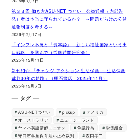
2026年3月7日
第３３回 働き方ASU-NET つどい 公益通報（内部告
発）者は本当に守られているか？ ～問題だらけの公益
通報制度を考える～
2026年2月17日
「インフレ不況と『資本論』―新しい福祉国家という出
口戦略」を学んで（労働時間研究会）
2025年12月11日
新刊紹介 『チェンジ アクション 生活保護 － 生活保護
裁判30年の軌跡』（明石書店、2025年11月）
2025年12月6日
タグ
ASU-NETつどい
pickup
アメリカ
オーストラリア
ニュージーランド
ヤマハ英語講師ユニオン
争議行為
労働組合
守口市学童保育雇い止め裁判
森岡孝二