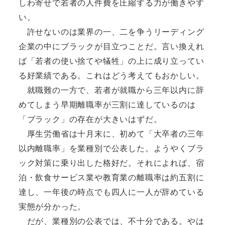
しわ寄せで若者の人件費を圧縮する力が働きやす
い。
許せないのは業界の一、二を争うリーディング
企業の中にブラックが目立つことだ。言い換えれ
ば「若者の使い捨てや犠牲」の上に成り立ってい
る好業績である。これはどう考えてもおかしい。
就職難の一方で、若者が就職から三年以内に辞
めてしまう早期離職率が三割に達しているのは
「ブラック」の存在が大きいはずだ。
厚生労働省は十月末に、初めて「大卒者の三年
以内離職率」を業種別で公表した。ようやくブラ
ック対策に乗り出した格好だ。それによれば、宿
泊・飲食サービス業や教育業の離職率は約五割に
達し、一年後の時点でも四人に一人が辞めている
実態が分かった。
だが、業種別の公表では、不十分である。やは