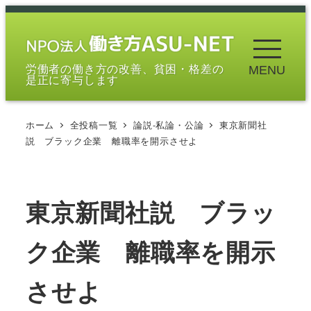
メ
イ
ン
労働者の働き方の改善、貧困・格差の
MENU
コ
是正に寄与します
ン
テ
ホーム
全投稿一覧
論説-私論・公論
東京新聞社
ン
説 ブラック企業 離職率を開示させよ
ツ
へ
移
東京新聞社説 ブラッ
動
ク企業 離職率を開示
させよ