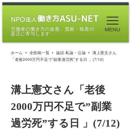
メ
イ
ン
労働者の働き方の改善、貧困・格差の
MENU
コ
是正に寄与します
ン
テ
ホーム
全投稿一覧
論説-私論・公論
溝上憲文さん
ン
「老後2000万円不足で”副業過労死”する日 」(7/12)
ツ
へ
移
溝上憲文さん「老後
動
2000万円不足で”副業
過労死”する日 」(7/12)