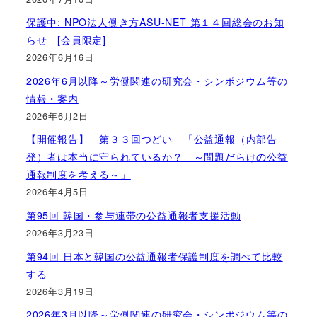
保護中: NPO法人働き方ASU-NET 第１４回総会のお知
らせ [会員限定]
2026年6月16日
2026年6月以降～労働関連の研究会・シンポジウム等の
情報・案内
2026年6月2日
【開催報告】 第３３回つどい 「公益通報（内部告
発）者は本当に守られているか？ ～問題だらけの公益
通報制度を考える～」
2026年4月5日
第95回 韓国・参与連帯の公益通報者支援活動
2026年3月23日
第94回 日本と韓国の公益通報者保護制度を調べて比較
する
2026年3月19日
2026年3月以降～労働関連の研究会・シンポジウム等の