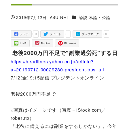
カテゴリー
2019年7月12日
ASU-NET
論説-私論・公論
投稿日
著
者
0
-
0
シェア
ツイート
ブックマーク
LINE
Pocket
Pinterest
老後2000万円不足で”副業過労死”する日
https://headlines.yahoo.co.jp/article?
a=20190712-00029280-president-bus_all
7/12(金) 9:15配信 プレジデントオンライン
老後2000万円不足で
※写真はイメージです（写真＝iStock.com／
roberuto）
「老後に備えるには副業をするしかない」。今年