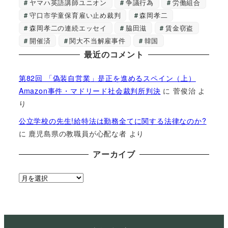
ヤマハ英語講師ユニオン
争議行為
労働組合
守口市学童保育雇い止め裁判
森岡孝二
森岡孝二の連続エッセイ
脇田滋
賃金窃盗
開催済
関大不当解雇事件
韓国
最近のコメント
第82回 「偽装自営業」是正を進めるスペイン（上）
Amazon事件・マドリード社会裁判所判決
に
菅俊治
よ
り
公立学校の先生!給特法は勤務全てに関する法律なのか?
に
鹿児島県の教職員が心配な者
より
アーカイブ
ア
ー
カ
イ
ブ