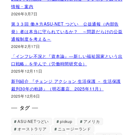
情報・案内
2026年3月7日
第３３回 働き方ASU-NET つどい 公益通報（内部告
発）者は本当に守られているか？ ～問題だらけの公益
通報制度を考える～
2026年2月17日
「インフレ不況と『資本論』―新しい福祉国家という出
口戦略」を学んで（労働時間研究会）
2025年12月11日
新刊紹介 『チェンジ アクション 生活保護 － 生活保護
裁判30年の軌跡』（明石書店、2025年11月）
2025年12月6日
タグ
ASU-NETつどい
pickup
アメリカ
オーストラリア
ニュージーランド