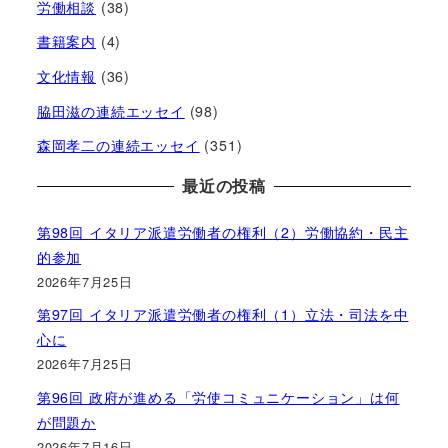
労働相談
(38)
書籍案内
(4)
文化情報
(36)
脇田滋の連続エッセイ
(98)
森岡孝二の連続エッセイ
(351)
最近の投稿
第98回 イタリア派遣労働者の権利（2）労働協約・民主
的参加
2026年7月25日
第97回 イタリア派遣労働者の権利（1）立法・司法を中
心に
2026年7月25日
第96回 政府が進める「労使コミュニケーション」は何
が問題か
2026年7月16日