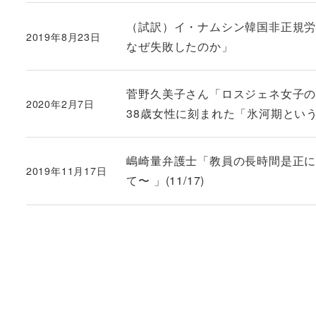
（試訳）イ・ナムシン韓国非正規労
2019年8月23日
投稿日
なぜ失敗したのか」
菅野久美子さん「ロスジェネ女子の
2020年2月7日
投稿日
38歳女性に刻まれた「氷河期とい
嶋崎量弁護士「教員の長時間是正に
2019年11月17日
投稿日
て〜 」(11/17)