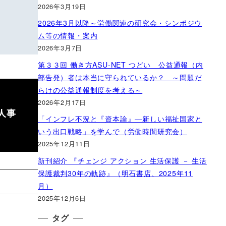
2026年3月19日
2026年3月以降～労働関連の研究会・シンポジウ
ム等の情報・案内
2026年3月7日
第３３回 働き方ASU-NET つどい 公益通報（内
部告発）者は本当に守られているか？ ～問題だ
らけの公益通報制度を考える～
2026年2月17日
人事
「インフレ不況と『資本論』―新しい福祉国家と
いう出口戦略」を学んで（労働時間研究会）
2025年12月11日
新刊紹介 『チェンジ アクション 生活保護 － 生活
保護裁判30年の軌跡』（明石書店、2025年11
月）
2025年12月6日
タグ