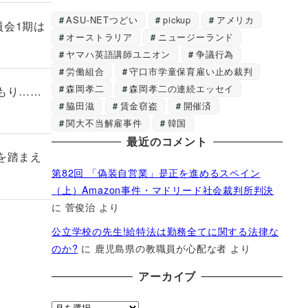
ASU-NETつどい
pickup
アメリカ
会1期は
オーストラリア
ニュージーランド
ヤマハ英語講師ユニオン
争議行為
労働組合
守口市学童保育雇い止め裁判
森岡孝二
森岡孝二の連続エッセイ
もり……
脇田滋
賃金窃盗
開催済
関大不当解雇事件
韓国
最近のコメント
を踏まえ
第82回 「偽装自営業」是正を進めるスペイン
（上）Amazon事件・マドリード社会裁判所判決
に
菅俊治
より
公立学校の先生!給特法は勤務全てに関する法律な
のか?
に
鹿児島県の教職員が心配な者
より
アーカイブ
ア