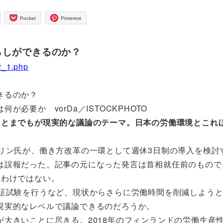
Pocket
Pinterest
らしができるのか？
2_1.php
きるのか？
必要か vorDa／ISTOCKPHOTO
ことまでもが現実的な議論のテーマ。日本の労働環境とこれ
リン氏が、働き方改革の一環として週休3日制の導入を検討
は誤報だった。記事の元になった発言は首相就任前のもので
るわけではない。
実証試験を行うなど、現状からさらに労働時間を削減しよう
現実的なレベルで議論できるのだろうか。
大きいことに尽きる。2018年のフィンランドの労働生産