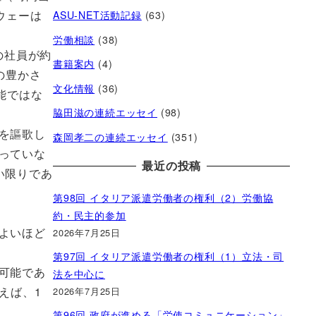
ウェーは
ASU-NET活動記録
(63)
労働相談
(38)
の社員が約
書籍案内
(4)
の豊かさ
文化情報
(36)
能ではな
脇田滋の連続エッセイ
(98)
を謳歌し
森岡孝二の連続エッセイ
(351)
っていな
最近の投稿
い限りであ
第98回 イタリア派遣労働者の権利（2）労働協
約・民主的参加
よいほど
2026年7月25日
第97回 イタリア派遣労働者の権利（1）立法・司
可能であ
法を中心に
えば、1
2026年7月25日
第96回 政府が進める「労使コミュニケーション」