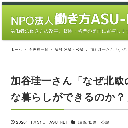
メ
イ
ン
コ
労働者の働き方の改善、貧困・格差の是正に寄与しま
ン
テ
ホーム
全投稿一覧
論説-私論・公論
加谷珪一さん「なぜ北
ン
ツ
へ
移
加谷珪一さん「なぜ北欧
動
な暮らしができるのか？」 (
カテゴリー
2020年1月31日
ASU-NET
論説-私論・公論
投稿日
著