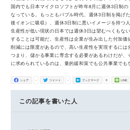
国内でも日本マイクロソフトが昨年8月に週休3日制
なっている。もっともバブル時代、週休3日制を掲げ
後イオンに吸収）、週休3日制に悪いイメージを持つ
生産性が低い現状の日本では週休3日は望むべくもな
することは可能だ。生産性は企業が生み出した付加価
削減には限度があるので、高い生産性を実現するには
つまり、儲かる事業に専念する必要があるわけだが、
に求められているのは、量的緩和策でも公共事業でも
-
-
0
シェア
ツイート
ブックマーク
LINE
この記事を書いた人