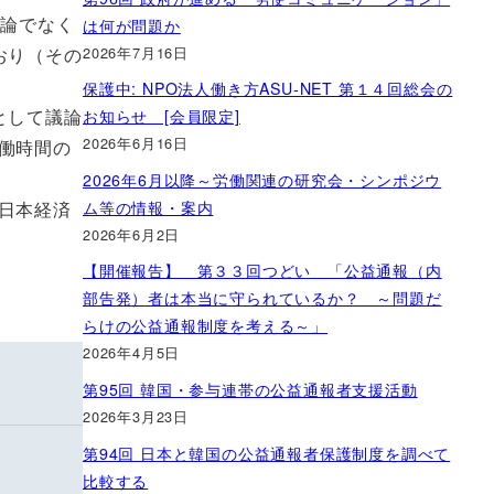
空論でなく
は何が問題か
2026年7月16日
おり（その
保護中: NPO法人働き方ASU-NET 第１４回総会の
として議論
お知らせ [会員限定]
2026年6月16日
働時間の
2026年6月以降～労働関連の研究会・シンポジウ
ム等の情報・案内
日本経済
2026年6月2日
【開催報告】 第３３回つどい 「公益通報（内
部告発）者は本当に守られているか？ ～問題だ
らけの公益通報制度を考える～」
2026年4月5日
第95回 韓国・参与連帯の公益通報者支援活動
2026年3月23日
第94回 日本と韓国の公益通報者保護制度を調べて
比較する