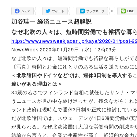
者
-
-
0
シェア
ツイート
ブックマーク
LINE
加谷珪一 経済ニュース超解説
なぜ北欧の人々は、短時間労働でも裕福な暮
https://www.newsweekjapan.jp/kaya/2020/01/post-9
NewsWeek 2020年01月29日（水）12時03分
なぜ北欧の人々は、短時間労働でも裕福な暮らしがで
〔写真〕時間とお金にゆとりのある生活を送るためには何が
＜北欧諸国やドイツなどでは、週休3日制を導入する
違いがある理由とは＞
34歳の若さでフィンランド首相に就任したサンナ・マ
うニュースが世の中を駆け巡ったが、残念ながらこれ
ランド政府は現時点で週休3日制を正式に検討してい
だが北欧諸国では、スウェーデンが1日6時間労働の
が見られる。なぜ北欧諸国は大胆な労働時間の削減を
結論から言うと、企業の生産性が高く、経済的な余力が