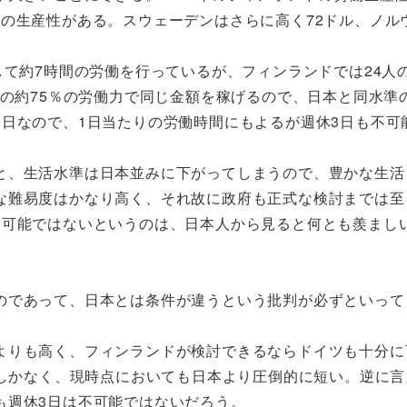
.4倍の生産性がある。スウェーデンはさらに高く72ドル、ノル
して約7時間の労働を行っているが、フィンランドでは24人
本の約75％の労働力で同じ金額を稼げるので、日本と同水準
日なので、1日当たりの労働時間にもよるが週休3日も不可
と、生活水準は日本並みに下がってしまうので、豊かな生活
な難易度はかなり高く、それ故に政府も正式な検討までは至
不可能ではないというのは、日本人から見ると何とも羨まし
のであって、日本とは条件が違うという批判が必ずといって
よりも高く、フィンランドが検討できるならドイツも十分に
間しかなく、現時点においても日本より圧倒的に短い。逆に言
も週休3日は不可能ではないだろう。