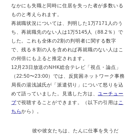
なかにも失職と同時に住居を失った者が多数いる
ものと考えられます。
再就職状況については、判明した1万7171人のう
ち、再就職先のない人は1万5145人（88.2％）で
した。これも全体の2割の判明者に関する数字
で、残る８割の人を含めれば再就職のない人はこ
の何倍にも上ると推定されます。
12月23日放送のNHK総合テレビ「視点・論点」
（22:50〜23:00）では、反貧困ネットワーク事務
局長の湯浅誠氏が「派遣切り」について怒りを込
めて語っていました。見逃した方は、
ユーチュー
ブ
で視聴することができます。（以下の引用は
こ
ちら
から）。
彼や彼女たちは、たんに仕事を失うだ