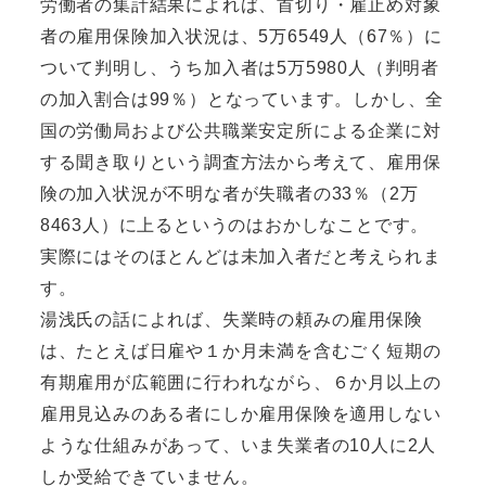
労働者の集計結果によれば、首切り・雇止め対象
者の雇用保険加入状況は、5万6549人（67％）に
ついて判明し、うち加入者は5万5980人（判明者
の加入割合は99％）となっています。しかし、全
国の労働局および公共職業安定所による企業に対
する聞き取りという調査方法から考えて、雇用保
険の加入状況が不明な者が失職者の33％（2万
8463人）に上るというのはおかしなことです。
実際にはそのほとんどは未加入者だと考えられま
す。
湯浅氏の話によれば、失業時の頼みの雇用保険
は、たとえば日雇や１か月未満を含むごく短期の
有期雇用が広範囲に行われながら、６か月以上の
雇用見込みのある者にしか雇用保険を適用しない
ような仕組みがあって、いま失業者の10人に2人
しか受給できていません。