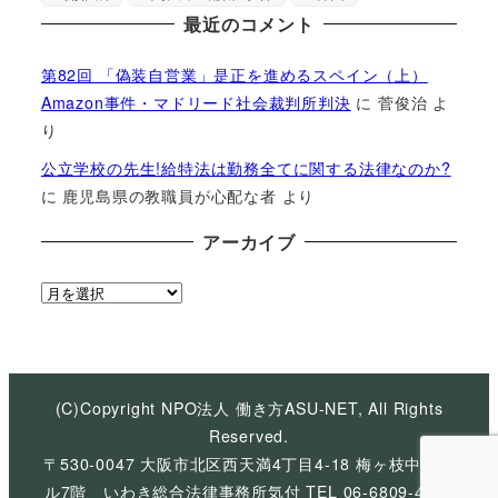
最近のコメント
第82回 「偽装自営業」是正を進めるスペイン（上）
Amazon事件・マドリード社会裁判所判決
に
菅俊治
よ
り
公立学校の先生!給特法は勤務全てに関する法律なのか?
に
鹿児島県の教職員が心配な者
より
アーカイブ
ア
ー
カ
イ
ブ
(C)Copyright NPO法人 働き方ASU-NET, All Rights
Reserved.
〒530-0047 大阪市北区西天満4丁目4-18 梅ヶ枝中央ビ
ル7階 いわき総合法律事務所気付 TEL 06-6809-4926