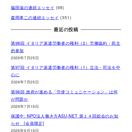
脇田滋の連続エッセイ
(98)
森岡孝二の連続エッセイ
(351)
最近の投稿
第98回 イタリア派遣労働者の権利（2）労働協約・民主
的参加
2026年7月25日
第97回 イタリア派遣労働者の権利（1）立法・司法を中
心に
2026年7月25日
第96回 政府が進める「労使コミュニケーション」は何
が問題か
2026年7月16日
保護中: NPO法人働き方ASU-NET 第１４回総会のお知
らせ [会員限定]
2026年6月16日