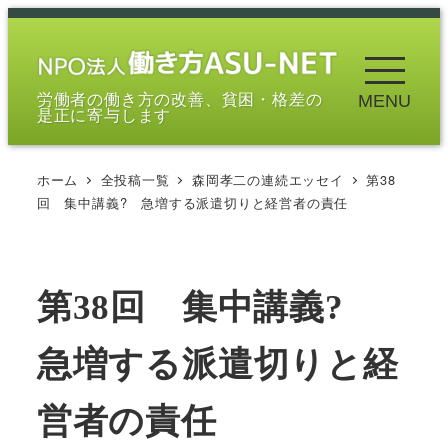
メ
イ
ン
労働者の働き方の改善、貧困・格差の
MENU
コ
是正に寄与します
ン
テ
ホーム
全投稿一覧
森岡孝二の連続エッセイ
第38
ン
回 集中講義? 急増する派遣切りと経営者の責任
ツ
へ
移
第38回 集中講義?
動
急増する派遣切りと経
営者の責任