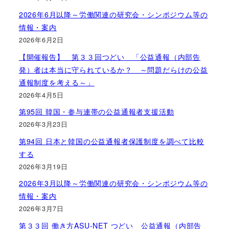
2026年6月以降～労働関連の研究会・シンポジウム等の
情報・案内
2026年6月2日
【開催報告】 第３３回つどい 「公益通報（内部告
発）者は本当に守られているか？ ～問題だらけの公益
通報制度を考える～」
2026年4月5日
第95回 韓国・参与連帯の公益通報者支援活動
2026年3月23日
第94回 日本と韓国の公益通報者保護制度を調べて比較
する
2026年3月19日
2026年3月以降～労働関連の研究会・シンポジウム等の
情報・案内
2026年3月7日
第３３回 働き方ASU-NET つどい 公益通報（内部告