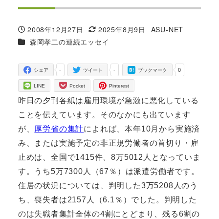
2008年12月27日
2025年8月9日
ASU-NET
投稿日
更新日
著
カテゴリー
森岡孝二の連続エッセイ
者
-
-
0
シェア
ツイート
ブックマーク
LINE
Pocket
Pinterest
昨日の夕刊各紙は雇用環境が急激に悪化している
ことを伝えています。そのなかにも出ています
が、
厚労省の集計
によれば、本年10月から実施済
み、または実施予定の非正規労働者の首切り・雇
止めは、全国で1415件、8万5012人となっていま
す。うち5万7300人（67％）は派遣労働者です。
住居の状況については、判明した3万5208人のう
ち、喪失者は2157人（6.1％）でした。判明した
のは失職者集計全体の4割にとどまり、残る6割の