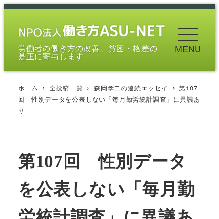
メ
イ
ン
労働者の働き方の改善、貧困・格差の
MENU
コ
是正に寄与します
ン
テ
ホーム
全投稿一覧
森岡孝二の連続エッセイ
第107
ン
回 性別データを公表しない「毎月勤労統計調査」に異議あ
ツ
り
へ
移
動
第107回 性別データ
を公表しない「毎月勤
労統計調査」に異議あ