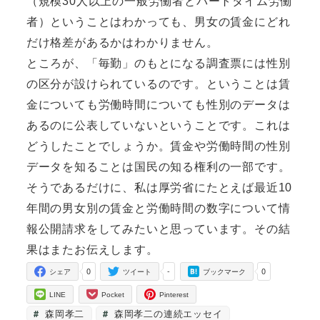
（規模30人以上の一般労働者とパートタイム労働
者）ということはわかっても、男女の賃金にどれ
だけ格差があるかはわかりません。
ところが、「毎勤」のもとになる調査票には性別
の区分が設けられているのです。ということは賃
金についても労働時間についても性別のデータは
あるのに公表していないということです。これは
どうしたことでしょうか。賃金や労働時間の性別
データを知ることは国民の知る権利の一部です。
そうであるだけに、私は厚労省にたとえば最近10
年間の男女別の賃金と労働時間の数字について情
報公開請求をしてみたいと思っています。その結
果はまたお伝えします。
0
-
0
シェア
ツイート
ブックマーク
LINE
Pocket
Pinterest
森岡孝二
森岡孝二の連続エッセイ