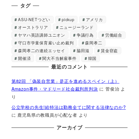
タグ
ASU-NETつどい
pickup
アメリカ
オーストラリア
ニュージーランド
ヤマハ英語講師ユニオン
争議行為
労働組合
守口市学童保育雇い止め裁判
森岡孝二
森岡孝二の連続エッセイ
脇田滋
賃金窃盗
開催済
関大不当解雇事件
韓国
最近のコメント
第82回 「偽装自営業」是正を進めるスペイン（上）
Amazon事件・マドリード社会裁判所判決
に
菅俊治
よ
り
公立学校の先生!給特法は勤務全てに関する法律なのか?
に
鹿児島県の教職員が心配な者
より
アーカイブ