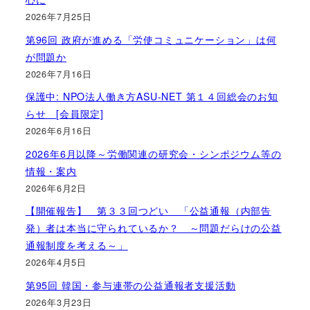
2026年7月25日
第96回 政府が進める「労使コミュニケーション」は何
が問題か
2026年7月16日
保護中: NPO法人働き方ASU-NET 第１４回総会のお知
らせ [会員限定]
2026年6月16日
2026年6月以降～労働関連の研究会・シンポジウム等の
情報・案内
2026年6月2日
【開催報告】 第３３回つどい 「公益通報（内部告
発）者は本当に守られているか？ ～問題だらけの公益
通報制度を考える～」
2026年4月5日
第95回 韓国・参与連帯の公益通報者支援活動
2026年3月23日