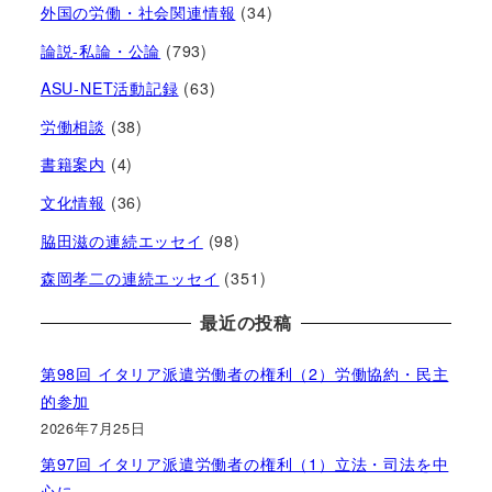
外国の労働・社会関連情報
(34)
論説-私論・公論
(793)
ASU-NET活動記録
(63)
労働相談
(38)
書籍案内
(4)
文化情報
(36)
脇田滋の連続エッセイ
(98)
森岡孝二の連続エッセイ
(351)
最近の投稿
第98回 イタリア派遣労働者の権利（2）労働協約・民主
的参加
2026年7月25日
第97回 イタリア派遣労働者の権利（1）立法・司法を中
心に