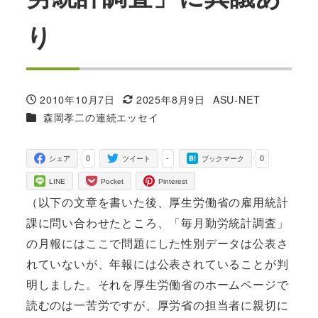
り
2010年10月7日
2025年8月9日
ASU-NET
投稿日
更新日
著
カテゴリー
森岡孝二の連続エッセイ
者
0
-
0
シェア
ツイート
ブックマーク
LINE
Pocket
Pinterest
（以下の文章を書いた後、厚生労働省の雇用統計
課に問い合わせたところ、「毎月勤労統計調査」
の月報にはここで問題にした性別データは公表さ
れていないが、年報には公表されていることが判
明しました。それを厚生労働省のホームページで
読むのは一苦労ですが、厚労省の担当者に親切に