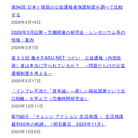
第94回 日本と韓国の公益通報者保護制度を調べて比較
する
2026年3月19日
2026年3月以降～労働関連の研究会・シンポジウム等の
情報・案内
2026年3月7日
第３３回 働き方ASU-NET つどい 公益通報（内部告
発）者は本当に守られているか？ ～問題だらけの公益
通報制度を考える～
2026年2月17日
「インフレ不況と『資本論』―新しい福祉国家という出
口戦略」を学んで（労働時間研究会）
2025年12月11日
新刊紹介 『チェンジ アクション 生活保護 － 生活保護
裁判30年の軌跡』（明石書店、2025年11月）
2025年12月6日