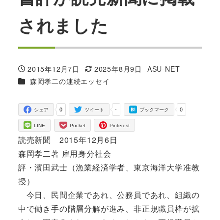
されました
2015年12月7日
2025年8月9日
ASU-NET
投稿日
更新日
著
カテゴリー
森岡孝二の連続エッセイ
者
0
-
0
シェア
ツイート
ブックマーク
LINE
Pocket
Pinterest
読売新聞 2015年12月6日
森岡孝二著 雇用身分社会
評・濱田武士（漁業経済学者、東京海洋大学准教
授）
今日、民間企業であれ、公務員であれ、組織の
中で働き手の階層分解が進み、非正規職員枠が拡