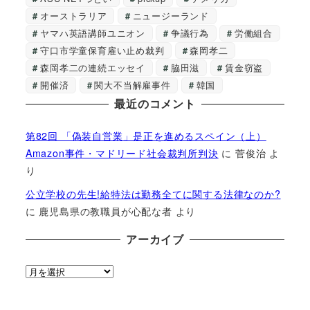
オーストラリア
ニュージーランド
ヤマハ英語講師ユニオン
争議行為
労働組合
守口市学童保育雇い止め裁判
森岡孝二
森岡孝二の連続エッセイ
脇田滋
賃金窃盗
開催済
関大不当解雇事件
韓国
最近のコメント
第82回 「偽装自営業」是正を進めるスペイン（上）
Amazon事件・マドリード社会裁判所判決
に
菅俊治
よ
り
公立学校の先生!給特法は勤務全てに関する法律なのか?
に
鹿児島県の教職員が心配な者
より
アーカイブ
ア
ー
カ