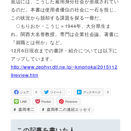
底辺には、こうした雇用身分社会が形成されてい
るのだ。本書は使用者優位の社会に一石を投じ、
この状況から脱却する課題を探る一冊だ。
◇もりおか・こうじ＝1944年、大分県生ま
れ。関西大名誉教授。専門は企業社会論。著書に
『就職とは何か』など。
12月6日現在までの書評・紹介については以下に
アップしています。
http://www.zephyr.dti.ne.jp/~kmorioka/2015112
9review.htm
0
-
0
シェア
ツイート
ブックマーク
LINE
Pocket
Pinterest
森岡孝二
森岡孝二の連続エッセイ
この記事を書いた人