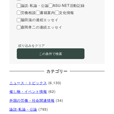
論説-私論・公論
ASU-NET活動記録
労働相談
書籍案内
文化情報
脇田滋の連続エッセイ
森岡孝二の連続エッセイ
絞り込みをクリア
この条件で検索
カテゴリー
ニュース・トピックス
(6,130)
催し物・イベント情報
(62)
外国の労働・社会関連情報
(34)
論説-私論・公論
(793)