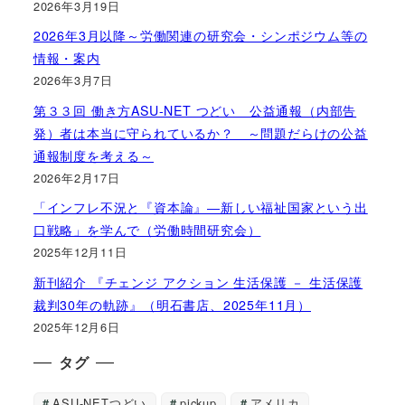
2026年3月19日
2026年3月以降～労働関連の研究会・シンポジウム等の
情報・案内
2026年3月7日
第３３回 働き方ASU-NET つどい 公益通報（内部告
発）者は本当に守られているか？ ～問題だらけの公益
通報制度を考える～
2026年2月17日
「インフレ不況と『資本論』―新しい福祉国家という出
口戦略」を学んで（労働時間研究会）
2025年12月11日
新刊紹介 『チェンジ アクション 生活保護 － 生活保護
裁判30年の軌跡』（明石書店、2025年11月）
2025年12月6日
タグ
ASU-NETつどい
pickup
アメリカ