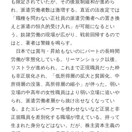
も限定されていたが、その後規制緩和が進めら
れ、派遣労働者数は激増する。直近の法改定では
「職種を問わない正社員の派遣労働者への置き換
えと派遣の恒久的受け入れ」が可能になるとい
う。奴隷労働の現場が広がり、戦前回帰するので
はと、著者は警鐘を鳴らす。
日本では賞与・昇給もないのにパートの長時間
労働が常態化している。リーマンショック以後、
リストラが進められ、これまで正現職員だった枠
も非正規化され、「低所得層の拡大と貧困化、中
所得層の没落、高所得層の縮小」が伴った。弱い
立場の中高年の女性職員はより弱い立場に追いや
られ、派遣労働者層から抜け出せなくなってい
る。またエレベーターを使わせないなど正規と非
正規職員を差別化する職場が増えている。持って
生まれた身分などはない。だが、株主資本主義の