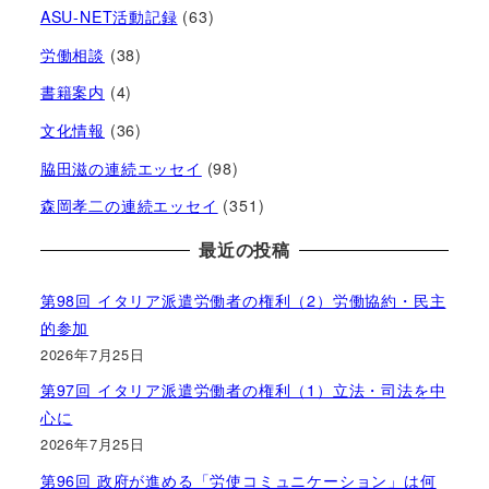
ASU-NET活動記録
(63)
労働相談
(38)
書籍案内
(4)
文化情報
(36)
脇田滋の連続エッセイ
(98)
森岡孝二の連続エッセイ
(351)
最近の投稿
第98回 イタリア派遣労働者の権利（2）労働協約・民主
的参加
2026年7月25日
第97回 イタリア派遣労働者の権利（1）立法・司法を中
心に
2026年7月25日
第96回 政府が進める「労使コミュニケーション」は何