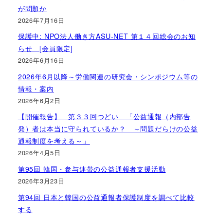
が問題か
2026年7月16日
保護中: NPO法人働き方ASU-NET 第１４回総会のお知
らせ [会員限定]
2026年6月16日
2026年6月以降～労働関連の研究会・シンポジウム等の
情報・案内
2026年6月2日
【開催報告】 第３３回つどい 「公益通報（内部告
発）者は本当に守られているか？ ～問題だらけの公益
通報制度を考える～」
2026年4月5日
第95回 韓国・参与連帯の公益通報者支援活動
2026年3月23日
第94回 日本と韓国の公益通報者保護制度を調べて比較
する