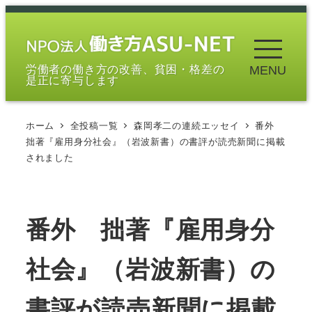
メ
イ
ン
労働者の働き方の改善、貧困・格差の
MENU
コ
是正に寄与します
ン
テ
ホーム
全投稿一覧
森岡孝二の連続エッセイ
番外
ン
拙著『雇用身分社会』（岩波新書）の書評が読売新聞に掲載
ツ
されました
へ
移
動
番外 拙著『雇用身分
社会』（岩波新書）の
書評が読売新聞に掲載