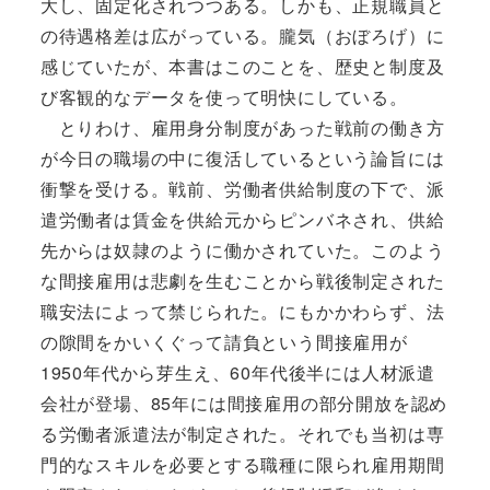
大し、固定化されつつある。しかも、正規職員と
の待遇格差は広がっている。朧気（おぼろげ）に
感じていたが、本書はこのことを、歴史と制度及
び客観的なデータを使って明快にしている。
とりわけ、雇用身分制度があった戦前の働き方
が今日の職場の中に復活しているという論旨には
衝撃を受ける。戦前、労働者供給制度の下で、派
遣労働者は賃金を供給元からピンバネされ、供給
先からは奴隷のように働かされていた。このよう
な間接雇用は悲劇を生むことから戦後制定された
職安法によって禁じられた。にもかかわらず、法
の隙間をかいくぐって請負という間接雇用が
1950年代から芽生え、60年代後半には人材派遣
会社が登場、85年には間接雇用の部分開放を認め
る労働者派遣法が制定された。それでも当初は専
門的なスキルを必要とする職種に限られ雇用期間