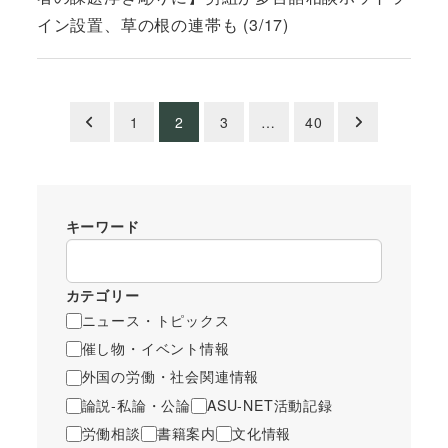
イン設置、草の根の連帯も (3/17)
投
1
2
3
…
40
稿
の
キーワード
ペ
ー
カテゴリー
ジ
ニュース・トピックス
催し物・イベント情報
送
外国の労働・社会関連情報
り
論説-私論・公論
ASU-NET活動記録
労働相談
書籍案内
文化情報