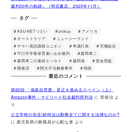
裁判30年の軌跡』（明石書店、2025年11月）
タグ
ASU-NETつどい
pickup
アメリカ
オーストラリア
ニュージーランド
ヤマハ英語講師ユニオン
争議行為
労働組合
守口市学童保育雇い止め裁判
森岡孝二
森岡孝二の連続エッセイ
脇田滋
賃金窃盗
開催済
関大不当解雇事件
韓国
最近のコメント
第82回 「偽装自営業」是正を進めるスペイン（上）
Amazon事件・マドリード社会裁判所判決
に
菅俊治
よ
り
公立学校の先生!給特法は勤務全てに関する法律なのか?
に
鹿児島県の教職員が心配な者
より