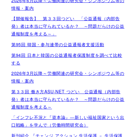
2026年6月以降～労働関連の研究会・シンポジウム等の
情報・案内
【開催報告】 第３３回つどい 「公益通報（内部告
発）者は本当に守られているか？ ～問題だらけの公益
通報制度を考える～」
第95回 韓国・参与連帯の公益通報者支援活動
第94回 日本と韓国の公益通報者保護制度を調べて比較
する
2026年3月以降～労働関連の研究会・シンポジウム等の
情報・案内
第３３回 働き方ASU-NET つどい 公益通報（内部告
発）者は本当に守られているか？ ～問題だらけの公益
通報制度を考える～
「インフレ不況と『資本論』―新しい福祉国家という出
口戦略」を学んで（労働時間研究会）
新刊紹介 『チェンジ アクション 生活保護 － 生活保護