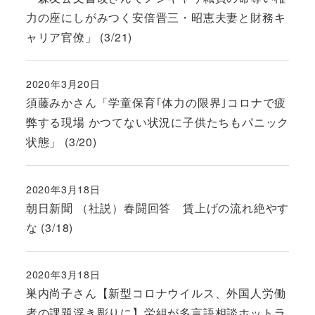
力の座にしがみつく安倍晋三・昭恵夫妻と財務キ
ャリア官僚」 (3/21)
2020年3月20日
投稿日
須藤みかさん「学童保育｢体力の限界｣コロナで疲
弊する現場 かつてない状況に子供たちもパニック
状態」 (3/20)
2020年3月18日
投稿日
朝日新聞 （社説）春闘回答 賃上げの流れ絶やす
な (3/18)
2020年3月18日
投稿日
巣内尚子さん【新型コロナウイルス、外国人労働
者の課題浮き彫りに】労組が多言語相談ホットラ