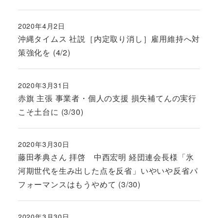
2020年4月2日
投稿日
沖縄タイムス 社説［内定取り消し］雇用維持へ対
策強化を (4/2)
2020年3月31日
投稿日
赤旗 主張 事業者・個人の支援 損失補てんの実行
こそ土台に (3/30)
2020年3月30日
投稿日
藤田孝典さん 拝啓 中西宏明 経団連会長様「氷
河期世代を生み出した点を反省」いやいや反省パ
フォーマンスはもうやめて (3/30)
2020年3月30日