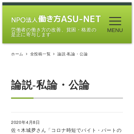
メ
イ
ン
労働者の働き方の改善、貧困・格差の
MENU
コ
是正に寄与します
ン
テ
ホーム
全投稿一覧
論説-私論・公論
ン
ツ
へ
移
論説-私論・公論
動
2020年4月8日
投稿日
佐々木城夛さん「コロナ時短でバイト・パートの