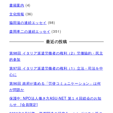
書籍案内
(4)
文化情報
(36)
脇田滋の連続エッセイ
(98)
森岡孝二の連続エッセイ
(351)
最近の投稿
第98回 イタリア派遣労働者の権利（2）労働協約・民主
的参加
第97回 イタリア派遣労働者の権利（1）立法・司法を中
心に
第96回 政府が進める「労使コミュニケーション」は何
が問題か
保護中: NPO法人働き方ASU-NET 第１４回総会のお知
らせ [会員限定]