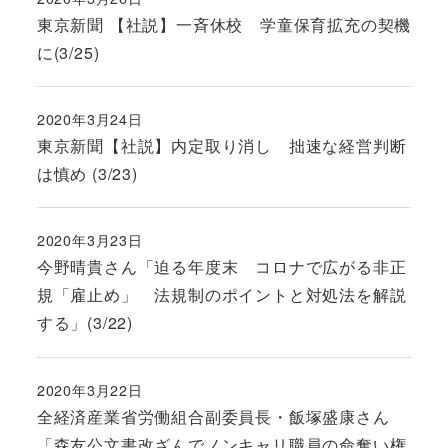
投稿日
東京新聞 【社説】一斉休校 学童保育拡充の契機
に(3/25)
2020年3月24日
投稿日
東京新聞【社説】内定取り消し 拙速な経営判断
は慎め (3/23)
2020年3月23日
投稿日
今野晴貴さん「迫る年度末 コロナで広がる非正
規「雇止め」 法規制のポイントと対処法を解説
する」(3/22)
2020年3月22日
投稿日
全経済産業省労働組合副委員長・飯塚盛康さん
「森友公文書改ざんでノンキャリ職員の命奪い権