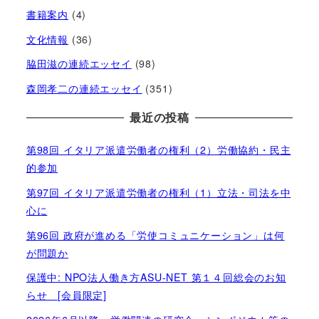
書籍案内
(4)
文化情報
(36)
脇田滋の連続エッセイ
(98)
森岡孝二の連続エッセイ
(351)
最近の投稿
第98回 イタリア派遣労働者の権利（2）労働協約・民主
的参加
第97回 イタリア派遣労働者の権利（1）立法・司法を中
心に
第96回 政府が進める「労使コミュニケーション」は何
が問題か
保護中: NPO法人働き方ASU-NET 第１４回総会のお知
らせ [会員限定]