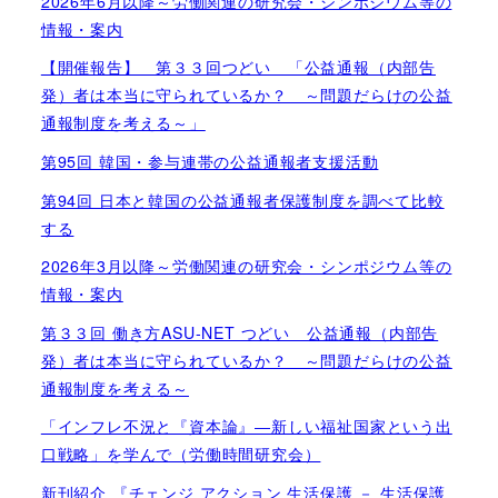
2026年6月以降～労働関連の研究会・シンポジウム等の
情報・案内
【開催報告】 第３３回つどい 「公益通報（内部告
発）者は本当に守られているか？ ～問題だらけの公益
通報制度を考える～」
第95回 韓国・参与連帯の公益通報者支援活動
第94回 日本と韓国の公益通報者保護制度を調べて比較
する
2026年3月以降～労働関連の研究会・シンポジウム等の
情報・案内
第３３回 働き方ASU-NET つどい 公益通報（内部告
発）者は本当に守られているか？ ～問題だらけの公益
通報制度を考える～
「インフレ不況と『資本論』―新しい福祉国家という出
口戦略」を学んで（労働時間研究会）
新刊紹介 『チェンジ アクション 生活保護 － 生活保護