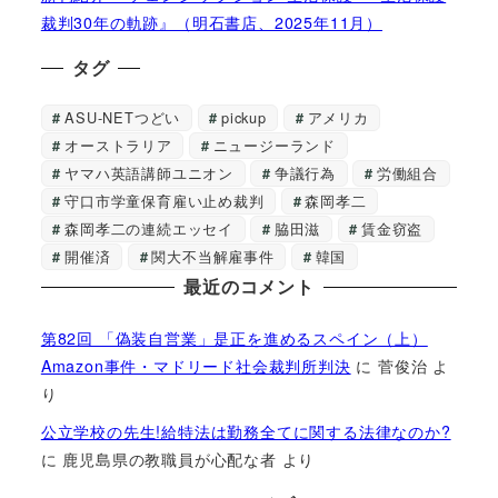
裁判30年の軌跡』（明石書店、2025年11月）
タグ
ASU-NETつどい
pickup
アメリカ
オーストラリア
ニュージーランド
ヤマハ英語講師ユニオン
争議行為
労働組合
守口市学童保育雇い止め裁判
森岡孝二
森岡孝二の連続エッセイ
脇田滋
賃金窃盗
開催済
関大不当解雇事件
韓国
最近のコメント
第82回 「偽装自営業」是正を進めるスペイン（上）
Amazon事件・マドリード社会裁判所判決
に
菅俊治
よ
り
公立学校の先生!給特法は勤務全てに関する法律なのか?
に
鹿児島県の教職員が心配な者
より