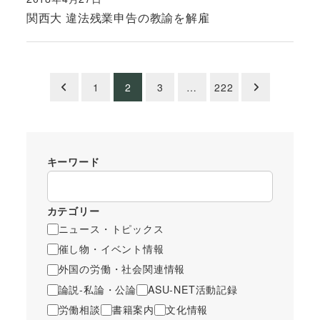
投稿日
関西大 違法残業申告の教諭を解雇
投
1
2
3
…
222
稿
の
キーワード
ペ
ー
カテゴリー
ジ
ニュース・トピックス
催し物・イベント情報
送
外国の労働・社会関連情報
り
論説-私論・公論
ASU-NET活動記録
労働相談
書籍案内
文化情報