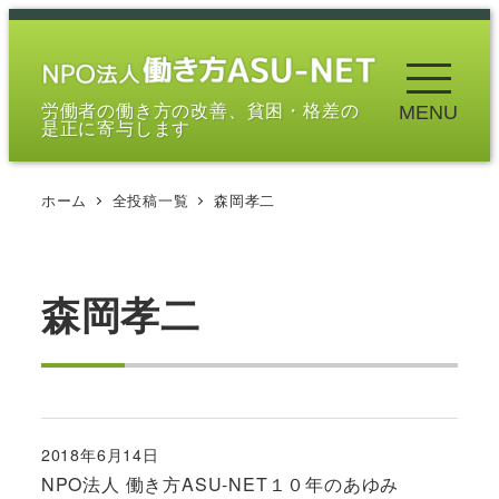
メ
イ
ン
労働者の働き方の改善、貧困・格差の
MENU
コ
是正に寄与します
ン
テ
ホーム
全投稿一覧
森岡孝二
ン
ツ
へ
移
森岡孝二
動
2018年6月14日
投稿日
NPO法人 働き方ASU-NET１０年のあゆみ