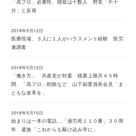
「高プロ」必要性、聴取は十数人 野党「不十
分」と反発
2018年5月12日
投稿日
医療現場、３人に１人がハラスメント経験 医労
連調査
2018年5月12日
投稿日
「働き方」 共産党が対案 残業上限月４５時
間、「高プロ」削除など 山下副委員長会見「ま
ともな改革を」
2018年5月10日
投稿日
始まりは一本の電話…「過労死１１０番」３０周
年 遺族「これからも駆け込み寺に」