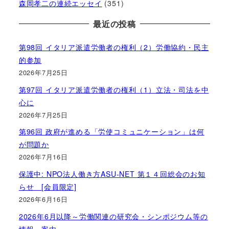
森岡孝二の連続エッセイ
(351)
最近の投稿
第98回 イタリア派遣労働者の権利（2）労働協約・民主
的参加
2026年7月25日
第97回 イタリア派遣労働者の権利（1）立法・司法を中
心に
2026年7月25日
第96回 政府が進める「労使コミュニケーション」は何
が問題か
2026年7月16日
保護中: NPO法人働き方ASU-NET 第１４回総会のお知
らせ [会員限定]
2026年6月16日
2026年6月以降～労働関連の研究会・シンポジウム等の
情報・案内