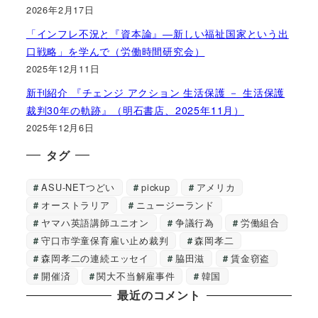
2026年2月17日
「インフレ不況と『資本論』―新しい福祉国家という出
口戦略」を学んで（労働時間研究会）
2025年12月11日
新刊紹介 『チェンジ アクション 生活保護 － 生活保護
裁判30年の軌跡』（明石書店、2025年11月）
2025年12月6日
タグ
ASU-NETつどい
pickup
アメリカ
オーストラリア
ニュージーランド
ヤマハ英語講師ユニオン
争議行為
労働組合
守口市学童保育雇い止め裁判
森岡孝二
森岡孝二の連続エッセイ
脇田滋
賃金窃盗
開催済
関大不当解雇事件
韓国
最近のコメント