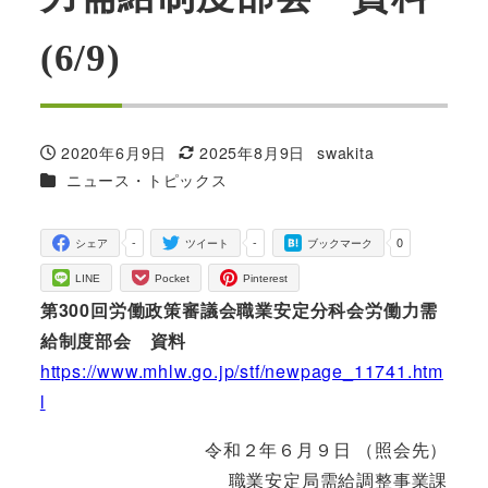
(6/9)
2020年6月9日
2025年8月9日
swakita
投稿日
更新日
著
カテゴリー
ニュース・トピックス
者
-
-
0
シェア
ツイート
ブックマーク
LINE
Pocket
Pinterest
第300回労働政策審議会職業安定分科会労働力需
給制度部会 資料
https://www.mhlw.go.jp/stf/newpage_11741.htm
l
令和２年６月９日 （照会先）
職業安定局需給調整事業課