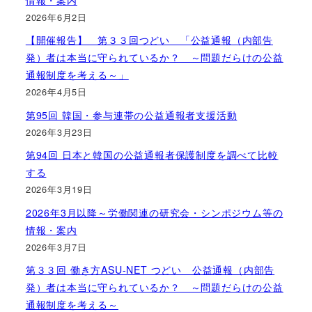
2026年6月2日
【開催報告】 第３３回つどい 「公益通報（内部告
発）者は本当に守られているか？ ～問題だらけの公益
通報制度を考える～」
2026年4月5日
第95回 韓国・参与連帯の公益通報者支援活動
2026年3月23日
第94回 日本と韓国の公益通報者保護制度を調べて比較
する
2026年3月19日
2026年3月以降～労働関連の研究会・シンポジウム等の
情報・案内
2026年3月7日
第３３回 働き方ASU-NET つどい 公益通報（内部告
発）者は本当に守られているか？ ～問題だらけの公益
通報制度を考える～