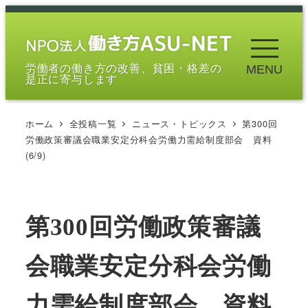
メ
イ
ン
労働者の働き方の改善、貧困・格差の
MENU
コ
是正に寄与します
ン
テ
ホーム
全投稿一覧
ニュース・トピックス
第300回
ン
労働政策審議会職業安定分科会労働力需給制度部会 資料
ツ
(6/9)
へ
移
動
第300回労働政策審議
会職業安定分科会労働
力需給制度部会 資料